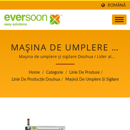
ROMÂNĂ
MAȘINA DE UMPLERE ȘI
SIGILARE ESTE UNA
Mașina de umplere și sigilare Douhua / Lider al
mașinilor automate de fabricare a tofu-ului și laptelui
DINTRE MAȘINILE DIN
de soia cu o prioritate de top în siguranța alimentelor.
Home
/
Categorie
/
Linie De Produse
/
LINIA DE PRODUCȚIE
Linie De Producție Douhua
/
Mașină De Umplere Și Sigilare
DOUHUA. / LIDER AL
MAȘINILOR AUTOMATE
DE FABRICARE A TOFU-
ULUI ȘI LAPTELUI DE