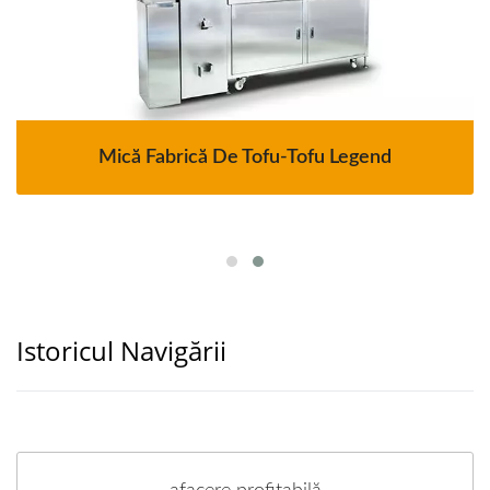
Mică Fabrică De Tofu-Tofu Legend
Istoricul Navigării