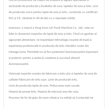
fost un producător de mașini de umplere și sigilare specializat în
sectoarele de producție a boabelor de soia, laptelui de soia și tofu. Linii
de producție unice pentru lapte de soia și tofu, construite cu certificări
ISO și CE, vândute în 40 de țări cu o reputație solidă.
eversoon, o marcă a Yung Soon Lih Food Machine Co., Ltd., este un
lider în domeniul mașinilor de lapte de soia și tofu. Fiind un gardian al
siguranței alimentare, ne împărtășim tehnologia noastră de bază și
experiența profesională în producția de tofu clienților noștri din
întreaga lume. Permiteți-ne să fim partenerul dumneavoastră important
și puternic pentru a asista la creșterea și succesul afacerii
dumneavoastră.
Vizionați mașinile noastre de fabricare a tofu-ului și laptelui de soia de
calitate
Fabricant de tofu ușor
,
Linie de producție tofu
,
Linie de producție lapte de soia
,
Prelucrarea soiei uscate
,
Mașină de presat tofu
,
Mașină de măcinat orez din soia
,
Procesor de foi de grâu de mare viteză
și nu ezitați să
Contactați-ne
.