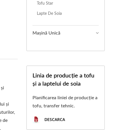
Tofu Star
RODUCȚIE A TOFU,
Lapte De Soia
TOFU, MAȘINĂ DE
 CARNE VEGANĂ,
Mașină Unică
N LEGUME, MAȘINĂ
ȘINILOR AUTOMATE
I DE SOIA CU O
Linia de producție a tofu
și a laptelui de soia
LIMENTELOR.
și
Planificarea liniei de producție a
ui și
tofu, transfer tehnic.
turilor,
DESCARCA
e de
.