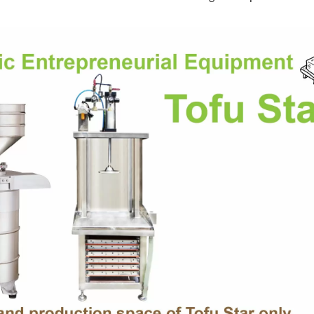
ă Fabrică De Tofu-Tofu
Linie De Producție Aut
Legend
De Tofu Pentru Boabe 
De 220kg.