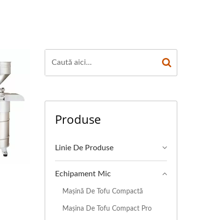
TOFU, MAȘINĂ DE
INI DE TOFU,
MAȘINĂ DE TOFU,
ȘINI DE TOFU,
RICAT TOFU,
Produse
FABRICAREA TOFU,
ȚUL MAȘINII DE
Linie De Produse
BRICAREA TOFU,
Echipament Mic
FABRICĂ DE TOFU,
Mașină De Tofu Compactă
OFU, LINIE DE
Mașina De Tofu Compact Pro