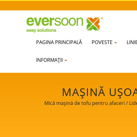
PAGINA PRINCIPALĂ
POVESTE
LIN
INFORMAȚII
MAȘINĂ UȘOA
FABRICARE INDU
Mică mașină de tofu pentru afaceri / Lide
ECHIPAMENTE PEN
CARNE DIN SOIA,