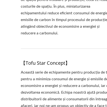
PRODUCȚIE A TOF
costurile de spațiu. În plus, miniaturizarea
echipamentului reduce eficient consumul de energie
MAKER DE TOFU,
emisiile de carbon în timpul procesului de producție
CARNE VEGANĂ,
atingând obiectivul de economisire a energiei și
reducere a carbonului.
ECHIPAMENTE ȘI 
COMERCIALĂ PENT
DE FABRICARE 
【Tofu Star Concept】
PRIORITATE
Această serie de echipamente pentru producția de t
pentru a minimiza consumul de energie și emisiile de
economisire a energiei și reducere a carbonului, ia
dezvoltarea economică. Echipa noastră ajută producă
distribuitorii de alimente și consumatorii din întrea
afaceri, iar noi ne-am propus un obiectiv de a face 