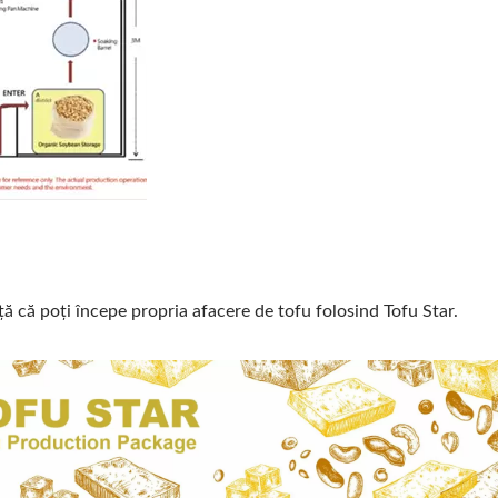
ță că poți începe propria afacere de tofu folosind Tofu Star.