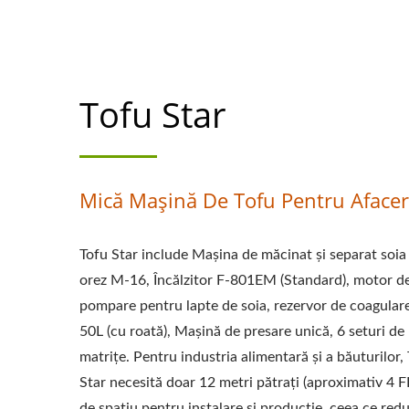
ECHIPAMENTE PE
TOFU DE VÂN
Tofu Star
PRODUCĂTOR DE 
MAȘINI DE TO
FABRICANT 
Mică Mașină De Tofu Pentru Afacer
FABRICAREA TOFU
Tofu Star include Mașina de măcinat și separat soia 
MAȘINĂ PENTRU
orez M-16, Încălzitor F-801EM (Standard), motor d
FĂCUT TOFU, P
pompare pentru lapte de soia, rezervor de coagular
50L (cu roată), Mașină de presare unică, 6 seturi de
ECHIPAMENTE PEN
matrițe. Pentru industria alimentară și a băuturilor,
Star necesită doar 12 metri pătrați (aproximativ 4 F
ECHIPAMENTE 
de spațiu pentru instalare și producție, ceea ce red