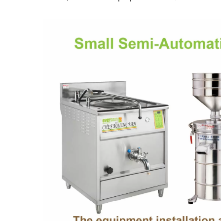
Linie De Producție Automată
Mic
De Tofu Pentru Boabe Uscate
De 220kg.