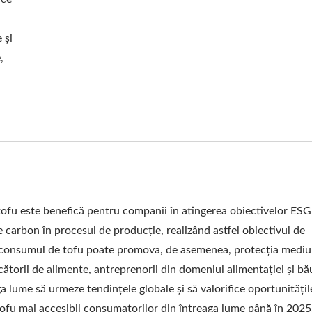
U, PREȚUL LINIEI DE P
 și
 MAȘINĂ AUTOMATĂ DE 
,
 LINIE DE PRODUCȚIE DE
MAȘINI PENTRU TOFU DI
RU TOFU / LIDER AL MA
A TOFU-ULUI ȘI LAPTELU
 DE TOP ÎN SIGURANȚA A
ofu este benefică pentru companii în atingerea obiectivelor ESG 
 carbon în procesul de producție, realizând astfel obiectivul de
r consumul de tofu poate promova, de asemenea, protecția mediul
torii de alimente, antreprenorii din domeniul alimentației și bău
ga lume să urmeze tendințele globale și să valorifice oportunitățil
tofu mai accesibil consumatorilor din întreaga lume până în 2025