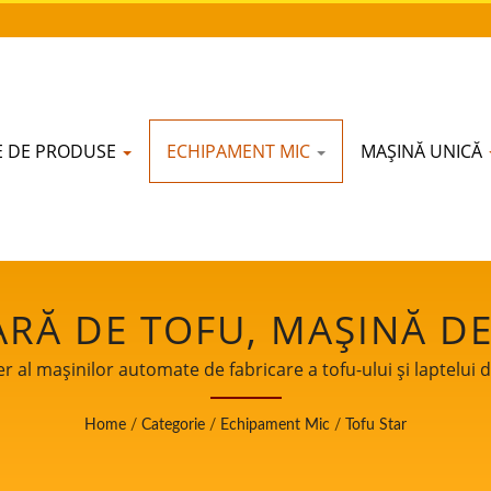
IE DE PRODUSE
ECHIPAMENT MIC
MAȘINĂ UNICĂ
RĂ DE TOFU, MAȘINĂ DE 
STRIALĂ DE TOFU, MAȘIN
r al mașinilor automate de fabricare a tofu-ului și laptelui d
alimentelor.
TRU ALIMENTE DIN SOI
Home
/
Categorie
/
Echipament Mic
/
Tofu Star
 MAȘINĂ DE FĂCUT LAPTE 