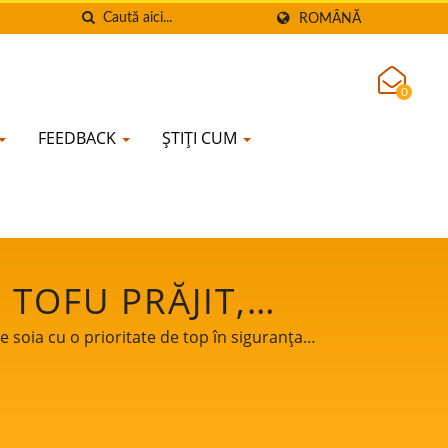
ROMÂNĂ
0
FEEDBACK
ȘTIȚI CUM
TOFU PRĂJIT,
Ă MICĂ DE TOFU,
e soia cu o prioritate de top în siguranța
A, MAȘINĂ PENTRU
DE SOIA ȘI TOFU,