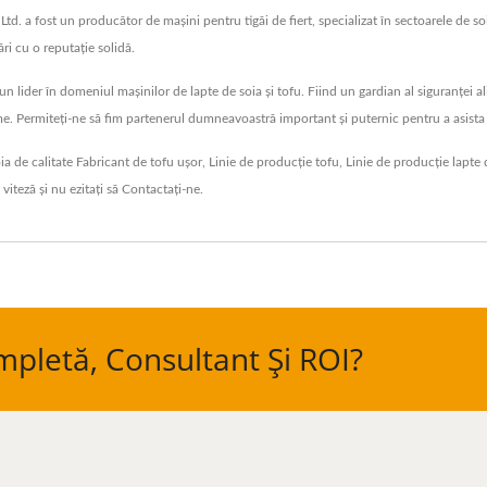
 a fost un producător de mașini pentru tigăi de fiert, specializat în sectoarele de soia
ări cu o reputație solidă.
 lider în domeniul mașinilor de lapte de soia și tofu. Fiind un gardian al siguranței 
ume. Permiteți-ne să fim partenerul dumneavoastră important și puternic pentru a asista
oia de calitate
Fabricant de tofu ușor
,
Linie de producție tofu
,
Linie de producție lapte 
 viteză
și nu ezitați să
Contactați-ne
.
mpletă, Consultant Și ROI?