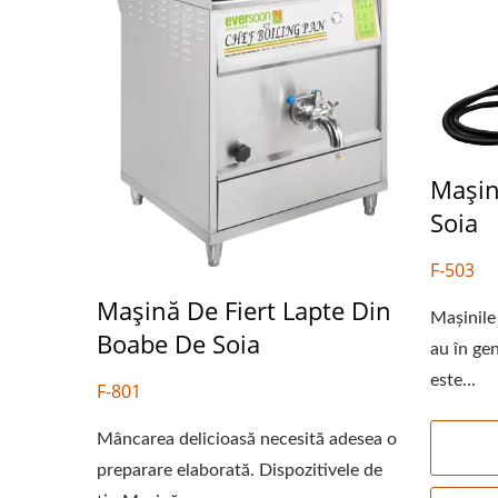
Mașin
Soia
F-503
Mașină De Fiert Lapte Din
Mașinile 
Linie De Producție Automată
Mic
Boabe De Soia
au în gen
De Tofu Pentru Boabe Uscate
este...
F-801
De 220kg.
Mâncarea delicioasă necesită adesea o
preparare elaborată. Dispozitivele de