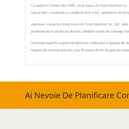
Cu sediul în Taiwan din 1989, Yung Soon Lih Food Machine Co., Ltd.
soia și tofu, construite cu certificări ISO și CE, vândute în 40 de ț
eversoon, o marcă a Yung Soon Lih Food Machine Co., Ltd., este un
profesională în producția de tofu clienților noștri din întreaga l
Vizionați mașinile noastre de fabricare a tofu-ului și laptelui de s
Mașină de măcinat orez din soia
,
Procesor de foi de grâu de mare
Ai Nevoie De Planificare Co