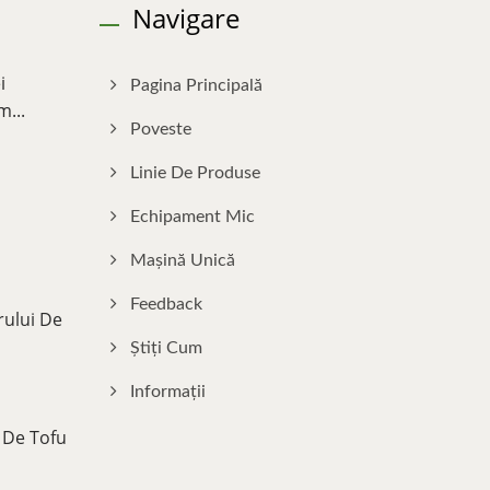
Navigare
i
Pagina Principală
...
Poveste
Linie De Produse
Echipament Mic
Mașină Unică
Feedback
rului De
Știți Cum
Informații
 De Tofu