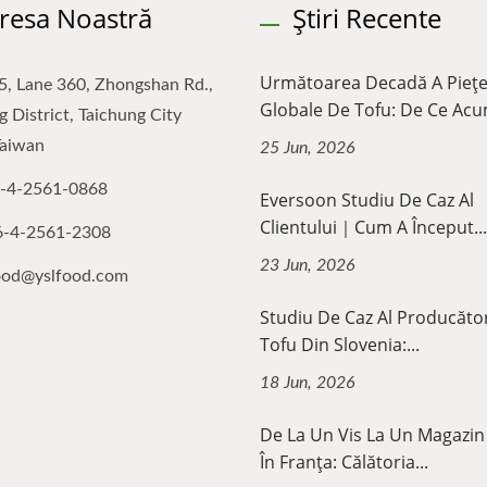
resa Noastră
Știri Recente
Următoarea Decadă A Piețe
5, Lane 360, Zhongshan Rd.,
Globale De Tofu: De Ce Acum
 District, Taichung City
Taiwan
25 Jun, 2026
-4-2561-0868
Eversoon Studiu De Caz Al
Clientului｜Cum A Început...
6-4-2561-2308
23 Jun, 2026
ood@yslfood.com
Studiu De Caz Al Producăto
Tofu Din Slovenia:...
18 Jun, 2026
De La Un Vis La Un Magazin
În Franța: Călătoria...