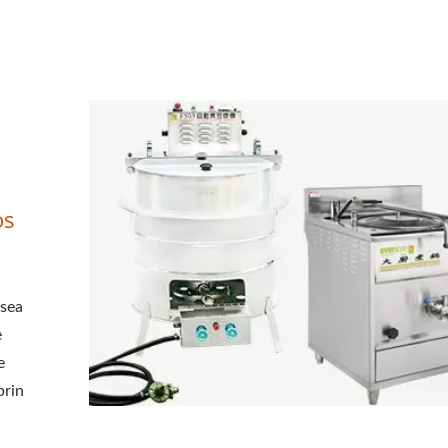
 LAPTE DE SOIA, ECHIPA
LOR AUTOMATE DE FABRI
OIA CU O PRIORITATE DE
ALIMENTELOR.
os
osea
e
e
prin