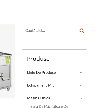
MENT DE GĂTIT. /
CARE A TOFU-ULUI
 TOP ÎN SIGURANȚA
Produse
Linie De Produse
Echipament Mic
Mașină Unică
Seria De Măcinătoare De