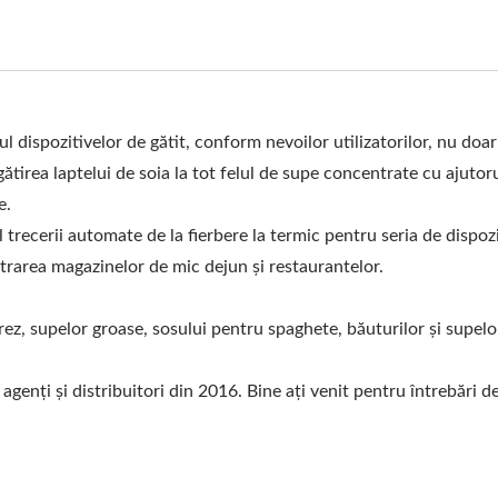
 dispozitivelor de gătit, conform nevoilor utilizatorilor, nu doar
gătirea laptelui de soia la tot felul de supe concentrate cu ajutor
e.
 trecerii automate de la fierbere la termic pentru seria de dispoz
strarea magazinelor de mic dejun și restaurantelor.
orez, supelor groase, sosului pentru spaghete, băuturilor și supelo
agenți și distribuitori din 2016. Bine ați venit pentru întrebări d