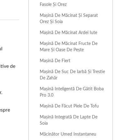
Fasole Și Orez
Mașină De Măcinat Și Separat
Orez Și Soia
Mașină De Măcinat Ardei Iute
Mașină De Măcinat Fructe De
ul
Mare Și Oase De Pește
Mașină De Fiert
itive de
Mașină De Suc De Iarbă Și Trestie
De Zahăr
Mașină Inteligentă De Gătit Boba
r.
Pro 3.0
Mașină De Făcut Piele De Tofu
espre
Mașină Integrată De Lapte De
Soia
Măcinător Umed Instantaneu