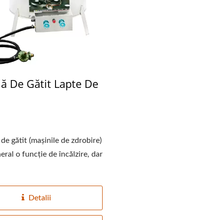
ă De Gătit Lapte De
de gătit (mașinile de zdrobire)
ă Fabrică De Tofu-Tofu
Linie De Producție Aut
eral o funcție de încălzire, dar
Legend
De Tofu Pentru Boabe 
De 220kg.
Detalii