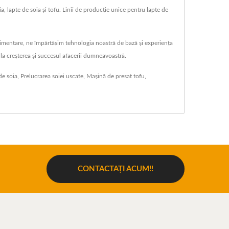
, lapte de soia și tofu. Linii de producție unice pentru lapte de
alimentare, ne împărtășim tehnologia noastră de bază și experiența
 la creșterea și succesul afacerii dumneavoastră.
de soia
,
Prelucrarea soiei uscate
,
Mașină de presat tofu
,
CONTACTAȚI ACUM!!