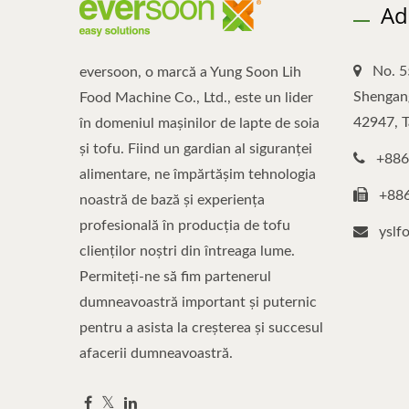
Ad
No. 5
eversoon, o marcă a Yung Soon Lih
Shengang
Food Machine Co., Ltd., este un lider
42947, 
în domeniul mașinilor de lapte de soia
și tofu. Fiind un gardian al siguranței
+886
alimentare, ne împărtășim tehnologia
+88
noastră de bază și experiența
profesională în producția de tofu
yslf
clienților noștri din întreaga lume.
Permiteți-ne să fim partenerul
dumneavoastră important și puternic
pentru a asista la creșterea și succesul
afacerii dumneavoastră.