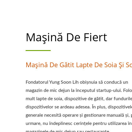
MAȘINĂ DE GĂTIT
LIDER AL MAȘINI
Mașină De Fiert
ȘI LAPTELUI DE S
Mașină De Gătit Lapte De Soia Și S
Fondatorul Yung Soon Lih obișnuia să conducă un
magazin de mic dejun la începutul startup-ului. Fol
mult lapte de soia, dispozitive de gătit, dar funduril
dispozitivelor se ardeau adesea. În plus, dispozitivel
generale necesită operare și gestionare manuală și, 
urmare, nu îndeplinesc cerințele pentru utilizarea în
magazinele de mic dejun sau restaurante.