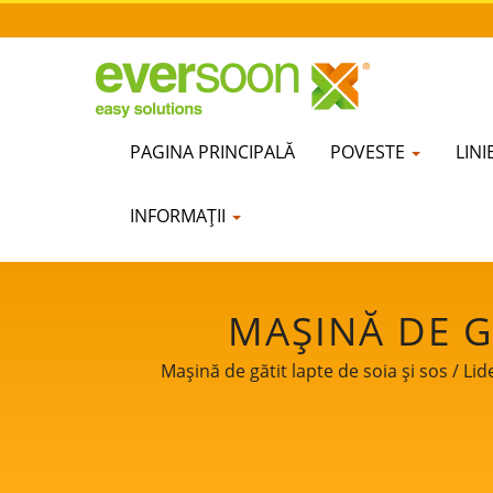
PAGINA PRINCIPALĂ
POVESTE
LIN
INFORMAȚII
MAȘINĂ DE G
INTELIGENTĂ, AP
Mașină de gătit lapte de soia și sos / Lid
GĂTIT COMERCIA
DE GĂTIT LAPTE 