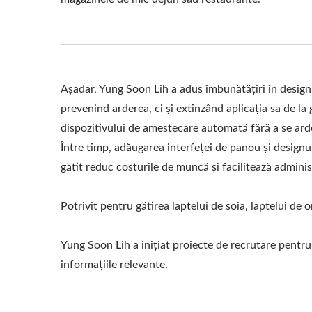
Așadar, Yung Soon Lih a adus îmbunătățiri în designul
prevenind arderea, ci și extinzând aplicația sa de la 
dispozitivului de amestecare automată fără a se ard
Între timp, adăugarea interfeței de panou și designul
gătit reduc costurile de muncă și facilitează admini
Potrivit pentru gătirea laptelui de soia, laptelui de 
Yung Soon Lih a inițiat proiecte de recrutare pentru 
informațiile relevante.