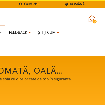
ROMÂNĂ
0
FEEDBACK
ȘTIȚI CUM
TOMATĂ, OALĂ
 SOIA, APARAT DE
de soia cu o prioritate de top în siguranța
ERCIALĂ, MAȘINĂ
T LAPTE DE SOIA,