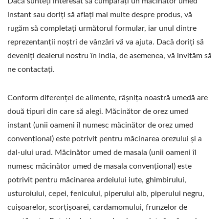
Dacă sunteți interesat să cumpărați un măcinător umed
instant sau doriți să aflați mai multe despre produs, vă
rugăm să completați următorul formular, iar unul dintre
reprezentanții noștri de vânzări vă va ajuta. Dacă doriți să
deveniți dealerul nostru în India, de asemenea, vă invităm să
ne contactați.
Conform diferenței de alimente, râșnița noastră umedă are
două tipuri din care să alegi. Măcinător de orez umed
instant (unii oameni îl numesc măcinător de orez umed
convențional) este potrivit pentru măcinarea orezului și a
dal-ului urad. Măcinător umed de masala (unii oameni îl
numesc măcinător umed de masala convențional) este
potrivit pentru măcinarea ardeiului iute, ghimbirului,
usturoiului, cepei, fenicului, piperului alb, piperului negru,
cuișoarelor, scorțișoarei, cardamomului, frunzelor de