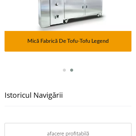
Mică Fabrică De Tofu-Tofu Legend
Istoricul Navigării
afacere profitabilă