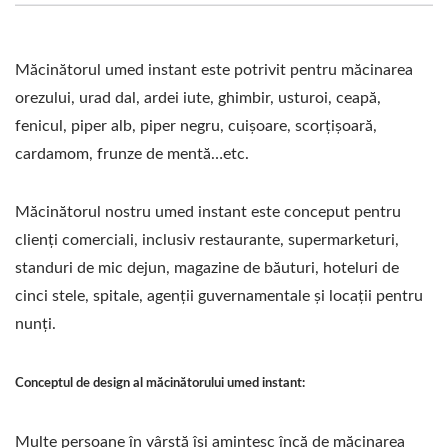
ALIMENTELOR.
Măcinătorul umed instant este potrivit pentru măcinarea
orezului, urad dal, ardei iute, ghimbir, usturoi, ceapă,
fenicul, piper alb, piper negru, cuișoare, scorțișoară,
cardamom, frunze de mentă…etc.
Măcinătorul nostru umed instant este conceput pentru
clienți comerciali, inclusiv restaurante, supermarketuri,
standuri de mic dejun, magazine de băuturi, hoteluri de
cinci stele, spitale, agenții guvernamentale și locații pentru
nunți.
Conceptul de design al măcinătorului umed instant:
Multe persoane în vârstă își amintesc încă de măcinarea