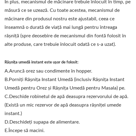
În plus, mecanismul de măcinare trebuie înlocuit în timp, pe
măsură ce se uzează. Cu toate acestea, mecanismul de
măcinare din produsul nostru este ajustabil, ceea ce
înseamnă o durată de viață mai lungă pentru întreaga
râșniță (spre deosebire de mecanismul din fontă folosit în
alte produse, care trebuie înlocuit odată ce s-a uzat).
Râșnița umedă instant este ușor de folosit:
A.Aruncă orez sau condimente în hopper.
B.Porniți Râșnița Instant Umedă (inclusiv Râșnița Instant
Umedă pentru Orez și Râșnița Umedă pentru Masala) pe.
C.Deschide robinetul de apă deasupra rezervorului de apă.
(Există un mic rezervor de apă deasupra râșniței umede
instant.)
D.Deschideți supapa de alimentare.
E.Începe să macini.