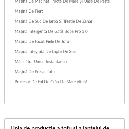
Mașină De Măcinat Fructe De Mare Și Oase De Pește
Mașină De Fiert
Mașină De Suc De Iarbă Și Trestie De Zahăr
Mașină Inteligentă De Gătit Boba Pro 3.0
Mașină De Făcut Piele De Tofu
Mașină Integrată De Lapte De Soia
Măcinător Umed Instantaneu
Mașină De Presat Tofu
Procesor De Foi De Grâu De Mare Viteză
Linia de producție a tofu și a laptelui de