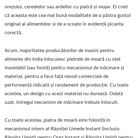
orezului, cerealelor sau ardeilor cu piatră și mojar. Ei cred
că aceasta este cea mai bună modalitate de a păstra gustul
original al alimentelor și de a scoate în evidență picanta
corectă.
Acum, majoritatea producătorilor de mașini pentru
alimente din India înlocuiesc pietrele de moară cu oțel
inoxidabil (sau fontă) pentru mecanismul de măcinare și
material, pentru a face față nevoii comerciale de
performanță ridicată și randament de producție. Cu toate
acestea, un design cu acest material nu durează. Odată
uzat, întregul mecanism de măcinare trebuie înlocuit.
Cu toate acestea, piatra de moară este folosită în
mecanismul intern al Râșniței Umede Instant (inclusiv
Râșnița Umidă pentru Orez Instant și Râșnița Umidă pentru