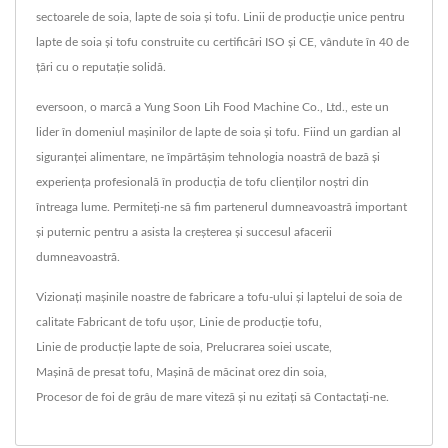
sectoarele de soia, lapte de soia și tofu. Linii de producție unice pentru
lapte de soia și tofu construite cu certificări ISO și CE, vândute în 40 de
țări cu o reputație solidă.
eversoon, o marcă a Yung Soon Lih Food Machine Co., Ltd., este un
lider în domeniul mașinilor de lapte de soia și tofu. Fiind un gardian al
siguranței alimentare, ne împărtășim tehnologia noastră de bază și
experiența profesională în producția de tofu clienților noștri din
întreaga lume. Permiteți-ne să fim partenerul dumneavoastră important
și puternic pentru a asista la creșterea și succesul afacerii
dumneavoastră.
Vizionați mașinile noastre de fabricare a tofu-ului și laptelui de soia de
calitate
Fabricant de tofu ușor
,
Linie de producție tofu
,
Linie de producție lapte de soia
,
Prelucrarea soiei uscate
,
Mașină de presat tofu
,
Mașină de măcinat orez din soia
,
Procesor de foi de grâu de mare viteză
și nu ezitați să
Contactați-ne
.