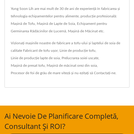
Yung Soon Lih are mai mult de 30 de ani de experiență în fabricarea și
tehnologia echipamentelor pentru alimente, producție profesională:
Mașină de Tofu, Mașină de Lapte de Soia, Echipament pentru
Germinarea Rădăcinilor de Lucernă, Mașină de Măcinat etc.
Vizionați mașinile noastre de fabricare a tofu-ului și laptelui de soia de
calitate
Fabricant de tofu ușor
,
Linie de producție tofu
,
Linie de producție lapte de soia
,
Prelucrarea soiei uscate
,
Mașină de presat tofu
,
Mașină de măcinat orez din soia
,
Procesor de foi de grâu de mare viteză
și nu ezitați să
Contactați-ne
.
Ai Nevoie De Planificare Completă,
Consultant Și ROI?