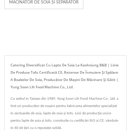
MĂCINĂTOR DE SOIA ȘI SEPARATOR
Catering Diversificat Cu Lapte De Soia La Kaohsiung B&B | Linie
De Produse Tofu Certificată CE, Rezervor De Înmuiere Și Spălare
A Boabelor De Soia, Producător De Mașini De Măcinare Și Gătit |
Yung Soon Lih Food Machine Co., Ltd.
Cu sediul în Taiwan din 1989, Yung Soon Lih Food Machine Co., Ltd. a
fost un producător de mașini pentru fabricarea alimentelor specializat
în sectoarele de soia, lapte de soia și tofu. Linii de producție unice
pentru lapte de soia și tofu, construite cu certificări ISO și CE, vândute
în 40 de țări cu o reputație solidă.