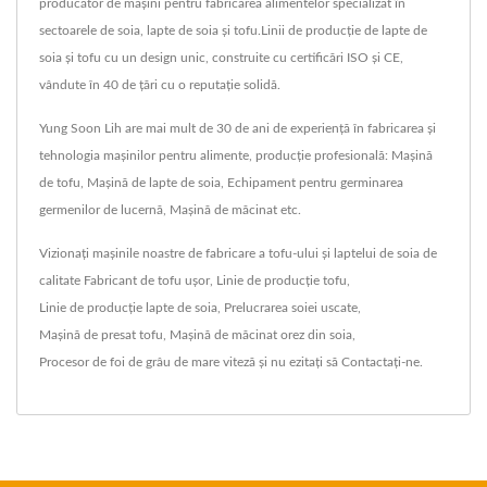
producător de mașini pentru fabricarea alimentelor specializat în
sectoarele de soia, lapte de soia și tofu.Linii de producție de lapte de
soia și tofu cu un design unic, construite cu certificări ISO și CE,
vândute în 40 de țări cu o reputație solidă.
Yung Soon Lih are mai mult de 30 de ani de experiență în fabricarea și
tehnologia mașinilor pentru alimente, producție profesională: Mașină
de tofu, Mașină de lapte de soia, Echipament pentru germinarea
germenilor de lucernă, Mașină de măcinat etc.
Vizionați mașinile noastre de fabricare a tofu-ului și laptelui de soia de
calitate
Fabricant de tofu ușor
,
Linie de producție tofu
,
Linie de producție lapte de soia
,
Prelucrarea soiei uscate
,
Mașină de presat tofu
,
Mașină de măcinat orez din soia
,
Procesor de foi de grâu de mare viteză
și nu ezitați să
Contactați-ne
.