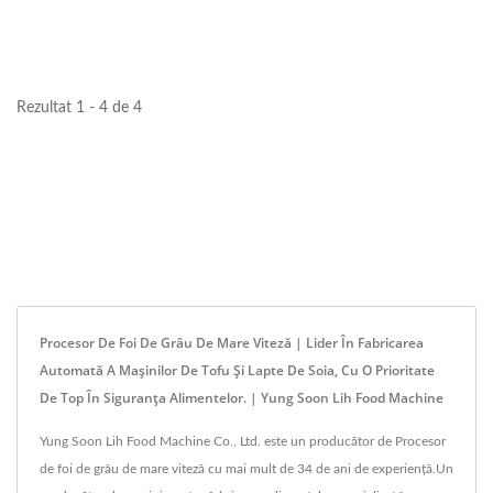
este proiectată...
proiectată...
Rezultat 1 - 4 de 4
Procesor De Foi De Grâu De Mare Viteză | Lider În Fabricarea
Automată A Mașinilor De Tofu Și Lapte De Soia, Cu O Prioritate
De Top În Siguranța Alimentelor. | Yung Soon Lih Food Machine
Yung Soon Lih Food Machine Co., Ltd. este un producător de Procesor
de foi de grâu de mare viteză cu mai mult de 34 de ani de experiență.Un