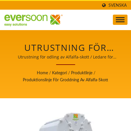
SVENSKA
UTRUSTNING FÖR
GRODDNING AV
Utrustning för odling av Alfalfa-skott / Ledare för
maskiner för automatisk tofu- och sojamjölksproduktion
ALFALFA, KOMMERSIELL
med högsta prioritet på livsmedelssäkerhet.
Home
/
Kategori
/
Produktlinje
/
ALFALFA-GRODDAR
Produktionslinje För Groddning Av Alfalfa-Skott
MASKIN, ALFALFA-
GRODDAR MASKIN TILL
SALU, ALFALFA-
GRODDAR