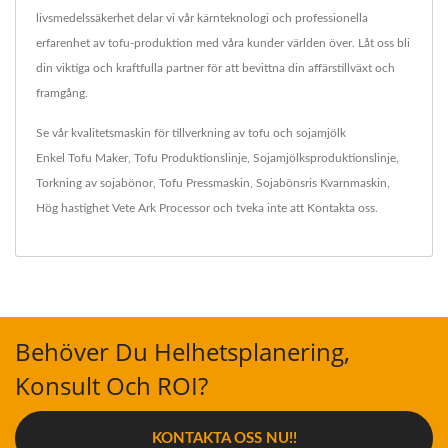
livsmedelssäkerhet delar vi vår kärnteknologi och professionella
erfarenhet av tofu-produktion med våra kunder världen över. Låt oss bli
din viktiga och kraftfulla partner för att bevittna din affärstillväxt och
framgång.
Se vår kvalitetsmaskin för tillverkning av tofu och sojamjölk
Enkel Tofu Maker
,
Tofu Produktionslinje
,
Sojamjölksproduktionslinje
,
Torkning av sojabönor
,
Tofu Pressmaskin
,
Sojabönsris Kvarnmaskin
,
Hög hastighet Vete Ark Processor
och tveka inte att
Kontakta oss
.
Behöver Du Helhetsplanering,
Konsult Och ROI?
KONTAKTA OSS NU!!