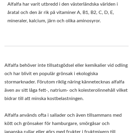
PRIORITET PÅ
Alfalfa har varit utbredd i den västerländska världen i
åratal och den är rik på vitaminer A, B1, B2, C, D, E,
LIVSMEDELSSÄKERHET.
mineraler, kalcium, järn och olika aminosyror.
Alfalfa behöver inte tillsatsgödsel eller kemikalier vid odling
och har blivit en populär grönsak i ekologiska
stormarknader. Förutom riklig näring kännetecknas alfalfa
även av sitt låga fett-, natrium- och kolesterolinnehåll vilket
bidrar till att minska kostbelastningen.
Alfalfa används ofta i sallader och även tillsammans med
kött och grönsaker för hamburgare, smörgåsar och
japanska rullar eller görs med frukter i fruktmixern till