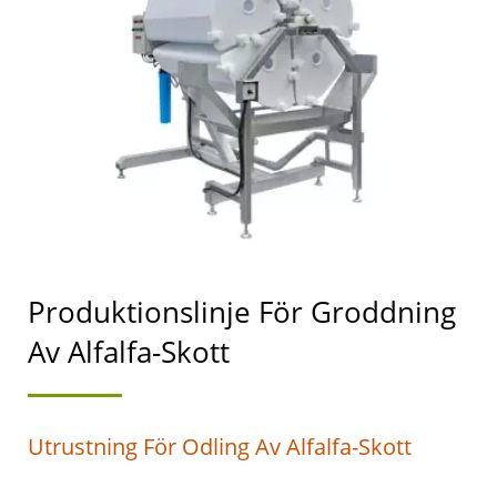
PRODUKTIONSLINJE,
ALFALFA-GRODDAR
ODLINGSMASKIN,
ALFALFA-GRODDAR
ODLINGSUTRUSTNING.
/ LEDARE FÖR
MASKINER FÖR
Produktionslinje För Groddning
AUTOMATISK TOFU-
Av Alfalfa-Skott
OCH
SOJAMJÖLKSPRODUKTION
Utrustning För Odling Av Alfalfa-Skott
MED HÖGSTA