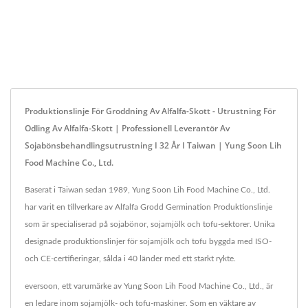
Produktionslinje För Groddning Av Alfalfa-Skott - Utrustning För
Odling Av Alfalfa-Skott | Professionell Leverantör Av
Sojabönsbehandlingsutrustning I 32 År I Taiwan | Yung Soon Lih
Food Machine Co., Ltd.
Baserat i Taiwan sedan 1989, Yung Soon Lih Food Machine Co., Ltd.
har varit en tillverkare av Alfalfa Grodd Germination Produktionslinje
som är specialiserad på sojabönor, sojamjölk och tofu-sektorer. Unika
designade produktionslinjer för sojamjölk och tofu byggda med ISO-
och CE-certifieringar, sålda i 40 länder med ett starkt rykte.
eversoon, ett varumärke av Yung Soon Lih Food Machine Co., Ltd., är
en ledare inom sojamjölk- och tofu-maskiner. Som en väktare av