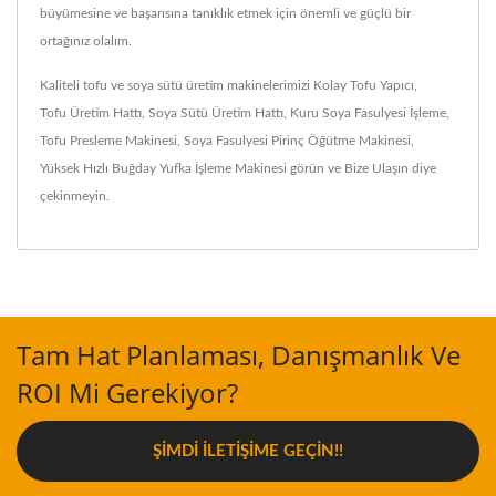
büyümesine ve başarısına tanıklık etmek için önemli ve güçlü bir
ortağınız olalım.
Kaliteli tofu ve soya sütü üretim makinelerimizi
Kolay Tofu Yapıcı
,
Tofu Üretim Hattı
,
Soya Sütü Üretim Hattı
,
Kuru Soya Fasulyesi İşleme
,
Tofu Presleme Makinesi
,
Soya Fasulyesi Pirinç Öğütme Makinesi
,
Yüksek Hızlı Buğday Yufka İşleme Makinesi
görün ve
Bize Ulaşın
diye
çekinmeyin.
Tam Hat Planlaması, Danışmanlık Ve
ROI Mi Gerekiyor?
ŞIMDI İLETIŞIME GEÇIN!!