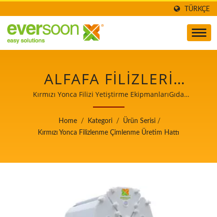
TÜRKÇE
ALFAFA FILIZLERI
FILIZLENDIRME
Kırmızı Yonca Filizi Yetiştirme EkipmanlarıGıda
güvenliğinde öncelik taşıyan Otomatik Tofu ve Soya Sütü
EKIPMANLARI, TICARI
Üretim Makineleri Lideri.
Home
/
Kategori
/
Ürün Serisi
/
ALFAFA FILIZLENDIRME
Kırmızı Yonca Filizlenme Çimlenme Üretim Hattı
MAKINESI, SATILIK
ALFAFA FILIZLENDIRME
MAKINESI, ALFAFA FILIZ
ÜRETIM HATTI, ALFAFA