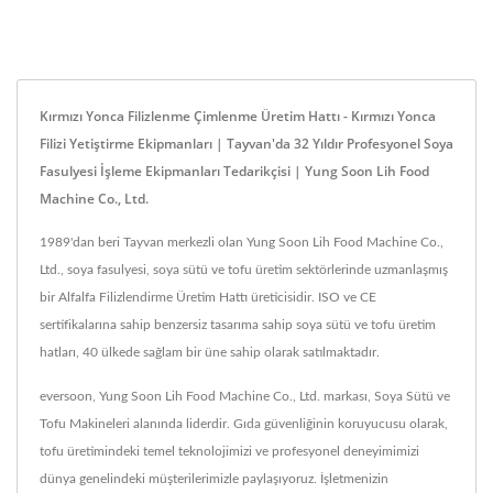
Kırmızı Yonca Filizlenme Çimlenme Üretim Hattı - Kırmızı Yonca
Filizi Yetiştirme Ekipmanları | Tayvan'da 32 Yıldır Profesyonel Soya
Fasulyesi İşleme Ekipmanları Tedarikçisi | Yung Soon Lih Food
Machine Co., Ltd.
1989'dan beri Tayvan merkezli olan Yung Soon Lih Food Machine Co.,
Ltd., soya fasulyesi, soya sütü ve tofu üretim sektörlerinde uzmanlaşmış
bir Alfalfa Filizlendirme Üretim Hattı üreticisidir. ISO ve CE
sertifikalarına sahip benzersiz tasarıma sahip soya sütü ve tofu üretim
hatları, 40 ülkede sağlam bir üne sahip olarak satılmaktadır.
eversoon, Yung Soon Lih Food Machine Co., Ltd. markası, Soya Sütü ve
Tofu Makineleri alanında liderdir. Gıda güvenliğinin koruyucusu olarak,
tofu üretimindeki temel teknolojimizi ve profesyonel deneyimimizi
dünya genelindeki müşterilerimizle paylaşıyoruz. İşletmenizin