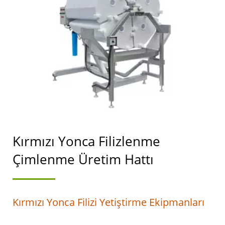
FILIZ YETIŞTIRME
MAKINESI, ALFAFA FILIZ
YETIŞTIRME
EKIPMANLARIGIDA
GÜVENLIĞINDE
ÖNCELIK TAŞIYAN
OTOMATIK TOFU VE
Kırmızı Yonca Filizlenme
SOYA SÜTÜ ÜRETIM
Çimlenme Üretim Hattı
MAKINELERI LIDERI.
Kırmızı Yonca Filizi Yetiştirme Ekipmanları