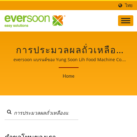
ไทย
การประมวลผลถั่วเหลือง
แห้งค้นหา | สายการผลิต
eversoon แบรนด์ของ Yung Soon Lih Food Machine Co.,
Ltd. เป็นผู้นำด้านเครื่องทำถั่วเหลืองและเต้าหู้ ในฐานะผู้รักษา
เต้าหู้ที่ได้รับการรับรอง
ความปลอดภัยด้านอาหาร เราแบ่งปันเทคโนโลยีหลักและ
Home
ประสบการณ์มืออาชีพในการผลิตเต้าหู้ให้กับลูกค้าทั่วโลกของ
CE, ถังแช่และล้างถั่ว
เรา ให้เราเป็นพันธมิตรที่สำคัญและทรงพลังของคุณในการเป็น
เหลือง, ผู้ผลิตเครื่องบด
สักขีพยานในการเติบโตและความสำเร็จของธุรกิจของคุณ.
และทำอาหาร | YUNG
SOON LIH FOOD
MACHINE CO., LTD.