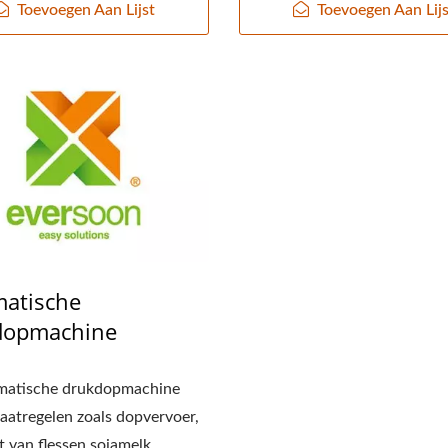
Toevoegen Aan Lijst
Toevoegen Aan Lijs
atische
dopmachine
matische drukdopmachine
atregelen zoals dopvervoer,
t van flessen sojamelk...