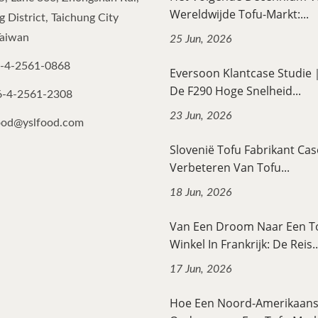
Wereldwijde Tofu-Markt:...
 District, Taichung City
Taiwan
25 Jun, 2026
-4-2561-0868
Eversoon Klantcase Studi
De F290 Hoge Snelheid...
6-4-2561-2308
23 Jun, 2026
ood@yslfood.com
Slovenië Tofu Fabrikant Cas
Verbeteren Van Tofu...
18 Jun, 2026
Van Een Droom Naar Een T
Winkel In Frankrijk: De Reis..
17 Jun, 2026
Hoe Een Noord-Amerikaan