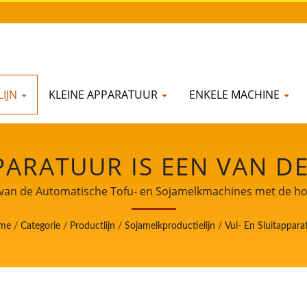
IJN
KLEINE APPARATUUR
ENKELE MACHINE
PARATUUR IS EEN VAN D
TIELIJN. / LEIDER VAN 
r van de Automatische Tofu- en Sojamelkmachines met de hoog
LKMACHINES MET DE HO
me
/
Categorie
/
Productlijn
/
Sojamelkproductielijn
/
Vul- En Sluitappara
OOR VOEDSELVEILIGHEI