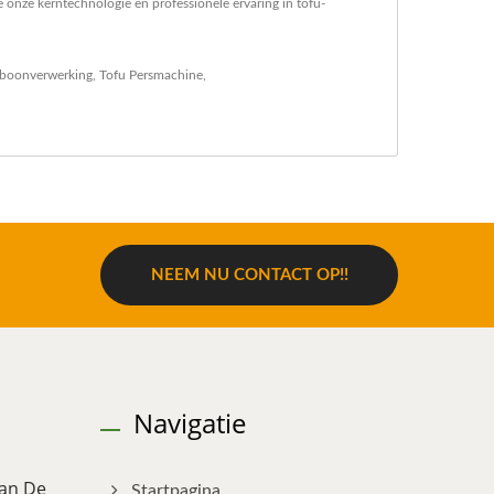
 onze kerntechnologie en professionele ervaring in tofu-
aboonverwerking
,
Tofu Persmachine
,
NEEM NU CONTACT OP!!
Navigatie
an De
Startpagina