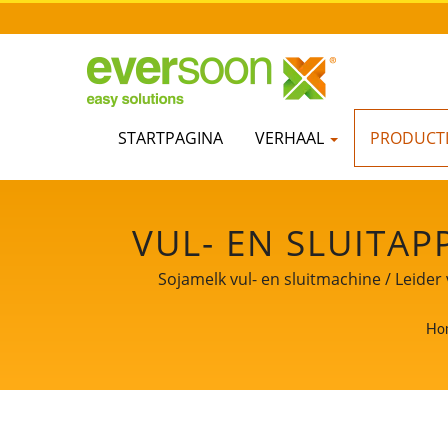
STARTPAGINA
VERHAAL
PRODUCTL
VUL- EN SLUITAP
SOJAMELKPRODUC
Sojamelk vul- en sluitmachine / Leide
TOFU- EN SOJAME
Ho
V