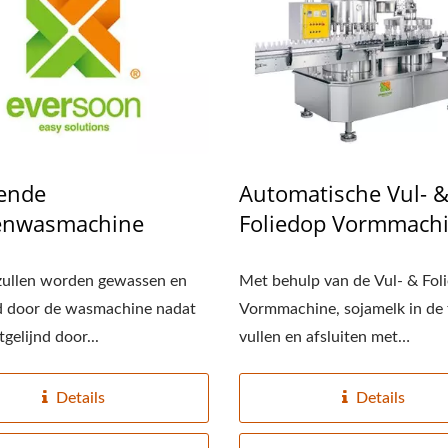
eine Tofu Fabriek-Tofu
220kg Droge Bone
Legend
Automatische Tof
ende
Automatische Vul- 
Productielijn
enwasmachine
Foliedop Vormmach
zullen worden gewassen en
Met behulp van de Vul- & Fol
d door de wasmachine nadat
Vormmachine, sojamelk in de 
itgelijnd door...
vullen en afsluiten met
aluminiumfolie....
Details
Details