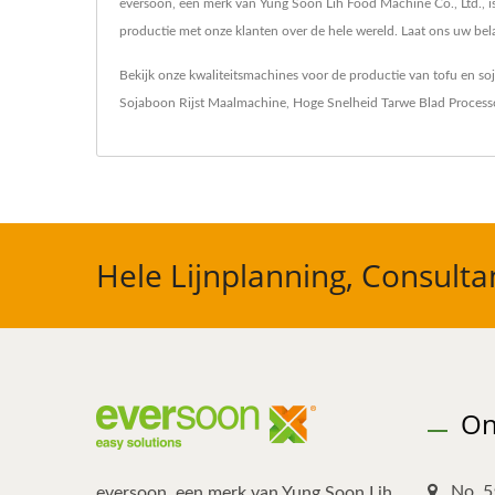
eversoon, een merk van Yung Soon Lih Food Machine Co., Ltd., is 
productie met onze klanten over de hele wereld. Laat ons uw belan
Bekijk onze kwaliteitsmachines voor de productie van tofu en s
Sojaboon Rijst Maalmachine
,
Hoge Snelheid Tarwe Blad Process
Hele Lijnplanning, Consulta
On
No. 5
eversoon, een merk van Yung Soon Lih