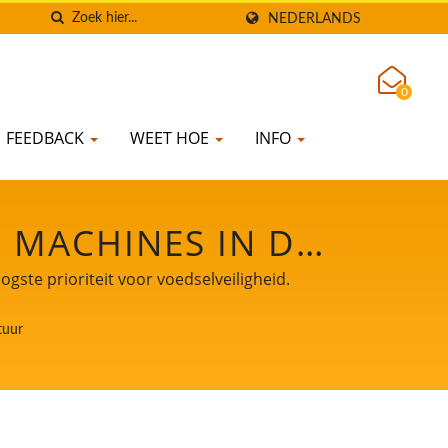
NEDERLANDS
0
FEEDBACK
WEET HOE
INFO
E MACHINES IN DE
DE AUTOMATISCHE
ste prioriteit voor voedselveiligheid.
OGSTE PRIORITEIT
tuur
D.