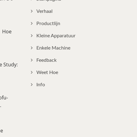
Verhaal
Productlijn
e｜Hoe
Kleine Apparatuur
Enkele Machine
Feedback
e Study:
Weet Hoe
Info
ofu-
.
se