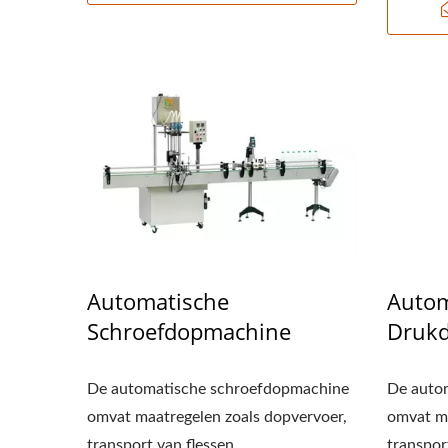
Automatische
Autom
Schroefdopmachine
Druk
De automatische schroefdopmachine
De auto
omvat maatregelen zoals dopvervoer,
omvat ma
transport van flessen...
transpor