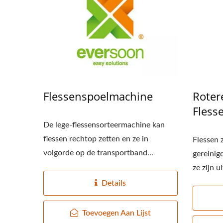
220kg Droge Bonen
Kl
Automatische Tofu
Flessenspoelmachine
Roter
Productielijn
Fless
De lege-flessensorteermachine kan
flessen rechtop zetten en ze in
Flessen 
volgorde op de transportband...
gereinig
ze zijn u
Details
Toevoegen Aan Lijst