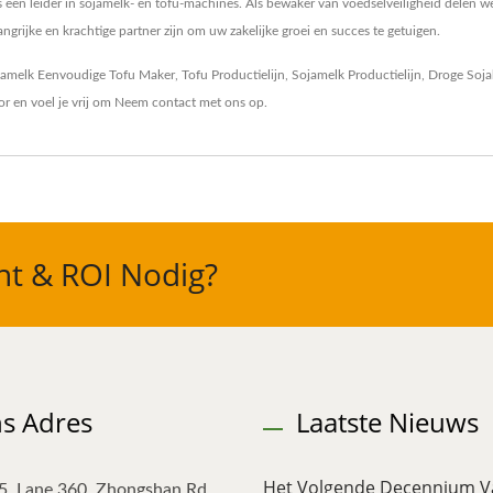
een leider in sojamelk- en tofu-machines. Als bewaker van voedselveiligheid delen we
grijke en krachtige partner zijn om uw zakelijke groei en succes te getuigen.
ojamelk
Eenvoudige Tofu Maker
,
Tofu Productielijn
,
Sojamelk Productielijn
,
Droge Soj
or
en voel je vrij om
Neem contact met ons op
.
nt & ROI Nodig?
s Adres
Laatste Nieuws
Het Volgende Decennium V
5, Lane 360, Zhongshan Rd.,