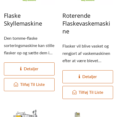
Flaske
Roterende
Skyllemaskine
Flaskevaskemaski
Ne
Den tomme-flaske
sorteringsmaskine kan stille
Flasker vil blive vasket og
flasker op og sætte dem i
rengjort af vaskemaskinen
rækkefølge på
efter at være blevet
transportbåndet...
justeret af
Detaljer
afslutningsmaskinen....
Detaljer
Tilføj Til Liste
Tilføj Til Liste