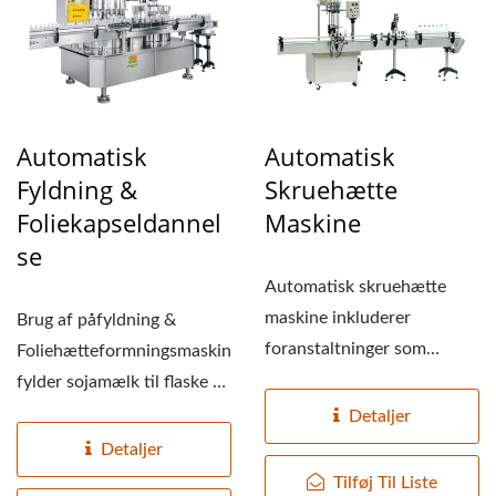
Automatisk
Automatisk
Fyldning &
Skruehætte
Foliekapseldannel
Maskine
Se
Automatisk skruehætte
maskine inkluderer
Brug af påfyldning &
foranstaltninger som
Foliehætteformningsmaskine,
hætte-trafik, transport af
fylder sojamælk til flaske og
flasker...
forsegler...
Detaljer
Detaljer
Tilføj Til Liste