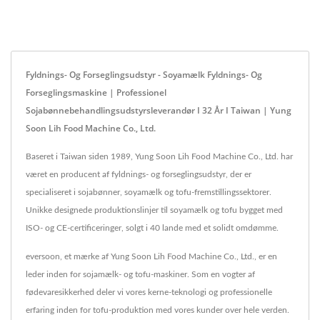
Fyldnings- Og Forseglingsudstyr - Soyamælk Fyldnings- Og
Forseglingsmaskine | Professionel
Sojabønnebehandlingsudstyrsleverandør I 32 År I Taiwan | Yung
Soon Lih Food Machine Co., Ltd.
Baseret i Taiwan siden 1989, Yung Soon Lih Food Machine Co., Ltd. har
været en producent af fyldnings- og forseglingsudstyr, der er
specialiseret i sojabønner, soyamælk og tofu-fremstillingssektorer.
Unikke designede produktionslinjer til soyamælk og tofu bygget med
ISO- og CE-certificeringer, solgt i 40 lande med et solidt omdømme.
eversoon, et mærke af Yung Soon Lih Food Machine Co., Ltd., er en
leder inden for sojamælk- og tofu-maskiner. Som en vogter af
fødevaresikkerhed deler vi vores kerne-teknologi og professionelle
erfaring inden for tofu-produktion med vores kunder over hele verden.