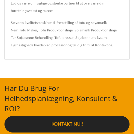
Lad os være din vigtige og stærke partner til at overvære din
forretningsvækst og succes.
Se vores kvalitetsmaskiner til fremstilling af tofu og soyamælk
Nem Tofu Maker
,
Tofu Produktionslinje
,
Sojamælk Produktionslinje
,
Tør Sojabønne Behandling
,
Tofu presser
,
Sojabønneris kværn
,
Højhastigheds hvedeblad processor
og føl dig fri til at
Kontakt os
.
Har Du Brug For
Helhedsplanlægning, Konsulent &
ROI?
KONTAKT NU!!