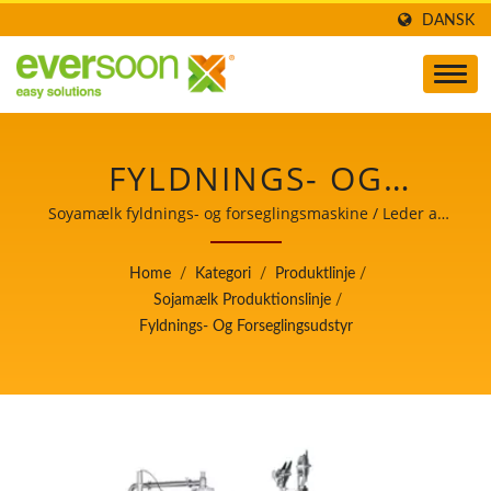
DANSK
FYLDNINGS- OG
FORSEGLINGSUDSTYR
Soyamælk fyldnings- og forseglingsmaskine / Leder af
den automatiske tofu- og
ER EN AF MASKINERNE
sojamælkefremstillingsmaskine med højeste prioritet i
Home
/
Kategori
/
Produktlinje
/
fødevaresikkerhed.
I SOYAMÆLK
Sojamælk Produktionslinje
/
Fyldnings- Og Forseglingsudstyr
PRODUKTIONSLINJEN. /
LEDER AF DEN
AUTOMATISKE TOFU-
OG