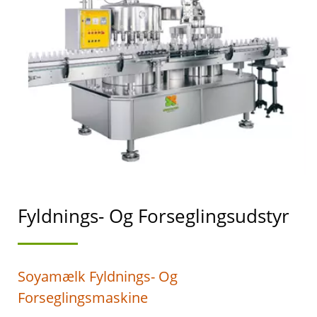
SOJAMÆLKEFREMSTILLIN
MED HØJESTE
PRIORITET I
FØDEVARESIKKERHED.
Fyldnings- Og Forseglingsudstyr
Soyamælk Fyldnings- Og
Forseglingsmaskine