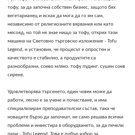
тофу, за да започна собствен бизнес, защото бях
вегетарианец и исках да мога да го ям сам,
независимо от религиозните вярвания или като
месояд, но той не знае нищо за тофу, открих тази
машина на Световно търговско изложение - Tofu
Legend, и установих, че процесът е опростен и
качеството е стабилно, а продуктите са
разнообразни, соево мляко. тофу пудинг. сушен соев
сирене.
Удовлетворява търсенето, един човек може да
работи, лесно е за учене и почистване, и има
специализиран преподавателски състав, така че
новаците бързо да започнат, не само решава всички
проблеми и инвестира в оборудването, за да печели
пари - Tofu Legend. Това е добър избор за