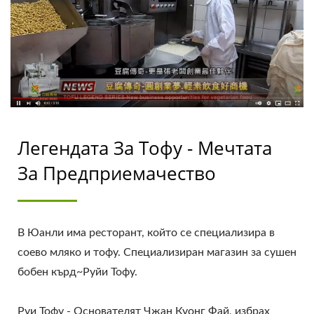
професионален опит в производството на тофу с
ТАЙВАН | YUNG SOON
нашите клиенти по целия свят. Нека бъдем ваш
важен и мощен партньор, който да стане свидетел на
LIH FOOD MACHINE
растежа и успеха на вашия бизнес.
CO., LTD.
Легендата За Тофу - Мечтата
За Предприемачество
В Юанли има ресторант, който се специализира в
соево мляко и тофу. Специализиран магазин за сушен
бобен кърд~Руйи Тофу.
Руи Тофу - Основателят Чжан Куонг Фай, избрах