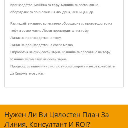
производство: машина за тофу, машина за соево мляко,
оборудване за покълване на люцерна, мелница и др.
Разгледайте нашето качествено оборудване за производство на
тофу и соево мляко
Лесен производител на тофу
,
Линия за производство на тофу
,
Линия за производство на соево мляко
,
Обработка на сухи соеви зърна
,
Машина за пресоване на тофу
,
Машина за смилане на соеви зърна
,
Процесор за пшенични листа с висока скорост
и не се колебайте
да
Свържете се с нас
.
Нужен Ли Ви Цялостен План За
Линия, Консултант И ROI?