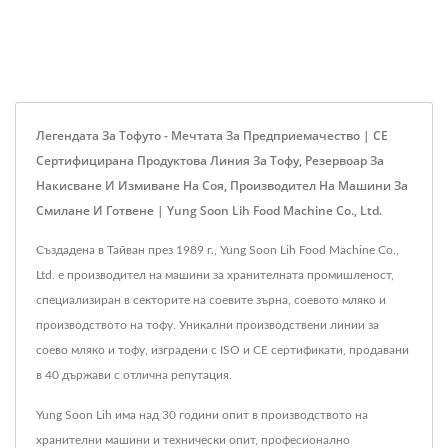
Легендата За Тофуто - Мечтата За Предприемачество | CE
Сертифицирана Продуктова Линия За Тофу, Резервоар За
Накисване И Измиване На Соя, Производител На Машини За
Смилане И Готвене | Yung Soon Lih Food Machine Co., Ltd.
Създадена в Тайван през 1989 г., Yung Soon Lih Food Machine Co.,
Ltd. е производител на машини за хранителната промишленост,
специализиран в секторите на соевите зърна, соевото мляко и
производството на тофу. Уникални производствени линии за
соево мляко и тофу, изградени с ISO и CE сертификати, продавани
в 40 държави с отлична репутация.
Yung Soon Lih има над 30 години опит в производството на
хранителни машини и технически опит, професионално