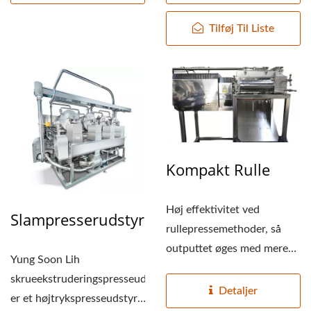
PRIS, TOFUMAKER,
Tilføj Til Liste
VEGANSK KØD
MASKINE, VEGANSK
KØD
PRODUKTIONSLINJE,
VEGETABILSK TOFU
Kompakt Rulle
MASKINERI OG UDSTYR,
MADMASKINE / LEDER
Høj effektivitet ved
Slampresserudstyr
rullepressemethoder, så
AF DEN AUTOMATISKE
outputtet øges med mere
Yung Soon Lih
TOFU- OG
end 5%, høj
skrueekstruderingspresseudstyr
koncentration...
Detaljer
SOJAMÆLKEFREMSTILLIN
er et højtrykspresseudstyr,