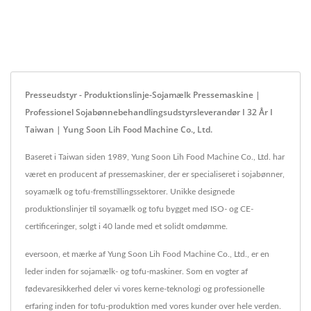
Presseudstyr - Produktionslinje-Sojamælk Pressemaskine |
Professionel Sojabønnebehandlingsudstyrsleverandør I 32 År I
Taiwan | Yung Soon Lih Food Machine Co., Ltd.
Baseret i Taiwan siden 1989, Yung Soon Lih Food Machine Co., Ltd. har
været en producent af pressemaskiner, der er specialiseret i sojabønner,
soyamælk og tofu-fremstillingssektorer. Unikke designede
produktionslinjer til soyamælk og tofu bygget med ISO- og CE-
certificeringer, solgt i 40 lande med et solidt omdømme.
eversoon, et mærke af Yung Soon Lih Food Machine Co., Ltd., er en
leder inden for sojamælk- og tofu-maskiner. Som en vogter af
fødevaresikkerhed deler vi vores kerne-teknologi og professionelle
erfaring inden for tofu-produktion med vores kunder over hele verden.