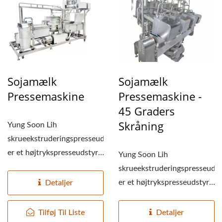
TOFU
FREMSTILLINGSFABRIK,
TOFU
FREMSTILLINGSANLÆG,
TOFU
Sojamælk
Sojamælk
Pressemaskine
Pressemaskine -
PRODUKTIONSUDSTYR,
45 Graders
TOFU
Skråning
Yung Soon Lih
PRODUKTIONSFABRIK,
skrueekstruderingspresseudstyr
er et højtrykspresseudstyr,
TOFU
Yung Soon Lih
hvor sojabønneresterne...
skrueekstruderingspresseudst
PRODUKTIONSLINJE,
er et højtrykspresseudstyr,
Detaljer
TOFU
hvor sojabønneresterne...
Tilføj Til Liste
Detaljer
PRODUKTIONSLINJE