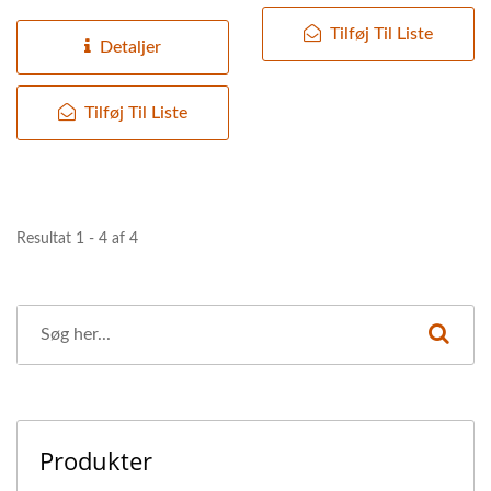
hvor sojabønneresterne...
MED HØJESTE
Tilføj Til Liste
Detaljer
PRIORITET I
FØDEVARESIKKERHED.
Tilføj Til Liste
Resultat 1 - 4 af 4
Produkter