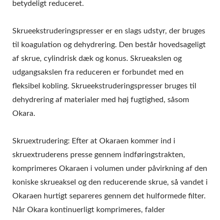
FREMSTILLINGSMASKINE,
betydeligt reduceret.
TOFUUDSTYR,
Skrueekstruderingspresser er en slags udstyr, der bruges
TOFUFABRIK,
til koagulation og dehydrering. Den består hovedsageligt
af skrue, cylindrisk dæk og konus. Skrueakslen og
TOFUMASINE,
udgangsakslen fra reduceren er forbundet med en
TOFUMASINE TIL SALG,
fleksibel kobling. Skrueekstruderingspresser bruges til
dehydrering af materialer med høj fugtighed, såsom
TOFUMASINEPRODUCENT
Okara.
TOFUMASINEFABRIKANT,
TOFUMASINEPRIS,
Skruextrudering: Efter at Okaraen kommer ind i
skruextruderens presse gennem indføringstrakten,
TOFU-MASKINER, TOFU
komprimeres Okaraen i volumen under påvirkning af den
MASKINER OG UDSTYR,
koniske skrueaksel og den reducerende skrue, så vandet i
Okaraen hurtigt separeres gennem det hulformede filter.
TOFU MAKER, TOFU
Når Okara kontinuerligt komprimeres, falder