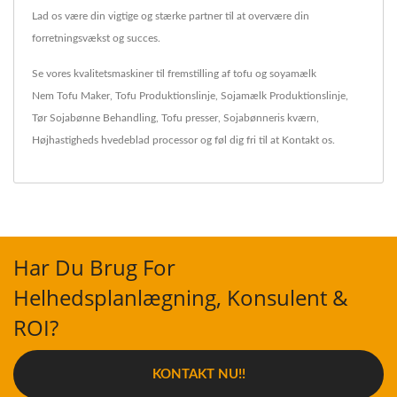
Lad os være din vigtige og stærke partner til at overvære din
forretningsvækst og succes.
Se vores kvalitetsmaskiner til fremstilling af tofu og soyamælk
Nem Tofu Maker
,
Tofu Produktionslinje
,
Sojamælk Produktionslinje
,
Tør Sojabønne Behandling
,
Tofu presser
,
Sojabønneris kværn
,
Højhastigheds hvedeblad processor
og føl dig fri til at
Kontakt os
.
Har Du Brug For
Helhedsplanlægning, Konsulent &
ROI?
KONTAKT NU!!