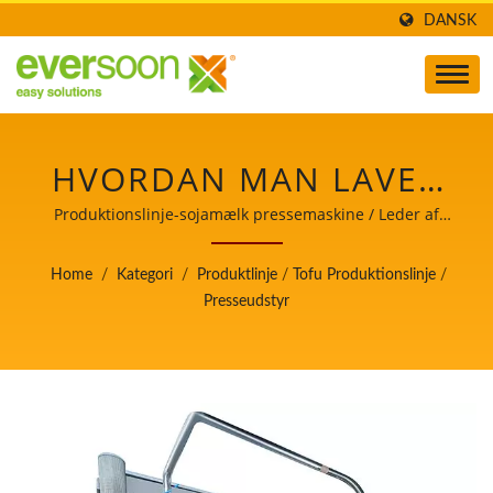
DANSK
HVORDAN MAN LAVER
TOFU, PRODUKTION AF
Produktionslinje-sojamælk pressemaskine / Leder af
den automatiske tofu- og
TOFU, TOFU
sojamælkefremstillingsmaskine med højeste prioritet i
Home
/
Kategori
/
Produktlinje
/
Tofu Produktionslinje
/
fødevaresikkerhed.
FREMSTILLING, TOFU
Presseudstyr
FREMSTILLINGSPROCES,
TOFU FREMSTILLING,
TOFU
FREMSTILLINGSPROCES,