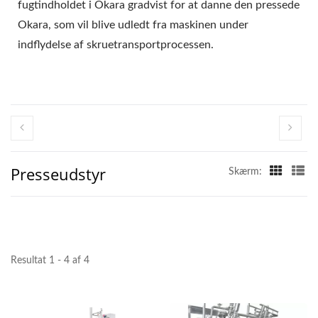
MAKER MASKINE, TOFU
fugtindholdet i Okara gradvist for at danne den pressede
Okara, som vil blive udledt fra maskinen under
FREMSTILLING, TOFU
indflydelse af skruetransportprocessen.
FREMSTILLINGSUDSTYR,
TOFU
FREMSTILLINGSMASKINE,
TOFU
Presseudstyr
FREMSTILLINGSMASKINE
Skærm:
PRIS, TOFU
PRODUCENTER, TOFU
FREMSTILLING, TOFU
Resultat 1 - 4 af 4
FREMSTILLINGSUDSTYR,