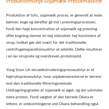
Produktionslinje-Sojamælk Pressemaskine
MASKINE, AUTOMATISK
TOFU
Produktion af tofu, sojamælk proces, er generelt at male
bønner, koge og derefter gå ind i presningsprocessen,
FREMSTILLINGSMASKINE,
fordi den høje koncentration af sojamælk og presning
KOMMERCIEL TOFU
efter kogning danner en høj viskositet, høj konsistens af
MASKINE, NEM TOFU
sirup, hvilket gør det svært for det traditionelle
centrifugalseparationsudstyr at adskille. Dette resulterer
MAKER, STEGT TOFU
i en lav siruprate og overdreven proteinspild.
MASKINE, INDUSTRIEL
Yung Soon Lih skrueekstruderingspresseudstyr er et
TOFU FREMSTILLING,
højtrykspresseudstyr, hvor sojabønneresterne er tørrere
SOJAFØDE UDSTYR,
end den traditionelle filtreringsmetode.
Uddragningsgraden af sojamælk er øget, og der udvindes
SOJAPROTEINMASKINE,
mere protein. Fordi vægten af den tørrede Okara er
SOJAMÆLK OG TOFU-
lettere, er omkostningerne ved Okara-behandling også