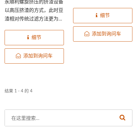
永順利螺旋挤压的挤渣设备
将含水量调至68-75%的范
以高压挤渣的方式，此时豆
围,...
细节
渣相对传统过滤方法更为干
燥。让豆浆萃取率提高，萃
添加到询问车
取到更多的蛋白质。...
细节
添加到询问车
结果 1 - 4 的 4