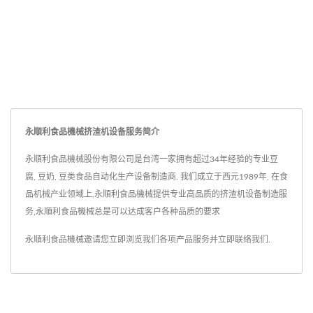
永順利食品機械挤渣机设备服务简介
永順利食品機械股份有限公司是台湾一家拥有超过34年经验的专业豆
腐, 豆奶, 豆类食品自动化生产设备制造商. 我们成立于西元1989年, 在食
品机械产业领域上,永順利食品機械提供专业高品质的挤渣机设备制造服
务,永順利食品機械总是可以达成客户各种品质的要求
永順利食品機械邀请您立即浏览我们各项产品服务并
立即联络我们
.