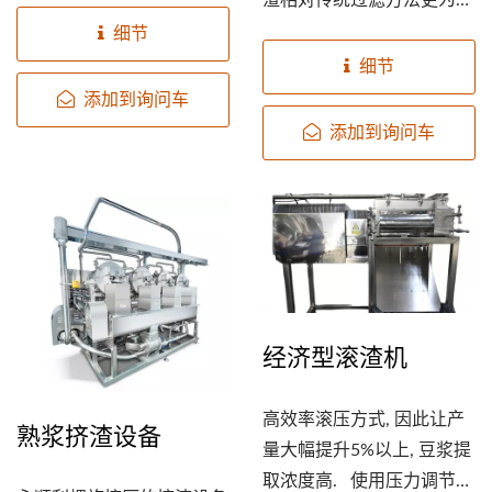
取到更多的蛋白质。...
燥。让豆浆萃取率提高，萃
细节
取到更多的蛋白质。...
细节
添加到询问车
添加到询问车
经济型滚渣机
高效率滚压方式, 因此让产
熟浆挤渣设备
量大幅提升5%以上, 豆浆提
取浓度高. 使用压力调节器