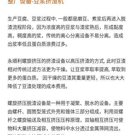
整厂设备-豆浆挤渣机
生产豆腐、豆浆过程中, 一般都是磨豆、煮浆后再进入脱
渣流程阶段，因为浓度高的豆浆与渣浆熟后，形成黏度
高，稠度高的浆，传统的离心分离设备不易分离。造成
出浆率低且蛋白质浪费过多。
永順利螺旋挤压的挤渣设备以高压挤渣的方式, 此时豆渣
相对传统过滤方法更为干燥。让豆浆萃取率提高, 萃取到
更多的蛋白质。 因干燥的豆渣其重量更轻，所以也大大
降低了豆渣处理的成本费用。
螺旋挤压脱渣设备是一种用于凝聚、脱水的设备。主要
由螺杆、圆筒型笼式外壳和锥体三部分组成，利用双螺
杆之螺旋输送及相互挤压压榨原理，双轴相互挤压可使
物料大量挤压减容，使物料中水分透过金属筛网流出，