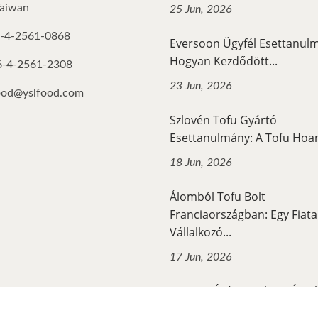
Taiwan
25 Jun, 2026
-4-2561-0868
Eversoon Ügyfél Esettanu
Hogyan Kezdődött...
6-4-2561-2308
23 Jun, 2026
ood@yslfood.com
Szlovén Tofu Gyártó
Esettanulmány: A Tofu Hoam
18 Jun, 2026
Álomból Tofu Bolt
Franciaországban: Egy Fiata
Vállalkozó...
17 Jun, 2026
Hogyan Épített Fel Egy Észa
Amerikai Vállalkozó...