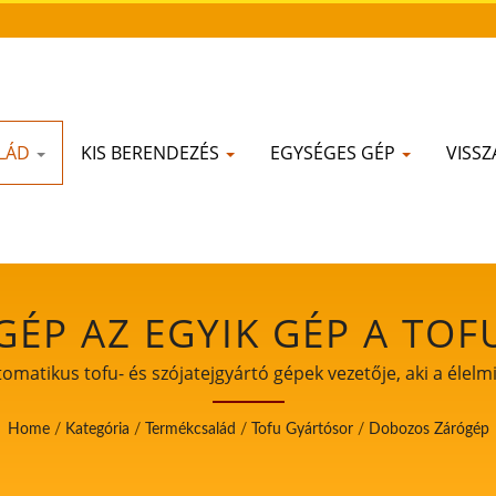
LÁD
KIS BERENDEZÉS
EGYSÉGES GÉP
VISSZ
ÉP AZ EGYIK GÉP A TOF
OFU- ÉS SZÓJATEJGYÁRT
matikus tofu- és szójatejgyártó gépek vezetője, aki a élelmi
ISZERBIZTONSÁGOT HELYE
Home
/
Kategória
/
Termékcsalád
/
Tofu Gyártósor
/
Dobozos Zárógép