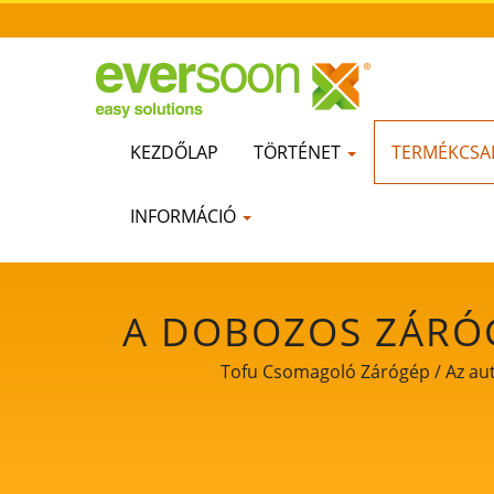
KEZDŐLAP
TÖRTÉNET
TERMÉKCSA
INFORMÁCIÓ
A DOBOZOS ZÁRÓG
AZ AUTOMATIKUS T
Tofu Csomagoló Zárógép / Az auto
AKI A ÉLELM