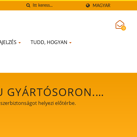
MAGYAR
0
AJELZÉS
TUDD, HOGYAN
U GYÁRTÓSORON. /
Ó GÉPEK VEZETŐJE,
szerbiztonságot helyezi előtérbe.
ZI ELŐTÉRBE.