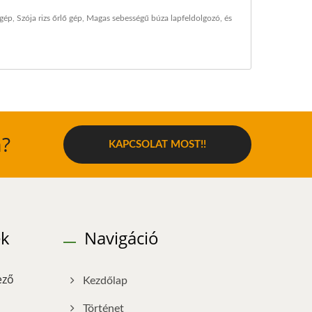
 gép
,
Szója rizs őrlő gép
,
Magas sebességű búza lapfeldolgozó
, és
a?
KAPCSOLAT MOST!!
ek
Navigáció
ező
Kezdőlap
Történet