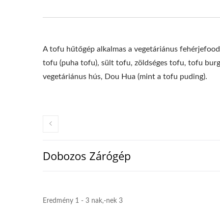
A tofu hűtőgép alkalmas a vegetáriánus fehérjefood
tofu (puha tofu), sült tofu, zöldséges tofu, tofu burge
vegetáriánus hús, Dou Hua (mint a tofu puding).
Dobozos Zárógép
Eredmény 1 - 3 nak,-nek 3