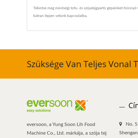
Tekintse meg minőségi tofu- és szójatejgyártó gépeinket
Könnyű t
bátran
lépjen velünk kapcsolatba
.
Szüksége Van Teljes Vonal 
Cí
No. 5
eversoon, a Yung Soon Lih Food
Shengang
Machine Co., Ltd. márkája, a szója tej