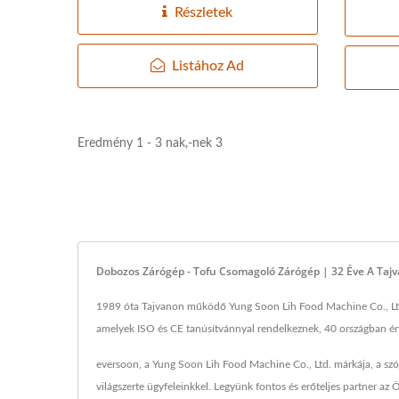
Részletek
Listához Ad
Eredmény 1 - 3 nak,-nek 3
Dobozos Zárógép - Tofu Csomagoló Zárógép | 32 Éve A Tajva
1989 óta Tajvanon működő Yung Soon Lih Food Machine Co., Ltd. eg
amelyek ISO és CE tanúsítvánnyal rendelkeznek, 40 országban érték
eversoon, a Yung Soon Lih Food Machine Co., Ltd. márkája, a szój
világszerte ügyfeleinkkel. Legyünk fontos és erőteljes partner az