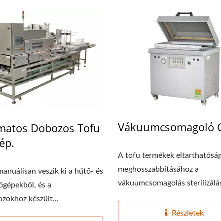
 Tofu Üzem-Tofu Legend
220 Kg Szárazbab
Automatikus Tofu Gyár
Vákuumcsomagoló 
matos Dobozos Tofu
ép.
A tofu termékek eltarthatósá
meghosszabbításához a
manuálisan veszik ki a hűtő- és
vákuumcsomagolás sterilizálás
lógépekből, és a
zokhoz készült...
Részletek