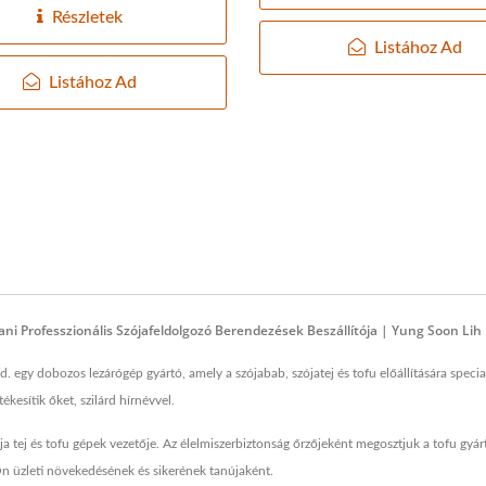
Részletek
Listához Ad
Listához Ad
ni Professzionális Szójafeldolgozó Berendezések Beszállítója | Yung Soon Lih 
y dobozos lezárógép gyártó, amely a szójabab, szójatej és tofu előállítására speciali
esítik őket, szilárd hírnévvel.
a tej és tofu gépek vezetője. Az élelmiszerbiztonság őrzőjeként megosztjuk a tofu gyár
 Ön üzleti növekedésének és sikerének tanújaként.