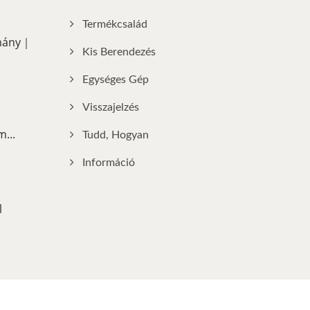
Termékcsalád
lmány｜
Kis Berendezés
Egységes Gép
Visszajelzés
...
Tudd, Hogyan
Információ
l
k-