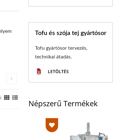
selyem
Tofu és szója tej gyártósor
Tofu gyártósor tervezés,
technikai átadás.
LETÖLTÉS
ő:
Népszerű Termékek