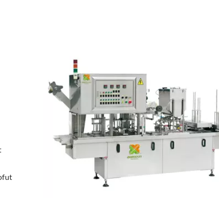
t
ofut