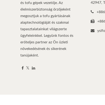
42947, 
és tofu gépek vezetője. Az
élelmiszerbiztonság őrzőjeként
+886
megosztjuk a tofu gyártásának
+88
alaptechnológiáját és szakmai
tapasztalatainkat világszerte
yslf
ügyfeleinkkel. Legyünk fontos és
erőteljes partner az Ön üzleti
növekedésének és sikerének
tanújaként.