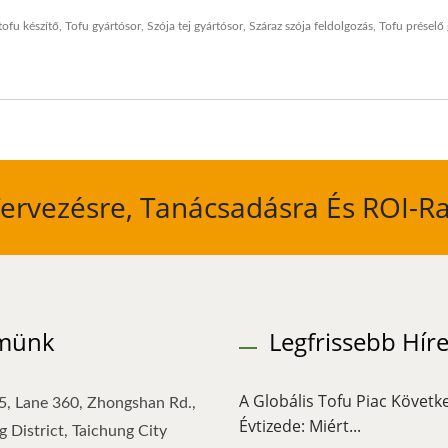
ofu készítő
,
Tofu gyártósor
,
Szója tej gyártósor
,
Száraz szója feldolgozás
,
Tofu préselő
Tervezésre, Tanácsadásra És ROI-R
münk
Legfrissebb Hír
A Globális Tofu Piac Követk
5, Lane 360, Zhongshan Rd.,
Évtizede: Miért...
 District, Taichung City