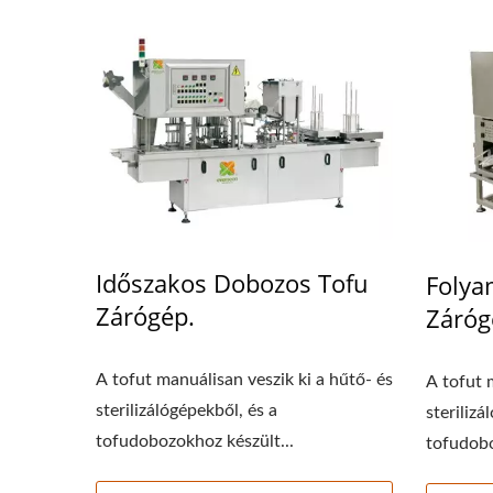
220 Kg Szárazbab
Kis
Automatikus Tofu Gyártósor
Időszakos Dobozos Tofu
Folya
Zárógép.
Záróg
A tofut manuálisan veszik ki a hűtő- és
A tofut 
sterilizálógépekből, és a
sterilizá
tofudobozokhoz készült...
tofudobo