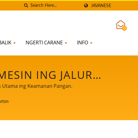
JAVANESE
0
BALIK
NGERTI CARANE
INFO
MESIN ING JALUR
AN MESIN PEMBUAT
tas Utama ing Keamanan Pangan.
THI PRIORITAS
arton
GAN.