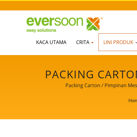
KACA UTAMA
CRITA
LINI PRODUK
PACKING CARTON
PRODUKSI SUSU K
Packing Carton / Pimpinan Mes
TAHU OTOMATI
Ho
UTA