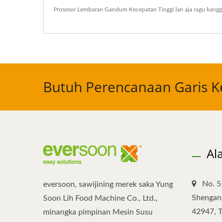
Prosesor Lembaran Gandum Kecepatan Tinggi
lan aja ragu kang
Butuh Perencanaan Garis K
Al
No. 5
eversoon, sawijining merek saka Yung
Shengang
Soon Lih Food Machine Co., Ltd.,
42947, 
minangka pimpinan Mesin Susu