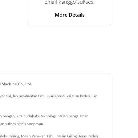
Email kanggo sukses!
More Details
 Machine Co., Ltd.
kedelai, lan pembuatan tahu. Garis produksi susu kedelai lan
 pangan, kita nuduhake teknologi inti lan pengalaman
lan sukses bisnis sampeyan.
elai Kering
,
Mesin Penekan Tahu
,
Mesin Giling Beras Kedelai
,