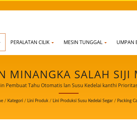
PERALATAN CILIK
MESIN TUNGGAL
UMPAN 
 MINANGKA SALAH SIJI 
EDELAI SEGAR. / PIMPIN
in Pembuat Tahu Otomatis lan Susu Kedelai kanthi Priori
S LAN SUSU KEDELAI KAN
me
/
Kategori
/
Lini Produk
/
Lini Produksi Susu Kedelai Segar
/
Packing C
MA ING KEAMANAN PAN