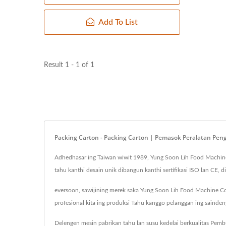
Add To List
Result 1 - 1 of 1
Packing Carton - Packing Carton | Pemasok Peralatan Peng
Adhedhasar ing Taiwan wiwit 1989, Yung Soon Lih Food Machine Co
tahu kanthi desain unik dibangun kanthi sertifikasi ISO lan CE, di
eversoon, sawijining merek saka Yung Soon Lih Food Machine Co
profesional kita ing produksi Tahu kanggo pelanggan ing sainde
Delengen mesin pabrikan tahu lan susu kedelai berkualitas
Pemb