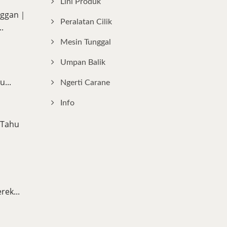
Lini Produk
anggan｜
Peralatan Cilik
.
Mesin Tunggal
Umpan Balik
...
Ngerti Carane
Info
 Tahu
ek...