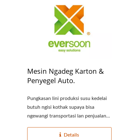
Lini Produksi Tofu Otomatis
Pabri
220kg Kedelai Kering
Mesin Ngadeg Karton &
Penyegel Auto.
Pungkasan lini produksi susu kedelai
butuh ngisi kothak supaya bisa
ngewangi transportasi lan penjualan...
Details