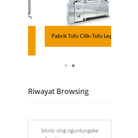
matis
Pabrik Tofu Cilik-Tofu Legend
Lin
ng
Riwayat Browsing
bisnis sing nguntungake