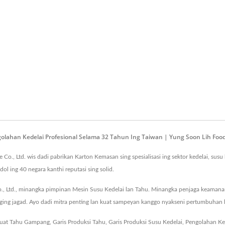
olahan Kedelai Profesional Selama 32 Tahun Ing Taiwan | Yung Soon Lih Food
., Ltd. wis dadi pabrikan Karton Kemasan sing spesialisasi ing sektor kedelai, susu 
dol ing 40 negara kanthi reputasi sing solid.
., Ltd., minangka pimpinan Mesin Susu Kedelai lan Tahu. Minangka penjaga keamanan
nging jagad. Ayo dadi mitra penting lan kuat sampeyan kanggo nyakseni pertumbuhan 
uat Tahu Gampang
,
Garis Produksi Tahu
,
Garis Produksi Susu Kedelai
,
Pengolahan Ked