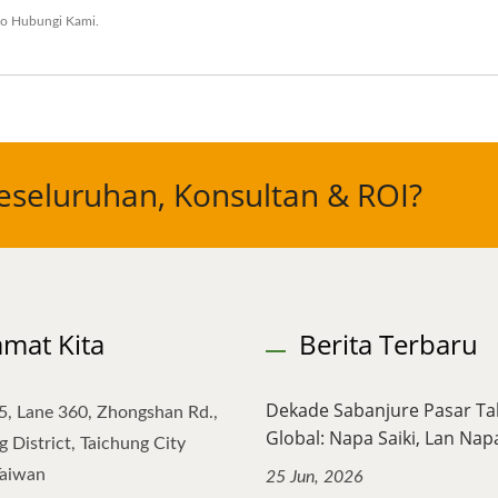
go
Hubungi Kami
.
eseluruhan, Konsultan & ROI?
amat Kita
Berita Terbaru
Dekade Sabanjure Pasar T
5, Lane 360, Zhongshan Rd.,
Global: Napa Saiki, Lan Napa
 District, Taichung City
Taiwan
25 Jun, 2026