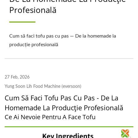
Profesională
SOIEI, FABRICANT DE
MAȘINI DE MĂCINAT ȘI
GĂTIT | YUNG SOON
Cum să faci tofu pas cu pas — De la homemade la
LIH FOOD MACHINE
producție profesională
CO., LTD.
27 Feb, 2026
Yung Soon Lih Food Machine (eversoon)
Cum Să Faci Tofu Pas Cu Pas - De La
Homemade La Producție Profesională
Ce Ai Nevoie Pentru A Face Tofu