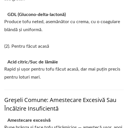
GDL (Glucono-delta-lactonă)
Produce tofu neted, asemănător cu crema, cu o coagulare
blândă și uniformă.
(2). Pentru făcut acasă
Acid citric/Suc de lămâie
Rapid și ușor pentru tofu făcut acasă, dar mai puțin precis
pentru loturi mari.
Greșeli Comune: Amestecare Excesivă Sau
Încălzire Insuficientă
Amestecare excesivă
Rupe brânza și face tofu sfărâmicios — amestecă ușor, apoi