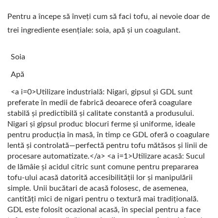
Pentru a începe să înveți cum să faci tofu, ai nevoie doar de
trei ingrediente esențiale: soia, apă și un coagulant.
Soia
Apă
<a i=0>Utilizare industrială: Nigari, gipsul și GDL sunt
preferate în medii de fabrică deoarece oferă coagulare
stabilă și predictibilă și calitate constantă a produsului.
Nigari și gipsul produc blocuri ferme și uniforme, ideale
pentru producția în masă, în timp ce GDL oferă o coagulare
lentă și controlată—perfectă pentru tofu mătăsos și linii de
procesare automatizate.</a> <a i=1>Utilizare acasă: Sucul
de lămâie și acidul citric sunt comune pentru prepararea
tofu-ului acasă datorită accesibilității lor și manipulării
simple. Unii bucătari de acasă folosesc, de asemenea,
cantități mici de nigari pentru o textură mai tradițională.
GDL este folosit ocazional acasă, în special pentru a face