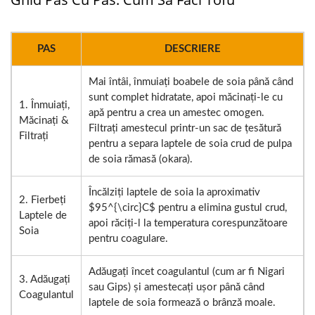
PAS
DESCRIERE
Mai întâi, înmuiați boabele de soia până când
sunt complet hidratate, apoi măcinați-le cu
1. Înmuiați,
apă pentru a crea un amestec omogen.
Măcinați &
Filtrați amestecul printr-un sac de țesătură
Filtrați
pentru a separa laptele de soia crud de pulpa
de soia rămasă (okara).
Încălziți laptele de soia la aproximativ
2. Fierbeți
$95^{\circ}C$ pentru a elimina gustul crud,
Laptele de
apoi răciți-l la temperatura corespunzătoare
Soia
pentru coagulare.
Adăugați încet coagulantul (cum ar fi Nigari
3. Adăugați
sau Gips) și amestecați ușor până când
Coagulantul
laptele de soia formează o brânză moale.