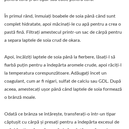
În primul rând, înmuiați boabele de soia până când sunt
complet hidratate, apoi măcinați-le cu apă pentru a crea o
pastă fină. Filtrați amestecul printr-un sac de cârpă pentru
a separa laptele de soia crud de okara.
Apoi, încălziți laptele de soia până la fierbere, lăsați-l să
fiarbă puțin pentru a îndepărta aromele crude, apoi răciți-l
la temperatura corespunzătoare. Adăugați încet un
coagulant, cum ar fi nigari, sulfat de calciu sau GDL. După
aceea, amestecați ușor până când laptele de soia formează
o brânză moale.
Odată ce brânza se întărește, transferați-o într-un tipar
căptușit cu cârpă și presați pentru a îndepărta excesul de