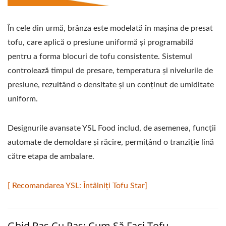
În cele din urmă, brânza este modelată în mașina de presat
tofu, care aplică o presiune uniformă și programabilă
pentru a forma blocuri de tofu consistente. Sistemul
controlează timpul de presare, temperatura și nivelurile de
presiune, rezultând o densitate și un conținut de umiditate
uniform.
Designurile avansate YSL Food includ, de asemenea, funcții
automate de demoldare și răcire, permițând o tranziție lină
către etapa de ambalare.
[ Recomandarea YSL: Întâlniți Tofu Star]
Ghid Pas Cu Pas: Cum Să Faci Tofu