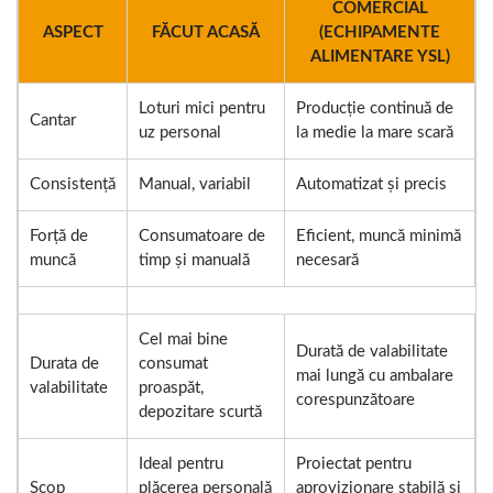
COMERCIAL
ASPECT
FĂCUT ACASĂ
(ECHIPAMENTE
ALIMENTARE YSL)
Loturi mici pentru
Producție continuă de
Cantar
uz personal
la medie la mare scară
Consistență
Manual, variabil
Automatizat și precis
Forță de
Consumatoare de
Eficient, muncă minimă
muncă
timp și manuală
necesară
Cel mai bine
Durată de valabilitate
Durata de
consumat
mai lungă cu ambalare
valabilitate
proaspăt,
corespunzătoare
depozitare scurtă
Ideal pentru
Proiectat pentru
Scop
plăcerea personală
aprovizionare stabilă și