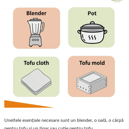
Uneltele esențiale necesare sunt un blender, o oală, o cârpă
pentru tofu și un tipar sau cutie pentru tofu.