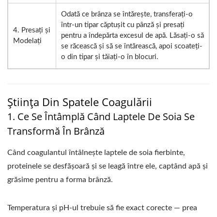
Odată ce brânza se întărește, transferați-o
într-un tipar căptușit cu pânză și presați
4. Presați și
pentru a îndepărta excesul de apă. Lăsați-o să
Modelați
se răcească și să se întărească, apoi scoateți-
o din tipar și tăiați-o în blocuri.
Știința Din Spatele Coagulării
1. Ce Se Întâmplă Când Laptele De Soia Se
Transformă În Brânză
Când coagulantul întâlnește laptele de soia fierbinte,
proteinele se desfășoară și se leagă între ele, captând apă și
grăsime pentru a forma brânză.
Temperatura și pH-ul trebuie să fie exact corecte — prea