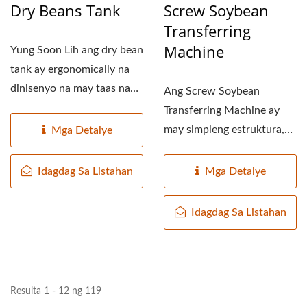
Dry Beans Tank
Screw Soybean
Transferring
Machine
Yung Soon Lih ang dry bean
tank ay ergonomically na
dinisenyo na may taas na
Ang Screw Soybean
humigit-kumulang...
Transferring Machine ay
may simpleng estruktura,
Mga Detalye
mababang gastos at
madaling...
Idagdag Sa Listahan
Mga Detalye
Idagdag Sa Listahan
Resulta 1 - 12 ng 119