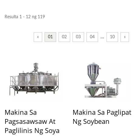
Resulta 1 - 12 ng 119
…
«
01
02
03
04
10
»
Makina Sa
Makina Sa Paglipat
Pagsasawsaw At
Ng Soybean
Paglilinis Ng Soya