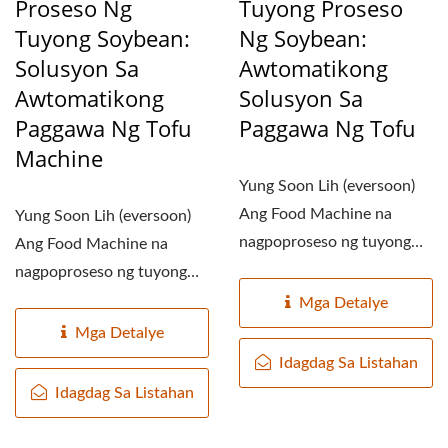
Proseso Ng
Tuyong Proseso
Tuyong Soybean:
Ng Soybean:
Solusyon Sa
Awtomatikong
Awtomatikong
Solusyon Sa
Paggawa Ng Tofu
Paggawa Ng Tofu
Machine
Yung Soon Lih (eversoon)
Ang Food Machine na
Yung Soon Lih (eversoon)
nagpoproseso ng tuyong
Ang Food Machine na
soybeans ay nag-aalok ng
nagpoproseso ng tuyong
makabagong...
soybeans ay nag-aalok ng
Mga Detalye
makabagong...
Mga Detalye
Idagdag Sa Listahan
Idagdag Sa Listahan