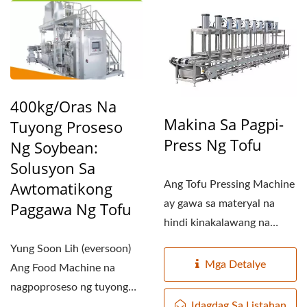
400kg/oras Na
Makina Sa Pagpi-
Tuyong Proseso
Press Ng Tofu
Ng Soybean:
Solusyon Sa
Awtomatikong
Ang Tofu Pressing Machine
ay gawa sa materyal na
Paggawa Ng Tofu
hindi kinakalawang na
asero, malinis, maganda...
Yung Soon Lih (eversoon)
Mga Detalye
Ang Food Machine na
nagpoproseso ng tuyong
Idagdag Sa Listahan
soybeans ay nag-aalok ng