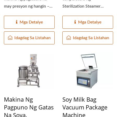
may presyon ng hangin –
Sterilization Steamer
ito ay angkop para sa
Machine ay maaaring i-pre-
pagsasara...
set....
Mga Detalye
Mga Detalye
Idagdag Sa Listahan
Idagdag Sa Listahan
Makina Ng
Soy Milk Bag
Pagpuno Ng Gatas
Vacuum Package
Na Soya.
Machine