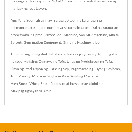
may mga sertipikasyon ng ISO at CE, na ibinenta sa 40 bansa na may
matibay na reputasyon.
Ang Yung Soon Lih ay may higit sa 30 taon ng karanasan sa
pagmamanupaktura ng makinarya sa pagkain at teknikal na karanasan,
propesyonal na produksyon: Tofu Machine, Soy Milk Machine, Alfalfa
Sprouts Germination Equipment, Grinding Machine, atbp.
Tingnan ang aming de-kalidad na makina sa paggawa ng tofu at gatas
ng soya
Madaling Gumawa ng Tofu
,
Linya ng Produksyon ng Tofu
,
Linya ng Produksyon ng Gatas ng Soy
,
Pagproseso ng Tuyong Soybean
,
Tofu Pressing Machine
,
Soybean Rice Grinding Machine
,
High Speed Wheat Sheet Processor
at huwag mag-atubiling
Makipag-ugnayan sa Amin
.