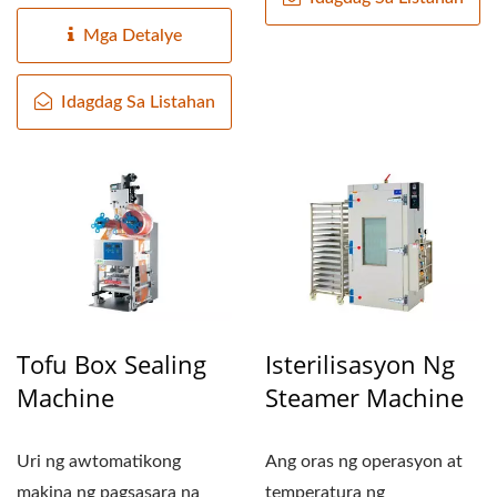
makabagong...
Mga Detalye
Idagdag Sa Listahan
Tofu Box Sealing
Isterilisasyon Ng
Machine
Steamer Machine
Uri ng awtomatikong
Ang oras ng operasyon at
makina ng pagsasara na
temperatura ng