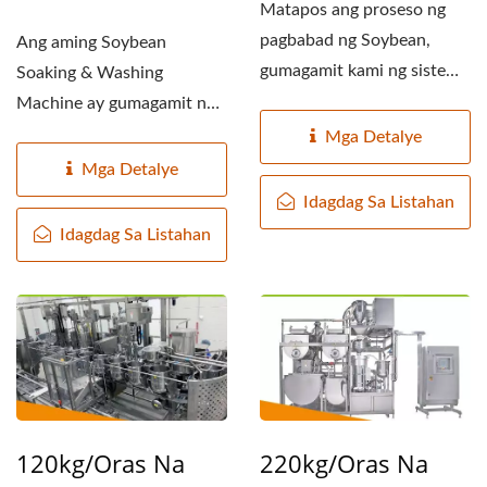
Matapos ang proseso ng
pagbabad ng Soybean,
Ang aming Soybean
gumagamit kami ng sistema
Soaking & Washing
ng vacuuming
Machine ay gumagamit ng
transferring...
compressed air na ipinasok
Mga Detalye
sa tubig...
Mga Detalye
Idagdag Sa Listahan
Idagdag Sa Listahan
120kg/oras Na
220kg/oras Na