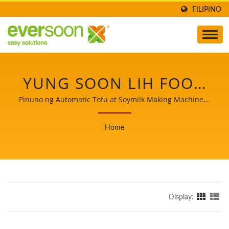
FILIPINO
YUNG SOON LIH FOOD
MACHINE CO., LTD.
Pinuno ng Automatic Tofu at Soymilk Making Machinery
na may Mataas na Prayoridad sa Kaligtasan ng Pagkain.
Home
Display: