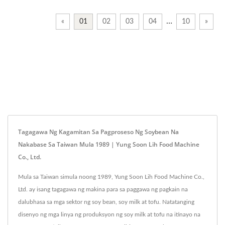
…
«
01
02
03
04
10
»
Tagagawa Ng Kagamitan Sa Pagproseso Ng Soybean Na
Nakabase Sa Taiwan Mula 1989 | Yung Soon Lih Food Machine
Co., Ltd.
Mula sa Taiwan simula noong 1989, Yung Soon Lih Food Machine Co.,
Ltd. ay isang tagagawa ng makina para sa paggawa ng pagkain na
dalubhasa sa mga sektor ng soy bean, soy milk at tofu. Natatanging
disenyo ng mga linya ng produksyon ng soy milk at tofu na itinayo na