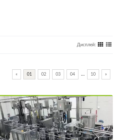
Дисплей:
…
«
01
02
03
04
10
»