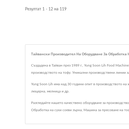
Резултат 1 - 12 на 119
Тайвански Производител На Оборудване За Обработка На С
Създадена в Тайван през 1989 г., Yung Soon Lih Food Machin
производството на тофу. Уникални производствени линии за 
Yung Soon Lih има над 30 години опит в производството на
люцерна, мелница и др.
Разгледайте нашето качествено оборудване за производство
Обработка на сухи соеви зърна
,
Машина за пресоване на то