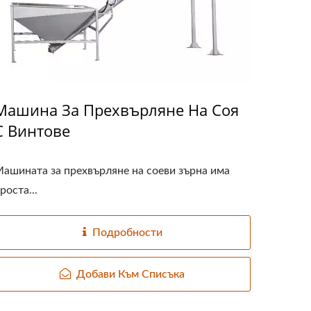
Машина За Прехвърляне На Соя
С Винтове
ашината за прехвърляне на соеви зърна има
роста...
Подробности
Добави Към Списъка