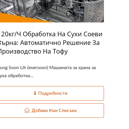
120кг/ч Обработка На Сухи Соеви
Зърна: Автоматично Решение За
Производство На Тофу
ung Soon Lih (eversoon) Машината за храна за
уха обработка...
Подробности
Добави Към Списъка