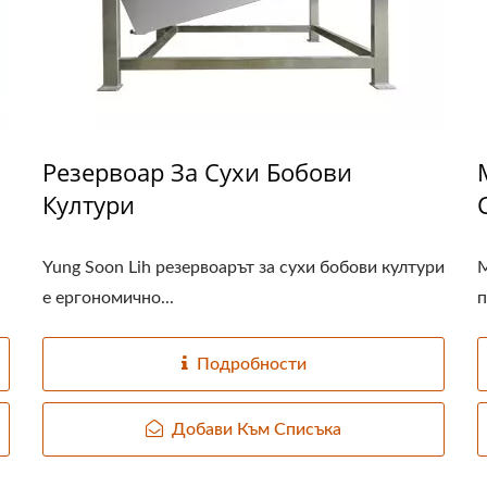
Резервоар За Сухи Бобови
Култури
а
Yung Soon Lih резервоарът за сухи бобови култури
М
е ергономично...
п
Подробности
Добави Към Списъка