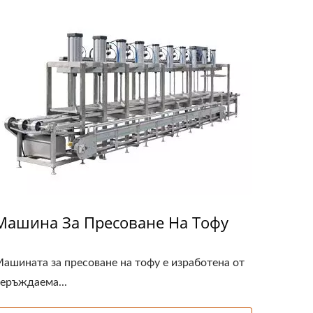
Машина За Пресоване На Тофу
ашината за пресоване на тофу е изработена от
еръждаема...