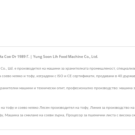
оя От 1989 Г. | Yung Soon Lih Food Machine Co., Ltd.
e Co., Ltd. е производител на машини за хранителната промишленост, специализ
соево мляко и тофу, изградени с ISO и CE сертификати, продавани в 40 държав
 хранителни машини и технически опит, професионално производство: машина за
 на тофу и соево мляко
Лесен производител на тофу
,
Линия за производство на
фу
,
Машина за смилане на соеви зърна
,
Процесор за пшенични листа с висока с