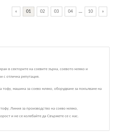
…
«
01
02
03
04
10
»
иран в секторите на соевите зърна, соевото мляко и
и с отлична репутация.
 тофу, машина за соево мляко, оборудване за покълване на
 тофу
,
Линия за производство на соево мляко
,
корост
и не се колебайте да
Свържете се с нас
.