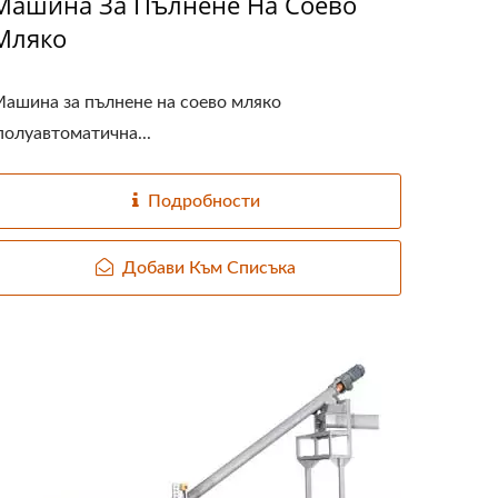
Машина За Пълнене На Соево
Мляко
ашина за пълнене на соево мляко
полуавтоматична...
Подробности
Добави Към Списъка