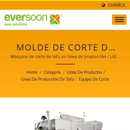
ESPAÑOL
MOLDE DE CORTE DE
TOFU, MÁQUINA DE
Máquina de corte de tofu en línea de producción / Líder
de la maquinaria automática para la fabricación de tofu
CORTE DE ALIMENTOS,
y leche de soya con máxima prioridad en la seguridad
Home
/
Categoría
/
Línea De Productos
/
alimentaria.
MÁQUINA AUTOMÁTICA
Línea De Producción De Tofu
/
Equipo De Corte
DE CORTE DE TOFU,
MÁQUINA AUTOMÁTICA
DE CORTE EN CUBOS
DE TOFU, MÁQUINA DE