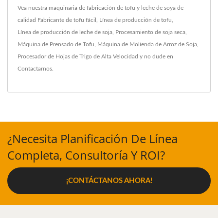
Vea nuestra maquinaria de fabricación de tofu y leche de soya de
calidad
Fabricante de tofu fácil
,
Línea de producción de tofu
,
Línea de producción de leche de soja
,
Procesamiento de soja seca
,
Máquina de Prensado de Tofu
,
Máquina de Molienda de Arroz de Soja
,
Procesador de Hojas de Trigo de Alta Velocidad
y no dude en
Contactarnos
.
¿Necesita Planificación De Línea
Completa, Consultoría Y ROI?
¡CONTÁCTANOS AHORA!