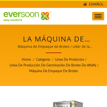
ESPAÑOL
LA MÁQUINA DE
EMPAQUE DE BROTES
Máquina de Empaque de Brotes / Líder de la
maquinaria automática para la fabricación de tofu y
ES UNA DE LAS
leche de soya con máxima prioridad en la seguridad
Home
/
Categoría
/
Línea De Productos
/
alimentaria.
MÁQUINAS EN LA
Línea De Producción De Germinación De Brotes De Alfalfa
/
Máquina De Empaque De Brotes
LÍNEA DE PRODUCCIÓN
DE BROTES DE
ALFALFA. / LÍDER DE LA
MAQUINARIA