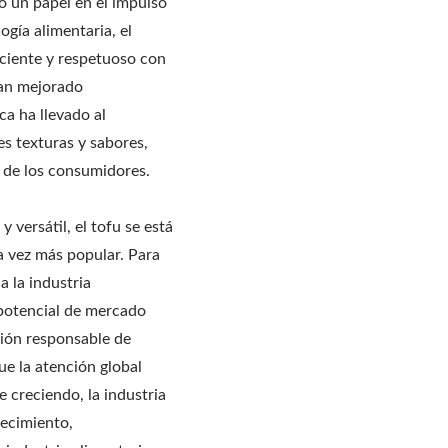
 un papel en el impulso
ogía alimentaria, el
iciente y respetuoso con
han mejorado
ca ha llevado al
es texturas y sabores,
a de los consumidores.
versátil, el tofu se está
a vez más popular. Para
 la industria
n potencial de mercado
ción responsable de
ue la atención global
 creciendo, la industria
recimiento,