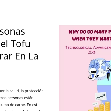
a de producción de tofu, precio de la línea de producción de 
FOOD MACHINE CO., LTD
, maquinaria y equipo de tofu vegetal / eversoon, una marca
u. Siendo un guardián de la seguridad alimentaria, comparti
uestros clientes de todo el mundo. Permítanos ser su socio 
rsonas
crecimiento y éxito de su negocio.
Del Tofu
rar En La
por la salud, la protección
 más personas están
sumo de carne. En este