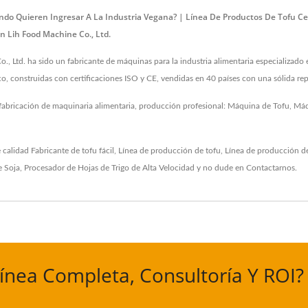
ndo Quieren Ingresar A La Industria Vegana? | Línea De Productos De Tofu Ce
 Lih Food Machine Co., Ltd.
td. ha sido un fabricante de máquinas para la industria alimentaria especializado en 
co, construidas con certificaciones ISO y CE, vendidas en 40 países con una sólida re
 fabricación de maquinaria alimentaria, producción profesional: Máquina de Tofu, M
e calidad
Fabricante de tofu fácil
,
Línea de producción de tofu
,
Línea de producción de
e Soja
,
Procesador de Hojas de Trigo de Alta Velocidad
y no dude en
Contactarnos
.
Línea Completa, Consultoría Y ROI?