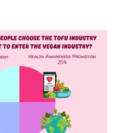
tofu, fabricante de tofu, máquina de carne
.
 de Yung Soon Lih Food Machine Co., Ltd., es
mos nuestra tecnología central y experiencia
importante y poderoso para ser testigos del