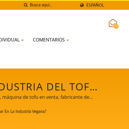
ESPAÑOL
0
DIVIDUAL
COMENTARIOS
DUSTRIA DEL TOFU
TRIA VEGANA? /
, máquina de tofu en venta, fabricante de
quinas y equipos de tofu, fabricante de tofu,
E PROCESAMIENTO
ar En La Industria Vegana?
 de la máquina para hacer tofu, fabricantes
fabricación de tofu, equipo de producción de
| YUNG SOON LIH