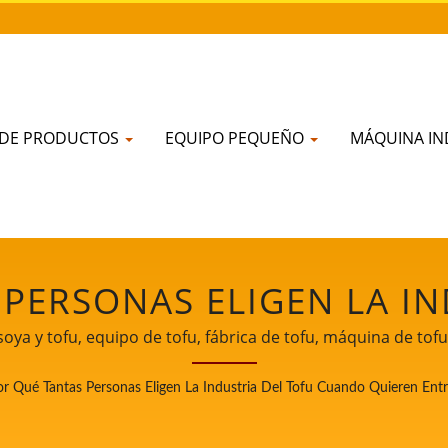
 DE PRODUCTOS
EQUIPO PEQUEÑO
MÁQUINA IN
 PERSONAS ELIGEN LA IN
N ENTRAR EN LA INDUS
ya y tofu, equipo de tofu, fábrica de tofu, máquina de tofu
tofu, precio de la máquina de tofu, maquinaria de tofu, Má
ESIONAL DE EQUIPOS D
or Qué Tantas Personas Eligen La Industria Del Tofu Cuando Quieren Entr
u, equipos para hacer tofu, máquina para hacer tofu, precio
bricación de tofu, Fábrica de fabricación de tofu, planta de 
E 32 AÑOS EN TAIWÁN 