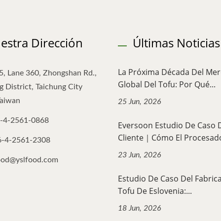
estra Dirección
Últimas Noticias
La Próxima Década Del Me
5, Lane 360, Zhongshan Rd.,
Global Del Tofu: Por Qué...
 District, Taichung City
Taiwan
25 Jun, 2026
-4-2561-0868
Eversoon Estudio De Caso 
Cliente｜Cómo El Procesado
6-4-2561-2308
23 Jun, 2026
ood@yslfood.com
Estudio De Caso Del Fabric
Tofu De Eslovenia:...
18 Jun, 2026