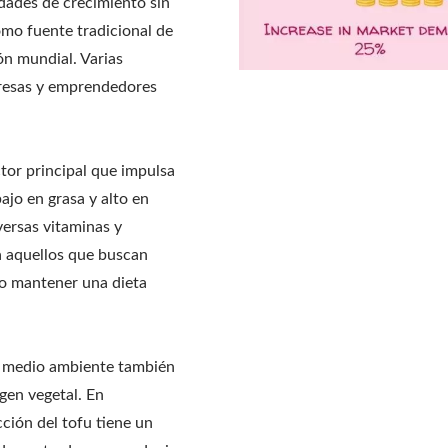
idades de crecimiento sin
omo fuente tradicional de
ón mundial. Varias
resas y emprendedores
ctor principal que impulsa
bajo en grasa y alto en
versas vitaminas y
a aquellos que buscan
 o mantener una dieta
el medio ambiente también
gen vegetal. En
ción del tofu tiene un