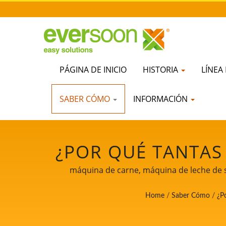
PÁGINA DE INICIO
HISTORIA
LÍNEA
SABER CÓMO
INFORMACIÓN
¿POR QUÉ TANTAS
CUANDO QUIERE
máquina de carne, máquina de leche de so
máquinas de tofu, fabricante de máquinas de 
PROVEEDOR PROF
Home
/
Saber Cómo
/
¿P
máquina para hacer tofu, producción de tof
de tofu, fabricación de tofu, equipos de fa
DE SOJA DURANT