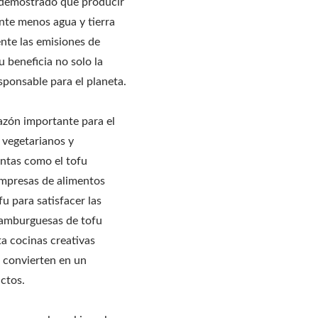
 demostrado que producir
ente menos agua y tierra
nte las emisiones de
u beneficia no solo la
sponsable para el planeta.
azón importante para el
 vegetarianos y
antas como el tofu
mpresas de alimentos
u para satisfacer las
hamburguesas de tofu
ta cocinas creativas
o convierten en un
uctos.