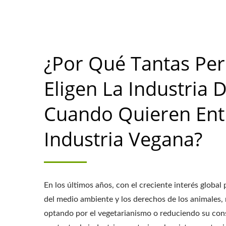
tofu, fábrica de producción de tofu, líne
vegana, línea de producción de carne vegana
un líder en máquinas de leche de soja y tof
profesional en la producción de tofu con n
¿Por Qué Tantas Pe
Eligen La Industria 
Cuando Quieren Ent
Industria Vegana?
En los últimos años, con el creciente interés global 
del medio ambiente y los derechos de los animales,
optando por el vegetarianismo o reduciendo su con