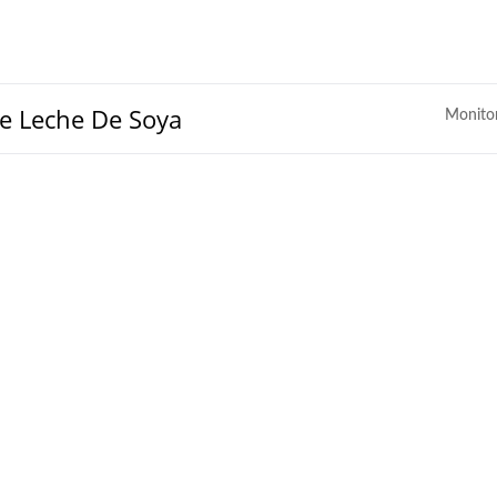
e Leche De Soya
Monito
eña Planta De Tofu-Tofu
Línea De Producción De
Legend
Automática De 220 K
Frijoles Secos