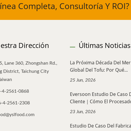
Línea Completa, Consultoría Y ROI?
estra Dirección
Últimas Noticias
La Próxima Década Del Me
5, Lane 360, Zhongshan Rd.,
Global Del Tofu: Por Qué...
 District, Taichung City
Taiwan
25 Jun, 2026
-4-2561-0868
Eversoon Estudio De Caso 
Cliente｜Cómo El Procesado
6-4-2561-2308
23 Jun, 2026
ood@yslfood.com
Estudio De Caso Del Fabric