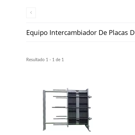
Equipo Intercambiador De Placas D
Resultado 1 - 1 de 1
Línea De Producción De Tofu
Pequ
Automática De 220 Kg De
Frijoles Secos