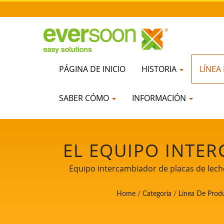
PÁGINA DE INICIO
HISTORIA
LÍNEA
SABER CÓMO
INFORMACIÓN
EL EQUIPO INTER
ES UNA DE LAS M
Equipo intercambiador de placas de leche
TOFU SEDOSO
Home
/
Categoría
/
Línea De Prod
AUTOMÁTICA PA