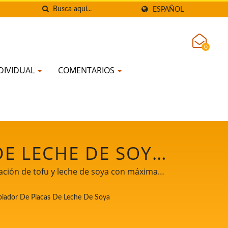
ESPAÑOL
0
DIVIDUAL
COMENTARIOS
DE LECHE DE SOYA
E PRODUCCIÓN DE
cación de tofu y leche de soya con máxima
A MAQUINARIA
biador De Placas De Leche De Soya
OFU Y LECHE DE