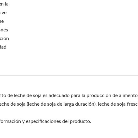
en la
uave
he
ones
cción
dad
nto de leche de soja es adecuado para la producción de alimento
che de soja (leche de soja de larga duración), leche de soja fresc
nformación y especificaciones del producto.