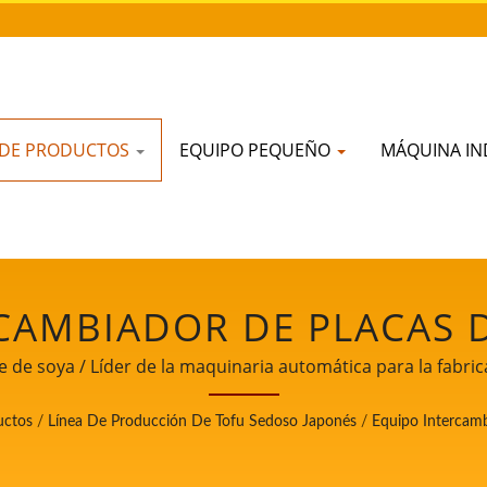
 DE PRODUCTOS
EQUIPO PEQUEÑO
MÁQUINA IN
CAMBIADOR DE PLACAS 
ÁQUINAS EN LA LÍNEA D
 de soya / Líder de la maquinaria automática para la fabri
prioridad en la seguridad alimentaria.
 JAPONÉS. / LÍDER DE L
uctos
/
Línea De Producción De Tofu Sedoso Japonés
/
Equipo Intercam
RA LA FABRICACIÓN DE T