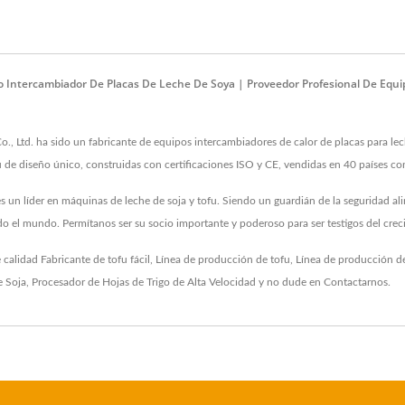
o Intercambiador De Placas De Leche De Soya | Proveedor Profesional De Eq
td. ha sido un fabricante de equipos intercambiadores de calor de placas para leche 
 de diseño único, construidas con certificaciones ISO y CE, vendidas en 40 países co
 un líder en máquinas de leche de soja y tofu. Siendo un guardián de la seguridad ali
do el mundo. Permítanos ser su socio importante y poderoso para ser testigos del crec
e calidad
Fabricante de tofu fácil
,
Línea de producción de tofu
,
Línea de producción de
e Soja
,
Procesador de Hojas de Trigo de Alta Velocidad
y no dude en
Contactarnos
.