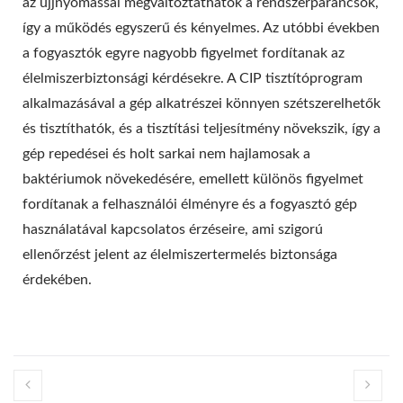
az ujjnyomással megváltoztathatók a rendszerparancsok,
így a működés egyszerű és kényelmes. Az utóbbi években
a fogyasztók egyre nagyobb figyelmet fordítanak az
élelmiszerbiztonsági kérdésekre. A CIP tisztítóprogram
alkalmazásával a gép alkatrészei könnyen szétszerelhetők
és tisztíthatók, és a tisztítási teljesítmény növekszik, így a
gép repedései és holt sarkai nem hajlamosak a
baktériumok növekedésére, emellett különös figyelmet
fordítanak a felhasználói élményre és a fogyasztó gép
használatával kapcsolatos érzéseire, ami szigorú
ellenőrzést jelent az élelmiszertermelés biztonsága
érdekében.