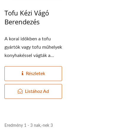
Tofu Kézi Vágó
Berendezés
A korai időkben a tofu
gyártók vagy tofu műhelyek
konyhakéssel vágták a
tofut, ami nemcsak...
Részletek
Listához Ad
Eredmény 1 - 3 nak,-nek 3