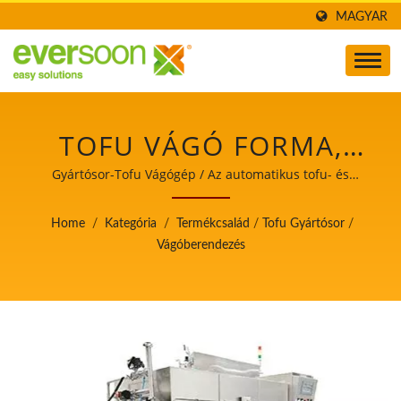
MAGYAR
TOFU VÁGÓ FORMA,
ÉLELMISZER VÁGÓ GÉP,
Gyártósor-Tofu Vágógép / Az automatikus tofu- és
szójatejgyártó gépek vezetője, aki a
AUTOMATIKUS TOFU
élelmiszerbiztonságot helyezi előtérbe.
Home
/
Kategória
/
Termékcsalád
/
Tofu Gyártósor
/
VÁGÓ GÉP,
Vágóberendezés
AUTOMATIKUS TOFU
KOCKÁZÓ GÉP, TOFU
KOCKÁZÓ GÉP,
ÉLELMISZERIPARI