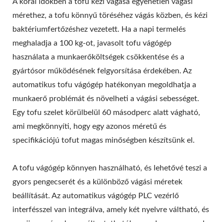
A korai időkben a tofu kézi vágása egyenetlen vágási
mérethez, a tofu könnyű töréséhez vágás közben, és kézi
baktériumfertőzéshez vezetett. Ha a napi termelés
meghaladja a 100 kg-ot, javasolt tofu vágógép
használata a munkaerőköltségek csökkentése és a
gyártósor működésének felgyorsítása érdekében. Az
automatikus tofu vágógép hatékonyan megoldhatja a
munkaerő problémát és növelheti a vágási sebességet.
Egy tofu szelet körülbelül 60 másodperc alatt vágható,
ami megkönnyíti, hogy egy azonos méretű és
specifikációjú tofut magas minőségben készítsünk el.
A tofu vágógép könnyen használható, és lehetővé teszi a
gyors pengecserét és a különböző vágási méretek
beállítását. Az automatikus vágógép PLC vezérlő
interfésszel van integrálva, amely két nyelvre váltható, és