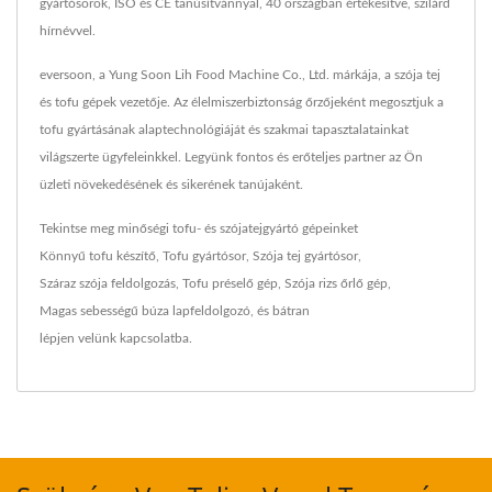
gyártósorok, ISO és CE tanúsítvánnyal, 40 országban értékesítve, szilárd
hírnévvel.
eversoon, a Yung Soon Lih Food Machine Co., Ltd. márkája, a szója tej
és tofu gépek vezetője. Az élelmiszerbiztonság őrzőjeként megosztjuk a
tofu gyártásának alaptechnológiáját és szakmai tapasztalatainkat
világszerte ügyfeleinkkel. Legyünk fontos és erőteljes partner az Ön
üzleti növekedésének és sikerének tanújaként.
Tekintse meg minőségi tofu- és szójatejgyártó gépeinket
Könnyű tofu készítő
,
Tofu gyártósor
,
Szója tej gyártósor
,
Száraz szója feldolgozás
,
Tofu préselő gép
,
Szója rizs őrlő gép
,
Magas sebességű búza lapfeldolgozó
, és bátran
lépjen velünk kapcsolatba
.