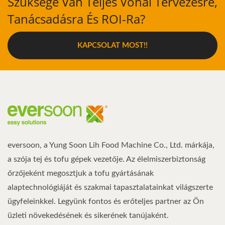
Szüksége Van Teljes Vonal Tervezésre,
Tanácsadásra És ROI-Ra?
KAPCSOLAT MOST!!
eversoon, a Yung Soon Lih Food Machine Co., Ltd. márkája,
a szója tej és tofu gépek vezetője. Az élelmiszerbiztonság
őrzőjeként megosztjuk a tofu gyártásának
alaptechnológiáját és szakmai tapasztalatainkat világszerte
ügyfeleinkkel. Legyünk fontos és erőteljes partner az Ön
üzleti növekedésének és sikerének tanújaként.