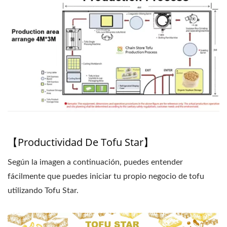
MÁQUINA DE TOFU
COMERCIAL / LÍDER DE
LA MAQUINARIA
AUTOMÁTICA PARA LA
FABRICACIÓN DE TOFU
Y LECHE DE SOYA CON
MÁXIMA PRIORIDAD EN
LA SEGURIDAD
【Productividad De Tofu Star】
ALIMENTARIA.
Según la imagen a continuación, puedes entender
fácilmente que puedes iniciar tu propio negocio de tofu
utilizando Tofu Star.