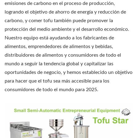
DE MÁQUINA PARA
emisiones de carbono en el proceso de producción,
logrando el objetivo de ahorro de energía y reducción de
HACER TOFU,
carbono, y comer tofu también puede promover la
FABRICANTES DE TOFU,
protección del medio ambiente y el desarrollo económico.
Nuestro equipo está ayudando a los fabricantes de
FABRICACIÓN DE TOFU,
alimentos, emprendedores de alimentos y bebidas,
EQUIPO DE
distribuidores de alimentos y consumidores de todo el
FABRICACIÓN DE TOFU,
mundo a seguir la tendencia global y capitalizar las
oportunidades de negocio, y hemos establecido un objetivo
PLANTA DE
para hacer que el tofu sea más accesible para los
FABRICACIÓN DE TOFU,
consumidores de todo el mundo para 2025.
EQUIPO DE
PRODUCCIÓN DE TOFU,
LÍNEA DE PRODUCCIÓN