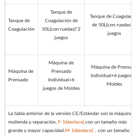
Tanque de
Tanque de Coagulaci
Tanque de
Coagulación de
de 50L(con ruedas)*
Coagulación
50L(con ruedas)*2
juegos
juegos
Máquina de
Máquina de Prensad
Máquina de
Prensado
Individual+6 juegos d
Prensado
Individual+6
Moldes
juegos de Moldes
La tabla anterior de la versión CE/Estándar son la máquina 
molienda y separación,
F-16(enlace),
con un tamaño más
grande y mayor capacidad.
M-16(enlace)，
con un tamaño m