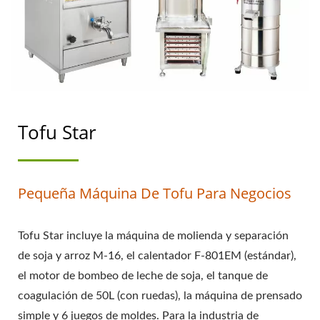
MÁQUINA DE CARNE DE
SOJA, MÁQUINA PARA
HACER LECHE DE SOJA
Y TOFU, EQUIPO DE
Tofu Star
TOFU, MÁQUINA DE
TOFU, MÁQUINA DE
TOFU EN VENTA,
Pequeña Máquina De Tofu Para Negocios
FABRICANTE DE
Tofu Star incluye la máquina de molienda y separación
MÁQUINAS DE TOFU,
de soja y arroz M-16, el calentador F-801EM (estándar),
FABRICANTE DE
el motor de bombeo de leche de soja, el tanque de
coagulación de 50L (con ruedas), la máquina de prensado
MÁQUINAS DE TOFU,
simple y 6 juegos de moldes. Para la industria de