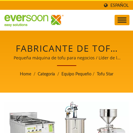
ESPAÑOL
FABRICANTE DE TOFU
FÁCIL, MÁQUINA DE
Pequeña máquina de tofu para negocios / Líder de la
maquinaria automática para la fabricación de tofu y
TOFU FRITO,
leche de soya con máxima prioridad en la seguridad
Home
/
Categoría
/
Equipo Pequeño
/
Tofu Star
alimentaria.
FABRICACIÓN
INDUSTRIAL DE TOFU,
MÁQUINA DE TOFU
PEQUEÑA, EQUIPO DE
ALIMENTOS DE SOJA,