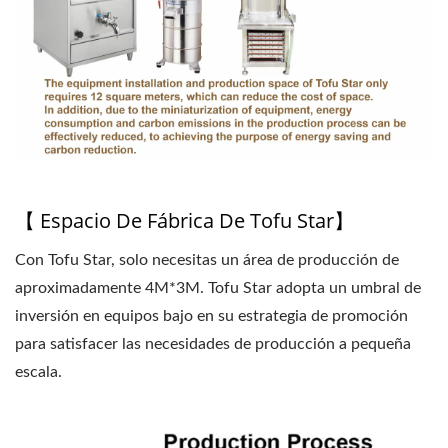
DE TOFU, PRECIO DE
LÍNEA DE PRODUCCIÓN
DE TOFU, FABRICANTE
DE TOFU, MÁQUINA
AUTOMÁTICA DE TOFU,
MÁQUINA DE CARNE
【 Espacio De Fábrica De Tofu Star】
VEGANA, LÍNEA DE
Con Tofu Star, solo necesitas un área de producción de
PRODUCCIÓN DE
aproximadamente 4M*3M. Tofu Star adopta un umbral de
inversión en equipos bajo en su estrategia de promoción
CARNE VEGANA,
para satisfacer las necesidades de producción a pequeña
MAQUINARIA Y EQUIPO
escala.
DE TOFU VEGETAL,