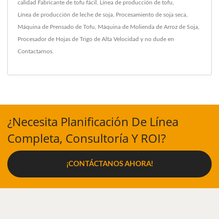
calidad
Fabricante de tofu fácil
,
Línea de producción de tofu
,
Línea de producción de leche de soja
,
Procesamiento de soja seca
,
Máquina de Prensado de Tofu
,
Máquina de Molienda de Arroz de Soja
,
Procesador de Hojas de Trigo de Alta Velocidad
y no dude en
Contactarnos
.
¿Necesita Planificación De Línea
Completa, Consultoría Y ROI?
¡CONTÁCTANOS AHORA!