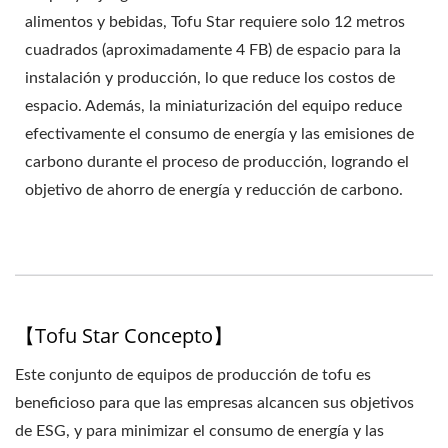
PRECIO DE LA
alimentos y bebidas, Tofu Star requiere solo 12 metros
cuadrados (aproximadamente 4 FB) de espacio para la
MÁQUINA DE TOFU,
instalación y producción, lo que reduce los costos de
MAQUINARIA DE TOFU,
espacio. Además, la miniaturización del equipo reduce
MAQUINARIA Y EQUIPO
efectivamente el consumo de energía y las emisiones de
carbono durante el proceso de producción, logrando el
DE TOFU, FABRICANTE
objetivo de ahorro de energía y reducción de carbono.
DE TOFU, MÁQUINA
PARA HACER TOFU,
FABRICACIÓN DE TOFU,
【Tofu Star Concepto】
EQUIPO PARA HACER
TOFU, MÁQUINA PARA
Este conjunto de equipos de producción de tofu es
beneficioso para que las empresas alcancen sus objetivos
HACER TOFU, PRECIO
de ESG, y para minimizar el consumo de energía y las