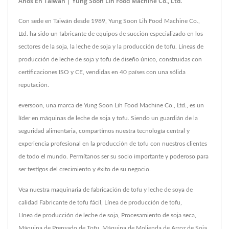
Años En Taiwán | Yung Soon Lih Food Machine Co., Ltd.
Con sede en Taiwán desde 1989, Yung Soon Lih Food Machine Co.,
Ltd. ha sido un fabricante de equipos de succión especializado en los
sectores de la soja, la leche de soja y la producción de tofu. Líneas de
producción de leche de soja y tofu de diseño único, construidas con
certificaciones ISO y CE, vendidas en 40 países con una sólida
reputación.
eversoon, una marca de Yung Soon Lih Food Machine Co., Ltd., es un
líder en máquinas de leche de soja y tofu. Siendo un guardián de la
seguridad alimentaria, compartimos nuestra tecnología central y
experiencia profesional en la producción de tofu con nuestros clientes
de todo el mundo. Permítanos ser su socio importante y poderoso para
ser testigos del crecimiento y éxito de su negocio.
Vea nuestra maquinaria de fabricación de tofu y leche de soya de
calidad
Fabricante de tofu fácil
,
Línea de producción de tofu
,
Línea de producción de leche de soja
,
Procesamiento de soja seca
,
Máquina de Prensado de Tofu
,
Máquina de Molienda de Arroz de Soja
,