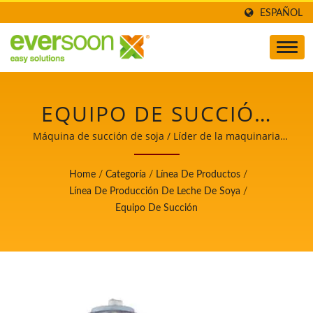
ESPAÑOL
EQUIPO DE SUCCIÓN
DE SOJA / LÍDER DE LA
Máquina de succión de soja / Líder de la maquinaria
automática para la fabricación de tofu y leche de soya
MAQUINARIA
con máxima prioridad en la seguridad alimentaria.
Home
/
Categoría
/
Línea De Productos
/
AUTOMÁTICA PARA LA
Línea De Producción De Leche De Soya
/
Equipo De Succión
FABRICACIÓN DE TOFU
Y LECHE DE SOYA CON
MÁXIMA PRIORIDAD EN
LA SEGURIDAD