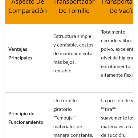
Aspecto De
Transportador
Transportad
Comparación
De Tornillo
De Vacío
Totalmente
Estructura simple
cerrado y libre d
y confiable, costos
Ventajas
polvo, excelente
de mantenimiento
Principales
nivel de higiene,
más bajos,
enrutamiento
rentable.
altamente flexibl
Un tornillo
La presión de vac
giratorio
""tira""
Principio de
""empuja""
suavemente los
Funcionamiento
materiales de
materiales a trav
manera constante.
de succión.