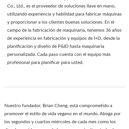
hacer leche de soya y tofu, maquinaria y equipo de
Co., Ltd., es el proveedor de soluciones llave en mano,
bebida de leche de soya, Máquina de Cocción de Leche
utilizando experiencia y habilidad para fabricar máquinas
de Soya, fábrica de leche de soya, máquina de leche de
y proporcionar a los clientes buenas soluciones. En el
soya, máquina de leche de soya comercial, máquina de
campo de la fabricación de maquinaria, tenemos 36 años
leche de soya fabricada en Taiwán, maquinaria de leche
de experiencia en fabricación y equipos de I+D, desde la
de soya, maquinaria y equipo de leche de soya,
planificación y diseño de P&ID hasta maquinaria
fabricante de leche de soya, máquina para hacer leche
de soya, fabricantes de leche de soya, producción de
personalizada. Cada paso cuenta con el equipo más
leche de soya, equipo de producción de leche de soya,
profesional para planificar para usted.
fábrica de producción de leche de soya, Línea de
producción de leche de soya, precio de máquina para
hacer leche de soya, máquina de procesamiento de
soja, fábrica de leche de soya, máquina de leche de
soya / eversoon, una marca de Yung Soon Lih Food
Machine Co., Ltd., es un líder en máquinas de leche de
Nuestro fundador, Brian Cheng, está comprometido a
soja y tofu. Siendo un guardián de la seguridad
promover el estilo de vida vegano en el mundo. Aboga por
alimentaria, compartimos nuestra tecnología central y
los segundos y cuartos miércoles de cada mes como los
experiencia profesional en la producción de tofu con