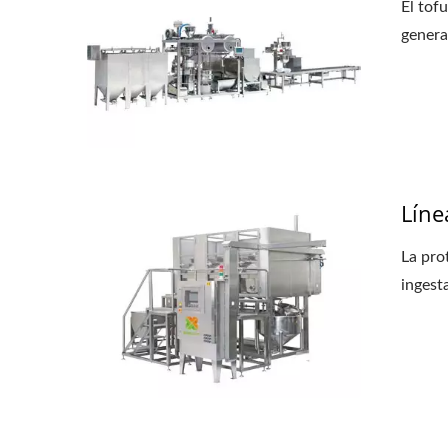
El tof
general
Líne
La pro
ingesta