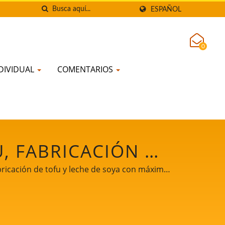
ESPAÑOL
0
DIVIDUAL
COMENTARIOS
, FABRICACIÓN DE
FU, MANUFACTURA
bricación de tofu y leche de soya con máxima
TOFU, PROCESO DE
OFU, PROCESO DE