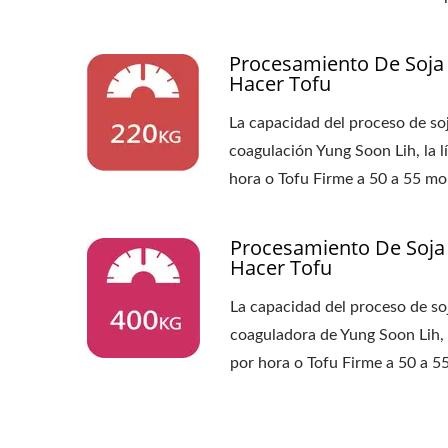
DE TOFU, PRECI
Procesamiento De Soja
FABRICANTE DE T
Hacer Tofu
PRODUCCIÓN DE 
La capacidad del proceso de so
coagulación Yung Soon Lih, la 
TOFU VEGETA
hora o Tofu Firme a 50 a 55 mo
MAQUINARIA AUTO
Procesamiento De Soja
LECHE DE SOYA 
Hacer Tofu
La capacidad del proceso de so
coaguladora de Yung Soon Lih, 
por hora o Tofu Firme a 50 a 5