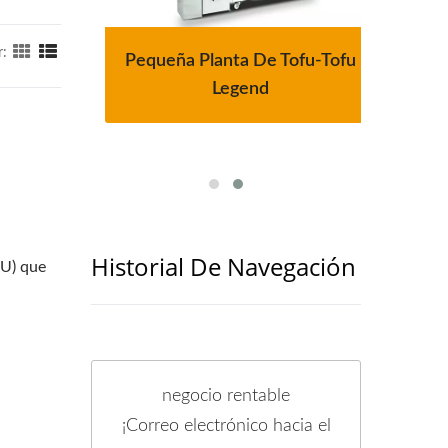
r:
 Tofu
Pequeña Planta De Tofu-Tofu
Líne
g De
Legend
Au
Historial De Navegación
NU) que
negocio rentable
¡Correo electrónico hacia el