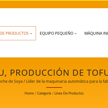
 DE PRODUCTOS
EQUIPO PEQUEÑO
MÁQUINA IN
, PRODUCCIÓN DE TOFU
DE FABRICACIÓN DE TO
che de Soya / Líder de la maquinaria automática para la fa
prioridad en la seguridad alimentaria.
O DE MANUFACTURA DE 
Home
/
Categoría
/
Línea De Productos
E PROCESAMIENTO DE T