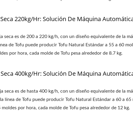
O DE LA LÍNEA DE PROD
 Seca 220kg/Hr: Solución De Máquina Automátic
OFU, MÁQUINA DE CARNE 
CARNE VEGANA, MAQUINA
ja seca es de 200 a 220 kg/h, con un diseño equivalente de la m
línea de Tofu puede producir Tofu Natural Estándar a 55 a 60 mo
L, MÁQUINA DE COMIDA /
ldes por hora, cada molde de Tofu pesa alrededor de 8.7 kg.
MÁTICA PARA LA FABRI
 Seca 400kg/Hr: Solución De Máquina Automátic
CON MÁXIMA PRIORIDAD 
ALIMENTARIA.
ja seca es de hasta 400 kg/h, con un diseño equivalente de la m
la línea de Tofu puede producir Tofu Natural Estándar a 60 a 65
5 moldes por hora, cada molde de Tofu pesa alrededor de 12 kg.