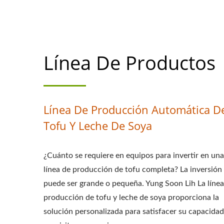
PROCESAMIE
DIAGRAMA DE FLU
Línea De Productos
PRODUCCIÓN DE 
MÁQUINA AUTOM
PARA HACER 
Línea De Producción Automática D
FABRICANTE DE
Tofu Y Leche De Soya
FABRICACIÓN IN
¿Cuánto se requiere en equipos para invertir en una
DE SOYA, SOY MÁ
línea de producción de tofu completa? La inversión
puede ser grande o pequeña. Yung Soon Lih La línea
LECHE Y TOFU, EQ
producción de tofu y leche de soya proporciona la
DE TOFU, MÁQU
solución personalizada para satisfacer su capacidad