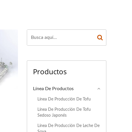
ÓN DE TOFU,
TOFU, PROCESO DE
UCCIÓN DE TOFU,
INA AUTOMÁTICA
IAL DE TOFU,
Productos
DE TOFU FRITO,
PO DE ALIMENTOS
Línea De Productos
MÁQUINA DE HACER
Línea De Producción De Tofu
Línea De Producción De Tofu
 DE TOFU, MÁQUINA
Sedoso Japonés
 FABRICANTE DE
Línea De Producción De Leche De
Soya