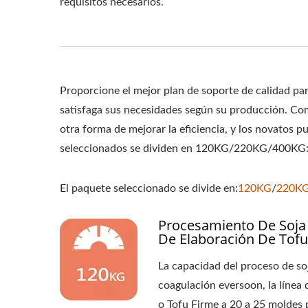
requisitos necesarios.
MÁQUINAS DE TO
PRECIO DE LA 
MÁQUINAS Y E
Proporcione el mejor plan de soporte de calidad par
MÁQUINA PAR
satisfaga sus necesidades según su producción. Co
otra forma de mejorar la eficiencia, y los novatos 
EQUIPOS PARA H
seleccionados se dividen en 120KG/220KG/400KG
PRECIO DE LA MÁ
El paquete seleccionado se divide en:
120KG
/
220K
TOFU, FABRICACI
Procesamiento De Soja
TOFU, FÁBRIC
De Elaboración De Tofu
FABRICACIÓN DE
La capacidad del proceso de so
coagulación eversoon, la línea
FÁBRICA DE PRO
o Tofu Firme a 20 a 25 moldes 