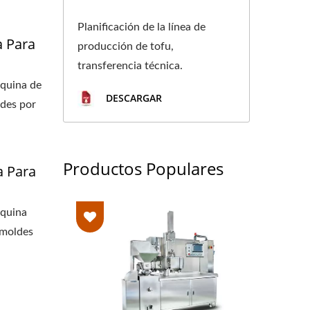
UCCIÓN DE TOFU,
Planificación de la línea de
a Para
VEGANA, LÍNEA DE
producción de tofu,
transferencia técnica.
RIA Y EQUIPO DE
áquina de
DESCARGAR
ldes por
 LÍDER DE LA
CACIÓN DE TOFU Y
Productos Populares
a Para
EN LA SEGURIDAD
áquina
 moldes