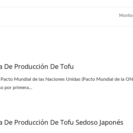
Monito
eña Planta De Tofu-Tofu
Línea De Producción De
Legend
Automática De 220 K
Frijoles Secos
a De Producción De Tofu
 Pacto Mundial de las Naciones Unidas (Pacto Mundial de la O
o por primera...
a De Producción De Tofu Sedoso Japonés