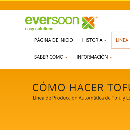
PÁGINA DE INICIO
HISTORIA
LÍNEA
SABER CÓMO
INFORMACIÓN
CÓMO HACER TOFU
TOFU, PROCESO 
Línea de Producción Automática de Tofu y Le
DE TOFU, PROCES
TOFU, MÉTODO D