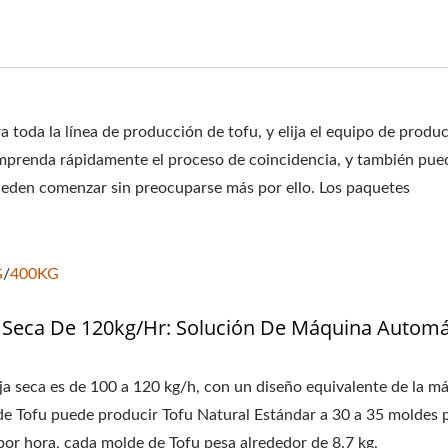
FU, FABRICANTE DE MÁ
MÁQUINA DE TOFU, MAQUI
QUIPOS DE TOFU, FABRIC
a toda la línea de producción de tofu, y elija el equipo de produ
A HACER TOFU, PRODUCC
mprenda rápidamente el proceso de coincidencia, y también pued
pueden comenzar sin preocuparse más por ello. Los paquetes
ACER TOFU, MÁQUINA P
:
QUINA PARA HACER TOFU
G
/
400KG
ÓN DE TOFU, EQUIPOS D
 Seca De 120kg/Hr: Solución De Máquina Automá
A DE FABRICACIÓN DE TO
 TOFU, EQUIPO DE PROD
ja seca es de 100 a 120 kg/h, con un diseño equivalente de la m
 de Tofu puede producir Tofu Natural Estándar a 30 a 35 moldes 
DUCCIÓN DE TOFU, LÍNE
por hora, cada molde de Tofu pesa alrededor de 8.7 kg.