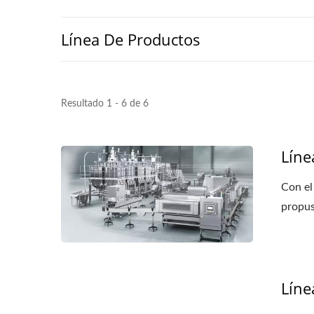
Línea De Productos
Línea De Producción De Tofu
Pequ
Automática De 220 Kg De
Frijoles Secos
Resultado 1 - 6 de 6
Líne
Con el
propus
Líne