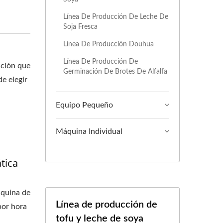
QUINAS DE TOFU,
Línea De Producción De Leche De
Soja Fresca
NARIA DE TOFU,
Línea De Producción Douhua
ANTE DE TOFU,
Línea De Producción De
cción que
Germinación De Brotes De Alfalfa
IÓN DE TOFU,
e elegir
ARA HACER TOFU,
Equipo Pequeño
, FABRICANTES DE
Máquina Individual
E FABRICACIÓN DE
tica
FU, PLANTA DE
UCCIÓN DE TOFU,
áquina de
Línea de producción de
por hora
A DE PRODUCCIÓN
tofu y leche de soya