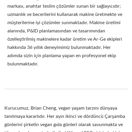
üreticileri, soya sütü üretimi, soya sütü üretim
markası, anahtar teslim çözümler sunan bir sağlayıcıdır;
ekipmanları, soya sütü üretim fabrikası, Soya Sütü
uzmanlık ve becerilerini kullanarak makine üretmekte ve
Üretim Hattı, soya sütü yapma makinesi fiyatı, soya
müşterilerine iyi çözümler sunmaktadır. Makine üretimi
fasulyesi işleme makinesi, soya sütü fabrikası, soya sütü
alanında, P&ID planlamasından ve tasarımından
makinesi / eversoon, Yung Soon Lih Food Machine Co.,
özelleştirilmiş makinelere kadar üretim ve Ar-Ge ekipleri
Ltd. markası, Soya Sütü ve Tofu Makineleri alanında
hakkında 36 yıllık deneyimimiz bulunmaktadır. Her
liderdir. Gıda güvenliğinin koruyucusu olarak, Tofu
üretimindeki temel teknolojimizi ve profesyonel
adımda sizin için planlama yapan en profesyonel ekip
deneyimimizi dünya genelindeki müşterilerimizle
bulunmaktadır.
paylaşıyoruz. İşletmenizin büyümesine ve başarısına
tanıklık etmek için önemli ve güçlü ortağınız olalım.
Kurucumuz, Brian Cheng, vegan yaşam tarzını dünyaya
tanıtmaya kararlıdır. Her ayın ikinci ve dördüncü Çarşamba
günlerini şirketin vegan gıda günleri olarak savunmakta ve