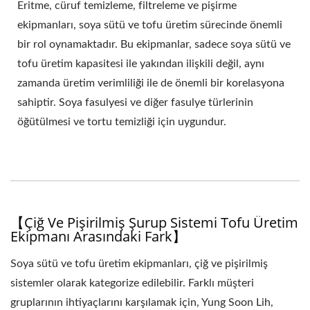
Eritme, cüruf temizleme, filtreleme ve pişirme
ÖĞÜTÜCÜ, SOYA
ekipmanları, soya sütü ve tofu üretim sürecinde önemli
ÖĞÜTÜCÜ, SOYA
bir rol oynamaktadır. Bu ekipmanlar, sadece soya sütü ve
tofu üretim kapasitesi ile yakından ilişkili değil, aynı
ÖĞÜTÜCÜ, SOYA
zamanda üretim verimliliği ile de önemli bir korelasyona
FASULYESI DREDGER,
sahiptir. Soya fasulyesi ve diğer fasulye türlerinin
SOYA FASULYESI
öğütülmesi ve tortu temizliği için uygundur.
ÖĞÜTME, SOYA
FASULYESI DREDGING,
SOYA FASULYESI
【Çiğ Ve Pişirilmiş Şurup Sistemi Tofu Üretim
DREDGING, SOYA
Ekipmanı Arasındaki Fark】
FASULYESI DREDGING,
Soya sütü ve tofu üretim ekipmanları, çiğ ve pişirilmiş
sistemler olarak kategorize edilebilir. Farklı müşteri
SOYA FASULYESI
gruplarının ihtiyaçlarını karşılamak için, Yung Soon Lih,