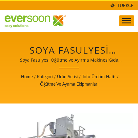
TÜRKÇE
SOYA FASULYESI
TOZLAYICI, SOYA
Soya Fasulyesi Öğütme ve Ayırma MakinesiGıda
güvenliğinde öncelik taşıyan Otomatik Tofu ve Soya Sütü
FASULYESI KIRICI, SOYA
Üretim Makineleri Lideri.
Home
/
Kategori
/
Ürün Serisi
/
Tofu Üretim Hattı
/
SÜTÜ DEĞIRMENI, SOYA
Öğütme Ve Ayırma Ekipmanları
SÜTÜ ÖĞÜTÜCÜ, SOYA
SÜTÜ ÖĞÜTÜCÜ, SOYA
SÜTÜ ÖĞÜTÜCÜ, SOYA
PÜRESI ÖĞÜTÜCÜ,