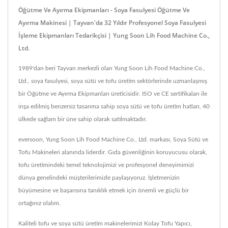
Öğütme Ve Ayırma Ekipmanları - Soya Fasulyesi Öğütme Ve
Ayırma Makinesi | Tayvan'da 32 Yıldır Profesyonel Soya Fasulyesi
İşleme Ekipmanları Tedarikçisi | Yung Soon Lih Food Machine Co.,
Ltd.
1989'dan beri Tayvan merkezli olan Yung Soon Lih Food Machine Co.,
Ltd., soya fasulyesi, soya sütü ve tofu üretim sektörlerinde uzmanlaşmış
bir Öğütme ve Ayırma Ekipmanları üreticisidir. ISO ve CE sertifikaları ile
inşa edilmiş benzersiz tasarıma sahip soya sütü ve tofu üretim hatları, 40
ülkede sağlam bir üne sahip olarak satılmaktadır.
eversoon, Yung Soon Lih Food Machine Co., Ltd. markası, Soya Sütü ve
Tofu Makineleri alanında liderdir. Gıda güvenliğinin koruyucusu olarak,
tofu üretimindeki temel teknolojimizi ve profesyonel deneyimimizi
dünya genelindeki müşterilerimizle paylaşıyoruz. İşletmenizin
büyümesine ve başarısına tanıklık etmek için önemli ve güçlü bir
ortağınız olalım.
Kaliteli tofu ve soya sütü üretim makinelerimizi
Kolay Tofu Yapıcı
,