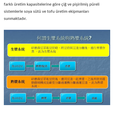
DREDGING, SOYA
farklı üretim kapasitelerine göre çiğ ve pişirilmiş püreli
sistemlerle soya sütü ve tofu üretim ekipmanları
FASULYESI ÖĞÜTME,
sunmaktadır.
SOYA FASULYESI
DREDGER, SOYA
FASULYESI DREDGER,
SOYA FASULYESI
ÖĞÜTME, SOYA
FASULYESI ÖĞÜTME,
SOYA FASULYESI
TARAMA FASULYE
DEĞIRMENI, FASULYE