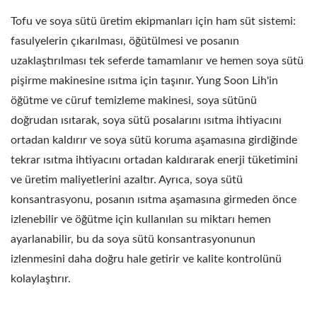
AYIRICI, PULP
Tofu ve soya sütü üretim ekipmanları için ham süt sistemi:
ÖĞÜTÜCÜ, SOYA
fasulyelerin çıkarılması, öğütülmesi ve posanın
FASULYESI DEĞIRMENI,
uzaklaştırılması tek seferde tamamlanır ve hemen soya sütü
pişirme makinesine ısıtma için taşınır. Yung Soon Lih'in
SOYA FASULYESI
öğütme ve cüruf temizleme makinesi, soya sütünü
AYIRICI, SOYA
doğrudan ısıtarak, soya sütü posalarını ısıtma ihtiyacını
ortadan kaldırır ve soya sütü koruma aşamasına girdiğinde
FASULYESI AYIRICIGIDA
tekrar ısıtma ihtiyacını ortadan kaldırarak enerji tüketimini
GÜVENLIĞINDE
ve üretim maliyetlerini azaltır. Ayrıca, soya sütü
ÖNCELIK TAŞIYAN
konsantrasyonu, posanın ısıtma aşamasına girmeden önce
izlenebilir ve öğütme için kullanılan su miktarı hemen
OTOMATIK TOFU VE
ayarlanabilir, bu da soya sütü konsantrasyonunun
SOYA SÜTÜ ÜRETIM
izlenmesini daha doğru hale getirir ve kalite kontrolünü
kolaylaştırır.
MAKINELERI LIDERI.