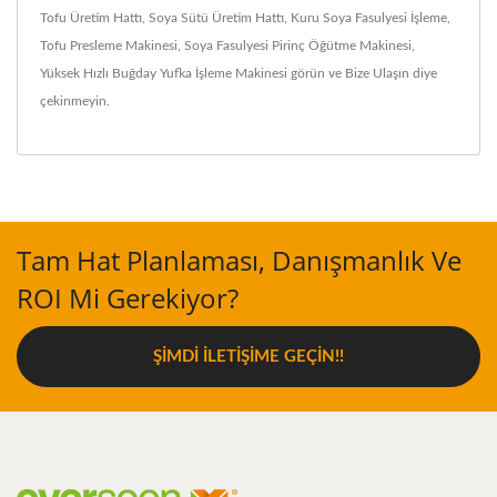
Tofu Üretim Hattı
,
Soya Sütü Üretim Hattı
,
Kuru Soya Fasulyesi İşleme
,
Tofu Presleme Makinesi
,
Soya Fasulyesi Pirinç Öğütme Makinesi
,
Yüksek Hızlı Buğday Yufka İşleme Makinesi
görün ve
Bize Ulaşın
diye
çekinmeyin.
Tam Hat Planlaması, Danışmanlık Ve
ROI Mi Gerekiyor?
ŞIMDI İLETIŞIME GEÇIN!!