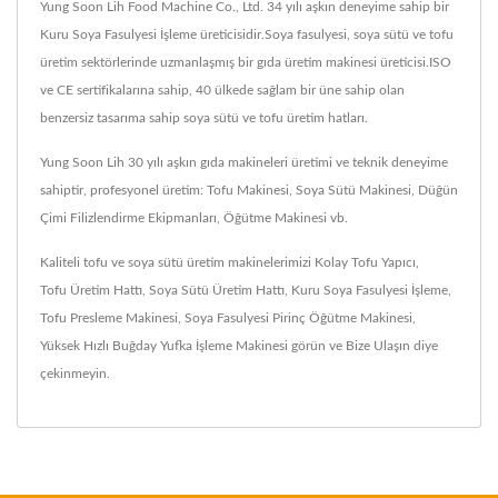
Yung Soon Lih Food Machine Co., Ltd. 34 yılı aşkın deneyime sahip bir
Kuru Soya Fasulyesi İşleme üreticisidir.Soya fasulyesi, soya sütü ve tofu
üretim sektörlerinde uzmanlaşmış bir gıda üretim makinesi üreticisi.ISO
ve CE sertifikalarına sahip, 40 ülkede sağlam bir üne sahip olan
benzersiz tasarıma sahip soya sütü ve tofu üretim hatları.
Yung Soon Lih 30 yılı aşkın gıda makineleri üretimi ve teknik deneyime
sahiptir, profesyonel üretim: Tofu Makinesi, Soya Sütü Makinesi, Düğün
Çimi Filizlendirme Ekipmanları, Öğütme Makinesi vb.
Kaliteli tofu ve soya sütü üretim makinelerimizi
Kolay Tofu Yapıcı
,
Tofu Üretim Hattı
,
Soya Sütü Üretim Hattı
,
Kuru Soya Fasulyesi İşleme
,
Tofu Presleme Makinesi
,
Soya Fasulyesi Pirinç Öğütme Makinesi
,
Yüksek Hızlı Buğday Yufka İşleme Makinesi
görün ve
Bize Ulaşın
diye
çekinmeyin.