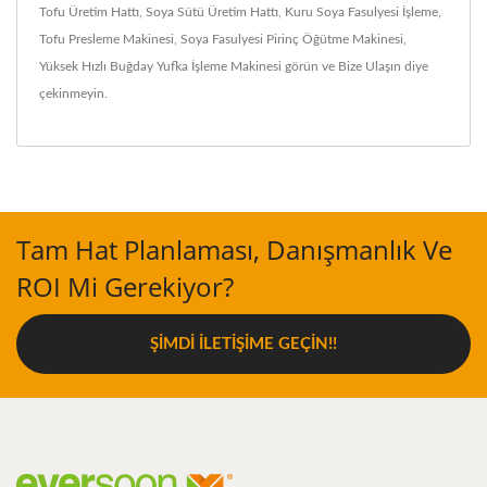
Tofu Üretim Hattı
,
Soya Sütü Üretim Hattı
,
Kuru Soya Fasulyesi İşleme
,
Tofu Presleme Makinesi
,
Soya Fasulyesi Pirinç Öğütme Makinesi
,
Yüksek Hızlı Buğday Yufka İşleme Makinesi
görün ve
Bize Ulaşın
diye
çekinmeyin.
Tam Hat Planlaması, Danışmanlık Ve
ROI Mi Gerekiyor?
ŞIMDI İLETIŞIME GEÇIN!!