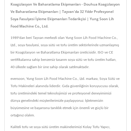
Koagülasyon Ve Baharatlama Ekipmanları - Douhua Koagülasyon
Ve Baharatlama Ekipmanları | Tayvan'da 32 Yıldır Profesyonel
Soya Fasulyesi İşleme Ekipmanları Tedarikçisi | Yung Soon Lih
Food Machine Co., Ltd.
1989'dan beri Tayvan merkezli olan Yung Soon Lih Food Machine Co.,
Ltd., soya fasulyesi, soya sütü ve tofu üretim sektörlerinde uzmanlaşmış
bir Koagülasyon ve Baharatlama Ekipmanları üreticisidir. ISO ve CE
sertifikalarına sahip benzersiz tasarım soya sütü ve tofu üretim hatları,
40 ülkede sağlam bir üne sahip olarak satılmaktadır.
eversoon, Yung Soon Lih Food Machine Co., Ltd. markası, Soya Sütü ve
Tofu Makineleri alanında liderdir. Gıda güvenliğinin koruyucusu olarak,
tofu üretimindeki temel teknolojimizi ve profesyonel deneyimimizi
dünya genelindeki müşterilerimizle paylaşıyoruz. İşletmenizin
büyümesine ve başarısına tanıklık etmek için önemli ve güçlü bir
ortağınız olalım.
Kaliteli tofu ve soya sütü üretim makinelerimizi
Kolay Tofu Yapıcı
,