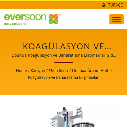
TÜRKÇE
KOAGÜLASYON VE
BAHARATLAMA
Douhua Koagülasyon ve Baharatlama EkipmanlarıGıda
güvenliğinde öncelik taşıyan Otomatik Tofu ve Soya Sütü
EKIPMANLARI, DOUHUA
Üretim Makineleri Lideri.
Home
/
Kategori
/
Ürün Serisi
/
Douhua Üretim Hattı
/
ÜRETIM HATTINDAKI
Koagülasyon Ve Baharatlama Ekipmanları
MAKINELERDEN
BIRIDIR.GIDA
GÜVENLIĞINDE
ÖNCELIK TAŞIYAN