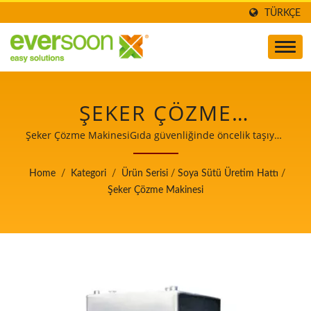
TÜRKÇE
ŞEKER ÇÖZME
MAKINESI, SOYA SÜTÜ
Şeker Çözme MakinesiGıda güvenliğinde öncelik taşıyan
Otomatik Tofu ve Soya Sütü Üretim Makineleri Lideri.
ÜRETIM HATTINDAKI
Home
/
Kategori
/
Ürün Serisi
/
Soya Sütü Üretim Hattı
/
MAKINELERDEN
Şeker Çözme Makinesi
BIRIDIR.GIDA
GÜVENLIĞINDE
ÖNCELIK TAŞIYAN
OTOMATIK TOFU VE