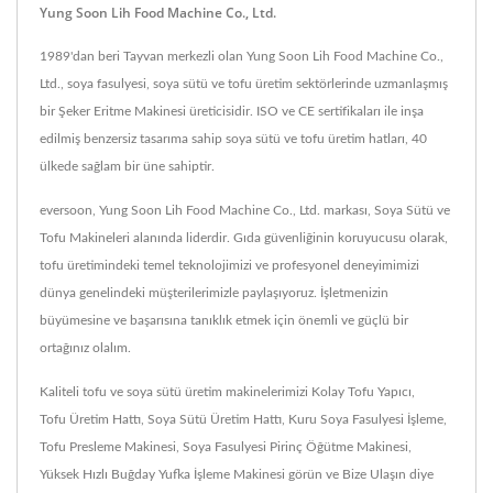
Yung Soon Lih Food Machine Co., Ltd.
1989'dan beri Tayvan merkezli olan Yung Soon Lih Food Machine Co.,
Ltd., soya fasulyesi, soya sütü ve tofu üretim sektörlerinde uzmanlaşmış
bir Şeker Eritme Makinesi üreticisidir. ISO ve CE sertifikaları ile inşa
edilmiş benzersiz tasarıma sahip soya sütü ve tofu üretim hatları, 40
ülkede sağlam bir üne sahiptir.
eversoon, Yung Soon Lih Food Machine Co., Ltd. markası, Soya Sütü ve
Tofu Makineleri alanında liderdir. Gıda güvenliğinin koruyucusu olarak,
tofu üretimindeki temel teknolojimizi ve profesyonel deneyimimizi
dünya genelindeki müşterilerimizle paylaşıyoruz. İşletmenizin
büyümesine ve başarısına tanıklık etmek için önemli ve güçlü bir
ortağınız olalım.
Kaliteli tofu ve soya sütü üretim makinelerimizi
Kolay Tofu Yapıcı
,
Tofu Üretim Hattı
,
Soya Sütü Üretim Hattı
,
Kuru Soya Fasulyesi İşleme
,
Tofu Presleme Makinesi
,
Soya Fasulyesi Pirinç Öğütme Makinesi
,
Yüksek Hızlı Buğday Yufka İşleme Makinesi
görün ve
Bize Ulaşın
diye