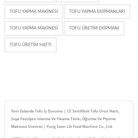
TOFU YAPMA MAKINESI
TOFU YAPMA EKIPMANLARI
TOFU YAPMA MAKINESI
TOFU ÜRETIM EKIPMANI
TOFU ÜRETIM HATTI
Yeni Zelanda Tofu İş Durumu | CE Sertifikalı Tofu Ürün Hattı,
Soya Fasulyesi Islatma Ve Yıkama Tankı, Öğütme Ve Pişirme
Makinesi Üreticisi | Yung Soon Lih Food Machine Co., Ltd.