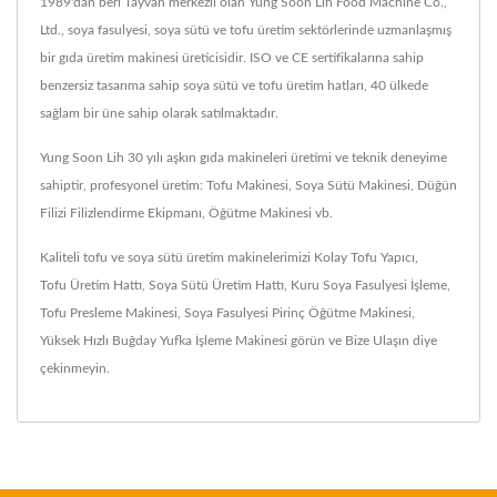
1989'dan beri Tayvan merkezli olan Yung Soon Lih Food Machine Co.,
Ltd., soya fasulyesi, soya sütü ve tofu üretim sektörlerinde uzmanlaşmış
bir gıda üretim makinesi üreticisidir. ISO ve CE sertifikalarına sahip
benzersiz tasarıma sahip soya sütü ve tofu üretim hatları, 40 ülkede
sağlam bir üne sahip olarak satılmaktadır.
Yung Soon Lih 30 yılı aşkın gıda makineleri üretimi ve teknik deneyime
sahiptir, profesyonel üretim: Tofu Makinesi, Soya Sütü Makinesi, Düğün
Filizi Filizlendirme Ekipmanı, Öğütme Makinesi vb.
Kaliteli tofu ve soya sütü üretim makinelerimizi
Kolay Tofu Yapıcı
,
Tofu Üretim Hattı
,
Soya Sütü Üretim Hattı
,
Kuru Soya Fasulyesi İşleme
,
Tofu Presleme Makinesi
,
Soya Fasulyesi Pirinç Öğütme Makinesi
,
Yüksek Hızlı Buğday Yufka İşleme Makinesi
görün ve
Bize Ulaşın
diye
çekinmeyin.