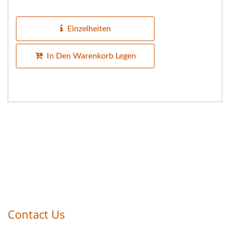
schiebt die Tofumulde in die
Tofumulde-Drehbox bis zum Ende,...
Einzelheiten
In Den Warenkorb Legen