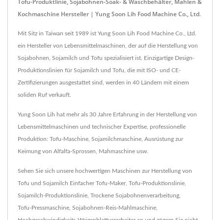
Tofu-Produktlinie, Sojabohnen-Soak- & Waschbehälter, Mahlen &
Kochmaschine Hersteller | Yung Soon Lih Food Machine Co., Ltd.
Mit Sitz in Taiwan seit 1989 ist Yung Soon Lih Food Machine Co., Ltd.
ein Hersteller von Lebensmittelmaschinen, der auf die Herstellung von
Sojabohnen, Sojamilch und Tofu spezialisiert ist. Einzigartige Design-
Produktionslinien für Sojamilch und Tofu, die mit ISO- und CE-
Zertifizierungen ausgestattet sind, werden in 40 Ländern mit einem
soliden Ruf verkauft.
Yung Soon Lih hat mehr als 30 Jahre Erfahrung in der Herstellung von
Lebensmittelmaschinen und technischer Expertise, professionelle
Produktion: Tofu-Maschine, Sojamilchmaschine, Ausrüstung zur
Keimung von Alfalfa-Sprossen, Mahmaschine usw.
Sehen Sie sich unsere hochwertigen Maschinen zur Herstellung von
Tofu und Sojamilch
Einfacher Tofu-Maker
,
Tofu-Produktionslinie
,
Sojamilch-Produktionslinie
,
Trockene Sojabohnenverarbeitung
,
Tofu-Pressmaschine
,
Sojabohnen-Reis-Mahlmaschine
,
Hochgeschwindigkeits-Weizenblattverarbeiter
an und zögern Sie nicht,