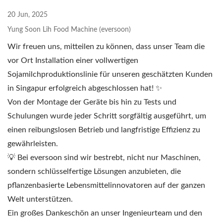
Sojamilchmaschinen,
20 Jun, 2025
Sojabohnenverarbeitungsmaschinen,
Yung Soon Lih Food Machine (eversoon)
Sojamilchmaschine, Sojamilch- und Tofumaschine,
kommerzielle Sojamilchmaschine, kommerzielle
Wir freuen uns, mitteilen zu können, dass unser Team die
Sojabohnenmilchmaschine, kommerzielle
vor Ort Installation einer vollwertigen
Sojamilchmaschine, Sojamilchmaschine Werbung,
Sojamilchproduktionslinie für unseren geschätzten Kunden
Sojamilchkocher für den gewerblichen Einsatz,
in Singapur erfolgreich abgeschlossen hat! ✨
Sojamilchmühle für den gewerblichen Einsatz,
Von der Montage der Geräte bis hin zu Tests und
Sojamilchmaschine für den gewerblichen Einsatz,
Sojamilchmaschinen für den gewerblichen Einsatz,
Schulungen wurde jeder Schritt sorgfältig ausgeführt, um
Sojamilch-Herstellungsgeräte für Geschäfte / eversoon,
einen reibungslosen Betrieb und langfristige Effizienz zu
eine Marke von Yung Soon Lih Food Machine Co., Ltd.,
gewährleisten.
ist ein führender Anbieter von Sojamilch- und Tofu-
💡 Bei eversoon sind wir bestrebt, nicht nur Maschinen,
Maschinen. Als Hüter der Lebensmittelsicherheit teilen
sondern schlüsselfertige Lösungen anzubieten, die
wir unsere Kerntechnologie und professionelle
pflanzenbasierte Lebensmittelinnovatoren auf der ganzen
Erfahrung in der Tofu-Produktion mit unseren Kunden
weltweit. Lassen Sie uns Ihr wichtiger und starker
Welt unterstützen.
Partner sein, um Ihr Geschäftswachstum und Ihren
Ein großes Dankeschön an unser Ingenieurteam und den