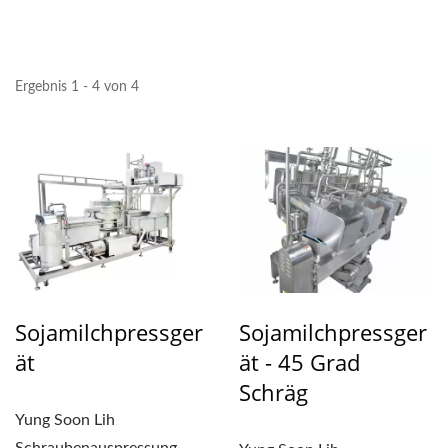
HERSTELLUNGSGERÄTE,
TOFU-
HERSTELLUNGSMASCHINE
Ergebnis 1 - 4 von 4
PREIS DER TOFU-
HERSTELLUNGSMASCHINE
TOFU-HERSTELLER,
TOFU-HERSTELLUNG,
TOFU-
HERSTELLUNGSGERÄTE,
Sojamilchpressger
Sojamilchpressger
TOFU-
Ät
Ät - 45 Grad
Schräg
HERSTELLUNGSFABRIK,
Yung Soon Lih
TOFU-
Schraubenauspressung