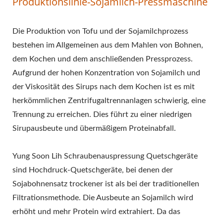
Produktionslinie-Sojamilch-Pressmaschine
AUTOMATISCHE TOFU
MASCHINE,
Die Produktion von Tofu und der Sojamilchprozess
bestehen im Allgemeinen aus dem Mahlen von Bohnen,
AUTOMATISCHE TOFU
dem Kochen und dem anschließenden Pressprozess.
HERSTELLUNGSMASCHINE
Aufgrund der hohen Konzentration von Sojamilch und
KOMMERZIELLE TOFU
der Viskosität des Sirups nach dem Kochen ist es mit
herkömmlichen Zentrifugaltrennanlagen schwierig, eine
MASCHINE, EINFACHER
Trennung zu erreichen. Dies führt zu einer niedrigen
TOFU MAKER,
Sirupausbeute und übermäßigem Proteinabfall.
FRITTIERTE TOFU
Yung Soon Lih Schraubenauspressung Quetschgeräte
MASCHINE,
sind Hochdruck-Quetschgeräte, bei denen der
Sojabohnensatz trockener ist als bei der traditionellen
INDUSTRIELLE TOFU
Filtrationsmethode. Die Ausbeute an Sojamilch wird
HERSTELLUNG,
erhöht und mehr Protein wird extrahiert. Da das