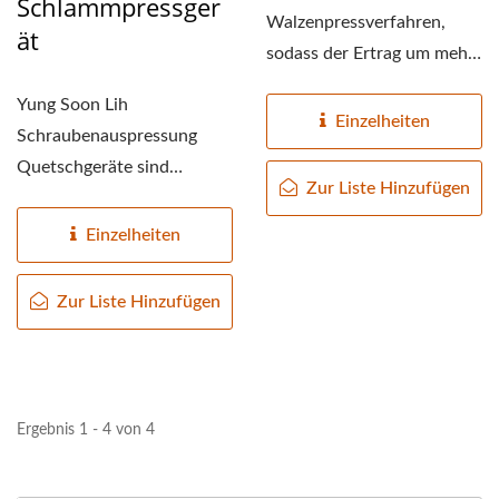
Schlammpressger
FLEISCHMASCHINE,
Walzenpressverfahren,
Ät
sodass der Ertrag um mehr
VEGANE
als 5 % erheblich
Yung Soon Lih
FLEISCHPRODUKTIONSLINI
gesteigert...
Einzelheiten
Schraubenauspressung
GEMÜSE-TOFU-
Quetschgeräte sind
Zur Liste Hinzufügen
MASCHINEN UND -
Hochdruck-Quetschgeräte,
bei denen...
Einzelheiten
AUSRÜSTUNG,
LEBENSMITTELMASCHINE
Zur Liste Hinzufügen
/ LEITER DER
AUTOMATISCHEN
TOFU- UND
Ergebnis 1 - 4 von 4
SOJAMILCHHERSTELLUNG