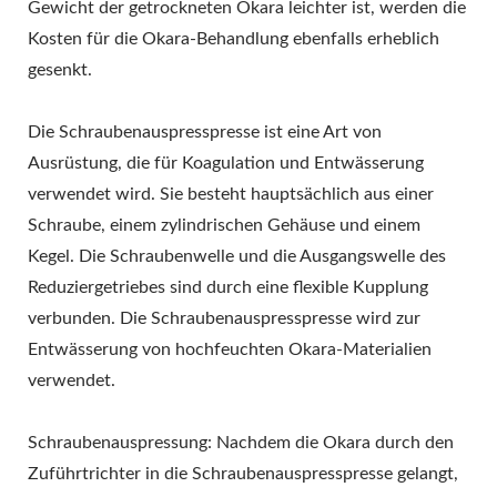
SOJAFUTTER
Gewicht der getrockneten Okara leichter ist, werden die
Kosten für die Okara-Behandlung ebenfalls erheblich
AUSRÜSTUNG, SOJA-
gesenkt.
FLEISCHMASCHINE,
Die Schraubenauspresspresse ist eine Art von
SOJAMILCH- UND TOFU-
Ausrüstung, die für Koagulation und Entwässerung
HERSTELLUNGSMASCHINE
verwendet wird. Sie besteht hauptsächlich aus einer
Schraube, einem zylindrischen Gehäuse und einem
TOFU-AUSRÜSTUNG,
Kegel. Die Schraubenwelle und die Ausgangswelle des
TOFU-FABRIK, TOFU-
Reduziergetriebes sind durch eine flexible Kupplung
MASCHINE, TOFU-
verbunden. Die Schraubenauspresspresse wird zur
Entwässerung von hochfeuchten Okara-Materialien
MASCHINE ZU
verwendet.
VERKAUFEN, TOFU-
Schraubenauspressung: Nachdem die Okara durch den
MASCHINENHERSTELLER,
Zuführtrichter in die Schraubenauspresspresse gelangt,