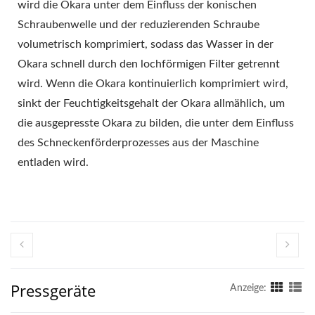
TOFU-
wird die Okara unter dem Einfluss der konischen
Schraubenwelle und der reduzierenden Schraube
MASCHINENHERSTELLER,
volumetrisch komprimiert, sodass das Wasser in der
TOFU-
Okara schnell durch den lochförmigen Filter getrennt
MASCHINENPREIS,
wird. Wenn die Okara kontinuierlich komprimiert wird,
sinkt der Feuchtigkeitsgehalt der Okara allmählich, um
TOFU-MASCHINEN,
die ausgepresste Okara zu bilden, die unter dem Einfluss
TOFU-MASCHINEN UND
des Schneckenförderprozesses aus der Maschine
entladen wird.
-AUSRÜSTUNG, TOFU-
HERSTELLER, TOFU-
HERSTELLUNGSMASCHINE
TOFU-HERSTELLUNG,
TOFU-
Pressgeräte
Anzeige: