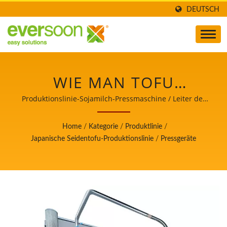
DEUTSCH
WIE MAN TOFU
HERSTELLT, TOFU-
Produktionslinie-Sojamilch-Pressmaschine / Leiter der
automatischen Tofu- und
PRODUKTION, TOFU-
Sojamilchherstellungsmaschinen mit oberster Priorität
Home
/
Kategorie
/
Produktlinie
/
für Lebensmittelsicherheit.
HERSTELLUNG, TOFU-
Japanische Seidentofu-Produktionslinie
/
Pressgeräte
HERSTELLUNGSPROZESS,
TOFU-FERTIGUNG,
TOFU-
FERTIGUNGSPROZESS,