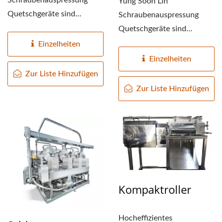
Yung Soon Lih
HERSTELLUNGSANLAGE,
Quetschgeräte sind
Schraubenauspressung
Hochdruck-Quetschgeräte,
Quetschgeräte sind
TOFU-
bei denen...
Hochdruck-Quetschgeräte,
Einzelheiten
PRODUKTIONSAUSRÜSTU
bei denen...
Einzelheiten
TOFU-
Zur Liste Hinzufügen
Zur Liste Hinzufügen
PRODUKTIONSFABRIK,
TOFU-
PRODUKTIONSLINIE,
PREIS DER TOFU-
PRODUKTIONSLINIE,
Kompaktroller
TOFU-MASCHINE,
VEGANE
Hocheffizientes