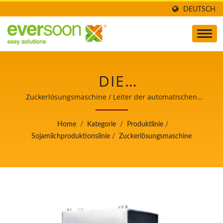
DEUTSCH
DIE
ZUCKERLÖSUNGSMASCHI
Zuckerlösungsmaschine / Leiter der automatischen
Tofu- und Sojamilchherstellungsmaschinen mit
IST EINE DER
oberster Priorität für Lebensmittelsicherheit.
Home
/
Kategorie
/
Produktlinie
/
MASCHINEN IN DER
Sojamilchproduktionslinie
/
Zuckerlösungsmaschine
SOJAMILCH-
PRODUKTIONSLINIE. /
LEITER DER
AUTOMATISCHEN