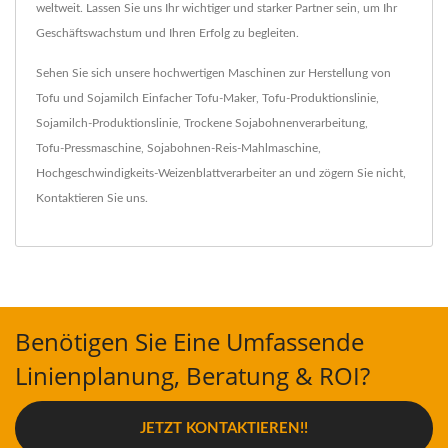
weltweit. Lassen Sie uns Ihr wichtiger und starker Partner sein, um Ihr
Geschäftswachstum und Ihren Erfolg zu begleiten.
Sehen Sie sich unsere hochwertigen Maschinen zur Herstellung von
Tofu und Sojamilch
Einfacher Tofu-Maker
,
Tofu-Produktionslinie
,
Sojamilch-Produktionslinie
,
Trockene Sojabohnenverarbeitung
,
Tofu-Pressmaschine
,
Sojabohnen-Reis-Mahlmaschine
,
Hochgeschwindigkeits-Weizenblattverarbeiter
an und zögern Sie nicht,
Kontaktieren Sie uns
.
Benötigen Sie Eine Umfassende
Linienplanung, Beratung & ROI?
JETZT KONTAKTIEREN!!