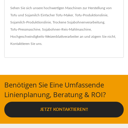
Sehen Sie sich unsere hochwertigen Maschinen zur Herstellung von
Tofu und Sojamilch
Einfacher Tofu-Maker
,
Tofu-Produktionslinie
,
Sojamilch-Produktionslinie
,
Trockene Sojabohnenverarbeitung
,
Tofu-Pressmaschine
,
Sojabohnen-Reis-Mahlmaschine
,
Hochgeschwindigkeits-Weizenblattverarbeiter
an und zögern Sie nicht,
Kontaktieren Sie uns
.
Benötigen Sie Eine Umfassende
Linienplanung, Beratung & ROI?
JETZT KONTAKTIEREN!!