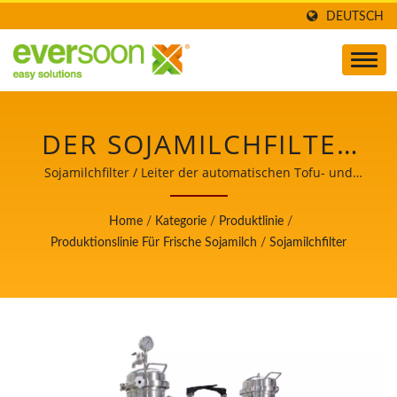
DEUTSCH
DER SOJAMILCHFILTER
IST EINE DER
Sojamilchfilter / Leiter der automatischen Tofu- und
Sojamilchherstellungsmaschinen mit oberster Priorität
MASCHINEN IN DER
für Lebensmittelsicherheit.
Home
/
Kategorie
/
Produktlinie
/
FRISCHEN
Produktionslinie Für Frische Sojamilch
/
Sojamilchfilter
SOJAMILCHPRODUKTIONSL
/ LEITER DER
AUTOMATISCHEN
TOFU- UND