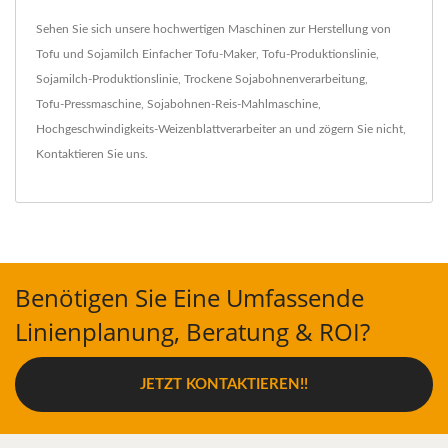
Sehen Sie sich unsere hochwertigen Maschinen zur Herstellung von
Tofu und Sojamilch
Einfacher Tofu-Maker
,
Tofu-Produktionslinie
,
Sojamilch-Produktionslinie
,
Trockene Sojabohnenverarbeitung
,
Tofu-Pressmaschine
,
Sojabohnen-Reis-Mahlmaschine
,
Hochgeschwindigkeits-Weizenblattverarbeiter
an und zögern Sie nicht,
Kontaktieren Sie uns
.
Benötigen Sie Eine Umfassende
Linienplanung, Beratung & ROI?
JETZT KONTAKTIEREN!!