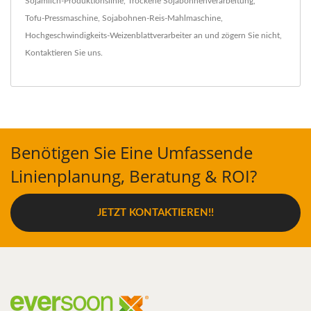
Sojamilch-Produktionslinie
,
Trockene Sojabohnenverarbeitung
,
Tofu-Pressmaschine
,
Sojabohnen-Reis-Mahlmaschine
,
Hochgeschwindigkeits-Weizenblattverarbeiter
an und zögern Sie nicht,
Kontaktieren Sie uns
.
Benötigen Sie Eine Umfassende
Linienplanung, Beratung & ROI?
JETZT KONTAKTIEREN!!