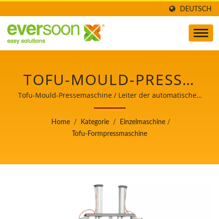
DEUTSCH
TOFU-MOULD-PRESSE,
TOFU-PRESSE,
Tofu-Mould-Pressemaschine / Leiter der automatischen
Tofu- und Sojamilchherstellungsmaschinen mit
LEBENSMITTELMASCHINE,
oberster Priorität für Lebensmittelsicherheit.
Home
/
Kategorie
/
Einzelmaschine
/
LEBENSMITTELAUSRÜSTU
Tofu-Formpressmaschine
TOFU-
PRESSEMASCHINE /
LEITER DER
AUTOMATISCHEN