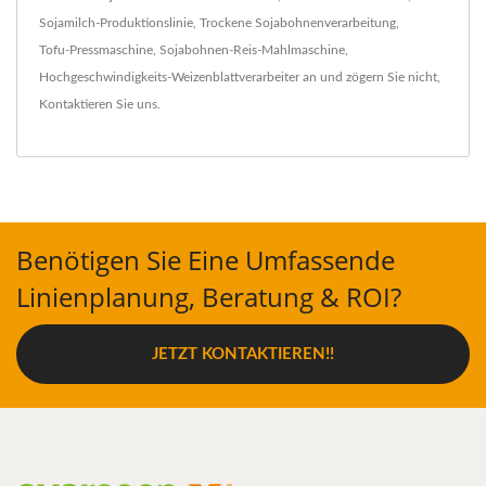
Sojamilch-Produktionslinie
,
Trockene Sojabohnenverarbeitung
,
Tofu-Pressmaschine
,
Sojabohnen-Reis-Mahlmaschine
,
Hochgeschwindigkeits-Weizenblattverarbeiter
an und zögern Sie nicht,
Kontaktieren Sie uns
.
Benötigen Sie Eine Umfassende
Linienplanung, Beratung & ROI?
JETZT KONTAKTIEREN!!