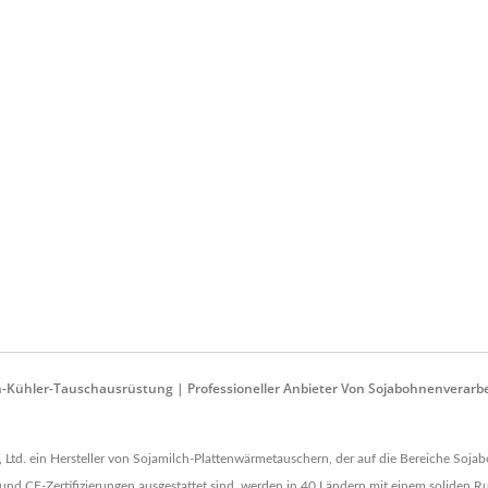
n-Kühler-Tauschausrüstung | Professioneller Anbieter Von Sojabohnenverarbe
 Ltd. ein Hersteller von Sojamilch-Plattenwärmetauschern, der auf die Bereiche Sojaboh
 und CE-Zertifizierungen ausgestattet sind, werden in 40 Ländern mit einem soliden Ru