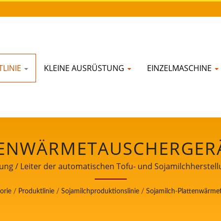
LINIE
KLEINE AUSRÜSTUNG
EINZELMASCHINE
TENWÄRMETAUSCHERGERÄT
R SOJAMILCHPRODUKTION
ng / Leiter der automatischen Tofu- und Sojamilchherstell
Lebensmittelsicherheit.
 AUTOMATISCHEN TOFU-
orie
/
Produktlinie
/
Sojamilchproduktionslinie
/
Sojamilch-Plattenwärme
RSTELLUNGSMASCHINEN 