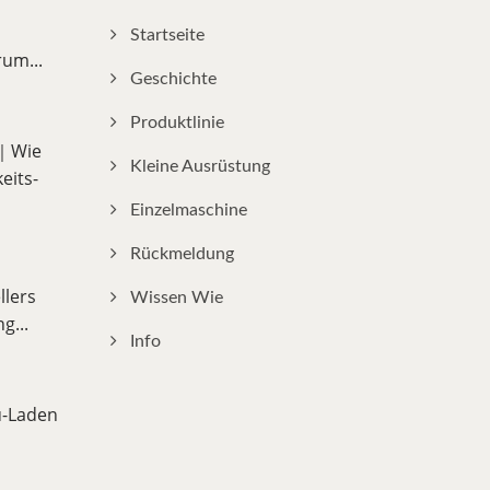
Startseite
um...
Geschichte
Produktlinie
e｜Wie
Kleine Ausrüstung
eits-
Einzelmaschine
Rückmeldung
llers
Wissen Wie
g...
Info
u-Laden