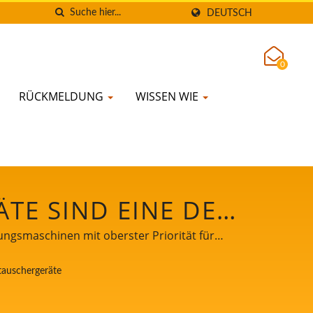
DEUTSCH
0
RÜCKMELDUNG
WISSEN WIE
E SIND EINE DER
SLINIE. / LEITER
ungsmaschinen mit oberster Priorität für
 UND
tauschergeräte
MIT OBERSTER