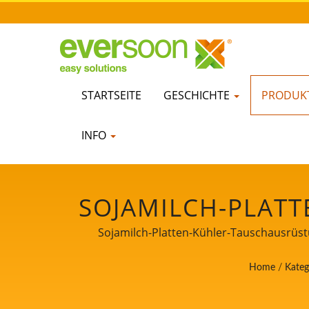
STARTSEITE
GESCHICHTE
PRODUKT
INFO
SOJAMILCH-PLAT
MASCHINEN IN DE
Sojamilch-Platten-Kühler-Tauschausrüstu
DER
Home
/
Kateg
SOJAMILCHHE