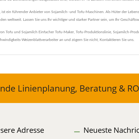
ist ein führender Anbieter von Sojamilch- und Tofu-Maschinen. Als Hüter der Lebensm
en weltweit. Lassen Sie uns Ihr wichtiger und starker Partner sein, um Ihr Geschäfts
 von Tofu und Sojamilch
Einfacher Tofu-Maker
,
Tofu-Produktionslinie
,
Sojamilch-Produ
windigkeits-Weizenblattverarbeiter
an und zögern Sie nicht,
Kontaktieren Sie uns
.
nde Linienplanung, Beratung & RO
sere Adresse
Neueste Nachri