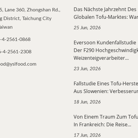
Das Nächste Jahrzehnt Des
5, Lane 360, Zhongshan Rd.,
Globalen Tofu-Marktes: War
 District, Taichung City
Taiwan
25 Jun, 2026
-4-2561-0868
Eversoon Kundenfallstudi
Der F290 Hochgeschwindigk
6-4-2561-2308
Weizenteigverarbeiter...
ood@yslfood.com
23 Jun, 2026
Fallstudie Eines Tofu-Herste
Aus Slowenien: Verbesserun
18 Jun, 2026
Von Einem Traum Zum Tof
In Frankreich: Die Reise...
17 Jun, 2026