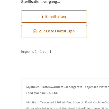
Sterilisationsvorgang
verantwortlich,...
Einzelheiten
Zur Liste Hinzufügen
Ergebnis 1 - 1 von 1
Sojamilch-Plattenwärmetauschergeräte - Sojamilch-Platte
Food Machine Co., Ltd.
Mit Sitz in Taiwan seit 1989 ist Yung Soon Lih Food Machine Co.,
Einzigartige Sojamilch- und Tofu-Produktionslinien, die mit ISO-