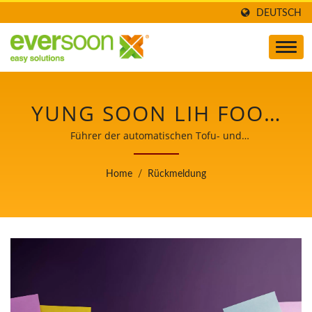
DEUTSCH
YUNG SOON LIH FOOD
MACHINE CO., LTD.
Führer der automatischen Tofu- und
Sojamilchmaschinen mit oberster Priorität für
Lebensmittelsicherheit.
Home
/
Rückmeldung