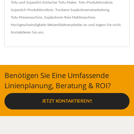
Tofu und Sojamilch
Einfacher Tofu-Maker
,
Tofu-Produktionslinie
,
Sojamilch-Produktionslinie
,
Trockene Sojabohnenverarbeitung
,
Tofu-Pressmaschine
,
Sojabohnen-Reis-Mahlmaschine
,
Hochgeschwindigkeits-Weizenblattverarbeiter
an und zögern Sie nicht,
Kontaktieren Sie uns
.
Benötigen Sie Eine Umfassende
Linienplanung, Beratung & ROI?
JETZT KONTAKTIEREN!!