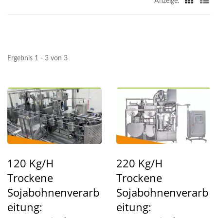
Anzeige:
KOCHMASCHINENHERSTE
| YUNG SOON LIH
FOOD MACHINE CO.,
Ergebnis 1 - 3 von 3
LTD.
120 Kg/h
220 Kg/h
Trockene
Trockene
Sojabohnenverarb
Sojabohnenverarb
Eitung:
Eitung: