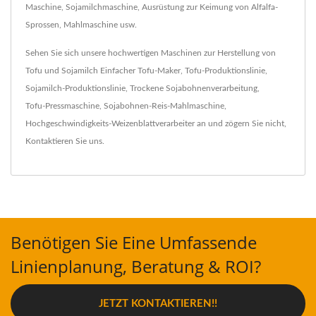
Maschine, Sojamilchmaschine, Ausrüstung zur Keimung von Alfalfa-
Sprossen, Mahlmaschine usw.
Sehen Sie sich unsere hochwertigen Maschinen zur Herstellung von
Tofu und Sojamilch
Einfacher Tofu-Maker
,
Tofu-Produktionslinie
,
Sojamilch-Produktionslinie
,
Trockene Sojabohnenverarbeitung
,
Tofu-Pressmaschine
,
Sojabohnen-Reis-Mahlmaschine
,
Hochgeschwindigkeits-Weizenblattverarbeiter
an und zögern Sie nicht,
Kontaktieren Sie uns
.
Benötigen Sie Eine Umfassende
Linienplanung, Beratung & ROI?
JETZT KONTAKTIEREN!!