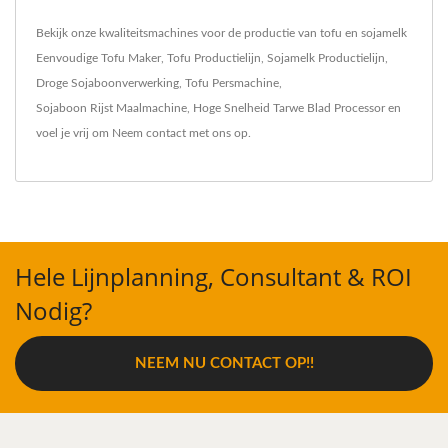
Bekijk onze kwaliteitsmachines voor de productie van tofu en sojamelk
Eenvoudige Tofu Maker
,
Tofu Productielijn
,
Sojamelk Productielijn
,
Droge Sojaboonverwerking
,
Tofu Persmachine
,
Sojaboon Rijst Maalmachine
,
Hoge Snelheid Tarwe Blad Processor
en
voel je vrij om
Neem contact met ons op
.
Hele Lijnplanning, Consultant & ROI
Nodig?
NEEM NU CONTACT OP!!