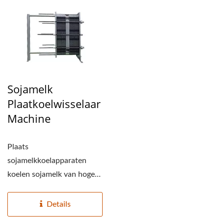
Sojamelk
Plaatkoelwisselaar
Machine
Plaats
sojamelkkoelapparaten
koelen sojamelk van hoge
temperatuur. Voor grote
sojamelkfabrikanten...
Details