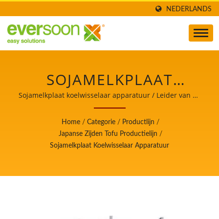
NEDERLANDS
SOJAMELKPLAAT
KOELWISSELAAR
Sojamelkplaat koelwisselaar apparatuur / Leider van de
Automatische Tofu- en Sojamelkmachines met de
APPARATUUR IS EEN
hoogste prioriteit voor voedselveiligheid.
Home
/
Categorie
/
Productlijn
/
VAN DE MACHINES IN
Japanse Zijden Tofu Productielijn
/
Sojamelkplaat Koelwisselaar Apparatuur
DE JAPANSE ZIJDEN
TOFU PRODUCTIELIJN. /
LEIDER VAN DE
AUTOMATISCHE TOFU-