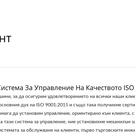
нт
Система За Управление На Качеството ISO
ини, за да осигурим удовлетворението на всички наши кли
основния дух на ISO 9001:2015 и също така получихме серти
помага да установим управление, ориентирано към клиента, 
 тази система за управление, ние установихме механизъм з
истемата за обслужване на клиенти, първо търговските инж