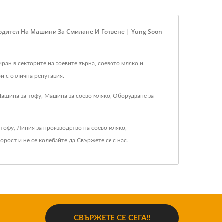
одител На Машини За Смилане И Готвене | Yung Soon
иран в секторите на соевите зърна, соевото мляко и
и с отлична репутация.
Машина за тофу, Машина за соево мляко, Оборудване за
 тофу
,
Линия за производство на соево мляко
,
корост
и не се колебайте да
Свържете се с нас
.
СВЪРЖЕТЕ СЕ СЕГА!!