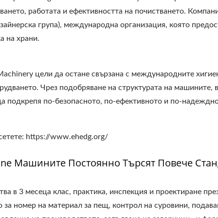
ването, работата и ефективността на почистването. Компани
зайнерска група), международна организация, която предос
а на храни.
 Machinery цели да остане свързана с международните хиги
рудването. Чрез подобряване на структурата на машините, 
а подкрепя по-безопасното, по-ефективното и по-надежднот
тете: https://www.ehedg.org/
hine Машините Постоянно Търсят Повече Ста
ства в 3 месеца клас, практика, инспекция и проектиране пр
за номер на материал за пещ, контрол на суровини, подаван