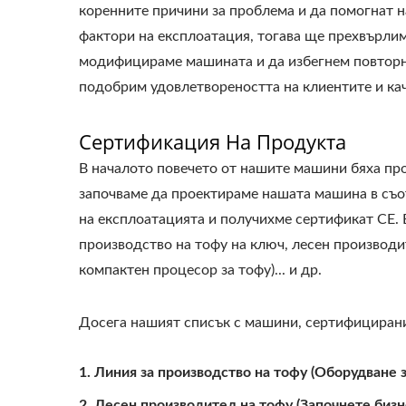
коренните причини за проблема и да помогнат н
фактори на експлоатация, тогава ще прехвърлим
модифицираме машината и да избегнем повторна
подобрим удовлетвореността на клиентите и кач
Сертификация На Продукта
В началото повечето от нашите машини бяха про
започваме да проектираме нашата машина в съот
на експлоатацията и получихме сертификат CE.
производство на тофу на ключ, лесен производи
компактен процесор за тофу)... и др.
Досега нашият списък с машини, сертифицирани 
Линия за производство на тофу (Оборудване 
Лесен производител на тофу (Започнете бизн