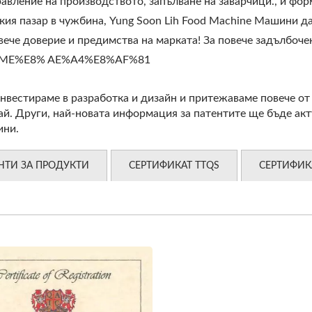
равление на производството, запълване на заварчици., и ф
ския пазар в чужбина, Yung Soon Lih Food Machine Машини д
вече доверие и предимства на марката! За повече задълбоч
tw/ASME%E8% AE%A4%E8%AF%81
нвестираме в разработка и дизайн и притежаваме повече от 
ай. Други, най-новата информация за патентите ще бъде ак
ини.
НТИ ЗА ПРОДУКТИ
СЕРТИФИКАТ TTQS
СЕРТИФИК