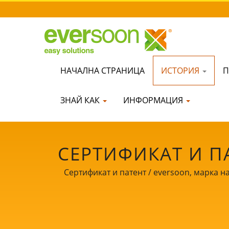
НАЧАЛНА СТРАНИЦА
ИСТОРИЯ
П
ЗНАЙ КАК
ИНФОРМАЦИЯ
СЕРТИФИКАТ И П
ОБОРУДВАНЕ З
Сертификат и патент / eversoon, марка на
Като пазител на безопасността на хран
ГОДИНИ | YUN
нашите клиенти по целия свят. Нека бъ