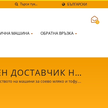
БЪЛГАРСКИ
0
НИЧНА МАШИНА
ОБРАТНА ВРЪЗКА
ЕН ДОСТАВЧИК НА
 ТАЙВАН ОТ 32
одството на машини за соево мляко и тофу.
онален опит в производството на тофу с
INE CO., LTD.
л на растежа и успеха на вашия бизнес.