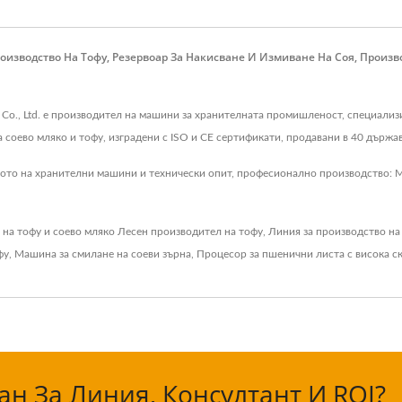
оизводство На Тофу, Резервоар За Накисване И Измиване На Соя, Произв
e Co., Ltd. е производител на машини за хранителната промишленост, специализ
соево мляко и тофу, изградени с ISO и CE сертификати, продавани в 40 държав
твото на хранителни машини и технически опит, професионално производство: 
 на тофу и соево мляко
Лесен производител на тофу
,
Линия за производство на
фу
,
Машина за смилане на соеви зърна
,
Процесор за пшенични листа с висока с
н За Линия, Консултант И ROI?