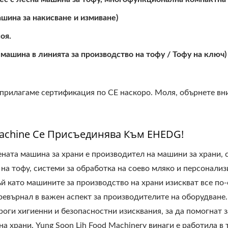
ашина за накисване и измиване)
оя.
 машина в линията за производство на тофу / Тофу на ключ)
 прилагаме сертификация по CE наскоро. Моля, обърнете вн
Machine Се Присъединява Към EHEDG!
ената машина за храни е производител на машини за храни, 
 на тофу, системи за обработка на соево мляко и персонали
й като машините за производство на храни изискват все по
ревърнал в важен аспект за производителите на оборудване.
троги хигиенни и безопасностни изисквания, за да помогнат 
 храни. Yung Soon Lih Food Machinery винаги е работила в т