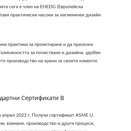
ята сега е член на EHEDG (Европейска
тавя практически насоки за хигиеничен дизайн
енни практики за проектиране и да приложи
възможността за почистване и дизайна, удобен
о производство на храни за своите клиенти.
ндартни Сертификати В
ез април 2022 г. Получи сертификат ASME U.
е, вземане, производство и други процеси,