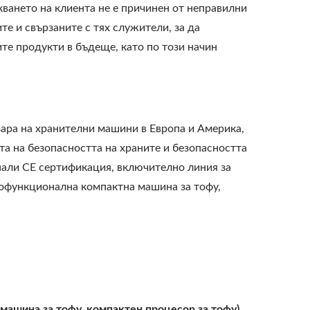
кването на клиента не е причинен от неправилни
е и свързаните с тях служители, за да
е продукти в бъдеще, като по този начин
зара на хранителни машини в Европа и Америка,
та на безопасността на храните и безопасността
нали CE сертификация, включително линия за
огофункционална компактна машина за тофу,
машина за тофу, компактен процесор за тофу)