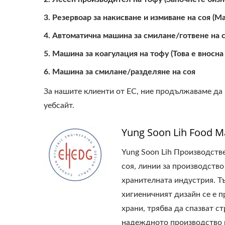
Резервоар за накисване и измиване на соя (М
Автоматична машина за смилане/готвене на с
Машина за коагулация на тофу (Това е вносна
Машина за смилане/разделяне на соя
За нашите клиенти от ЕС, ние продължаваме да
уебсайт.
Yung Soon Lih Food 
Yung Soon Lih Производств
соя, линии за производство
хранителната индустрия. Тъ
хигиеничният дизайн се е п
храни, трябва да спазват с
надеждното производство на