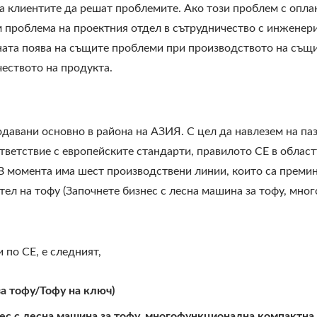
а клиентите да решат проблемите. Ако този проблем с опла
 проблема на проектния отдел в сътрудничество с инженерит
та поява на същите проблеми при производството на същит
еството на продукта.
давани основно в района на АЗИЯ. С цел да навлезем на па
ветствие с европейските стандарти, правилото CE в област
 В момента има шест производствени линии, които са преми
тел на тофу (Започнете бизнес с лесна машина за тофу, мн
по CE, е следният,
за тофу/Тофу на ключ)
ес с лесна машина за тофу, многофункционална компактна 