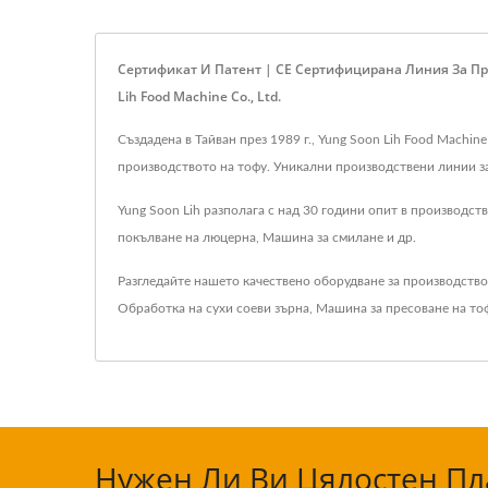
Сертификат И Патент | CE Сертифицирана Линия За Пр
Lih Food Machine Co., Ltd.
Създадена в Тайван през 1989 г., Yung Soon Lih Food Machin
производството на тофу. Уникални производствени линии за 
Yung Soon Lih разполага с над 30 години опит в производс
покълване на люцерна, Машина за смилане и др.
Разгледайте нашето качествено оборудване за производство
Обработка на сухи соеви зърна
,
Машина за пресоване на то
Нужен Ли Ви Цялостен Пла