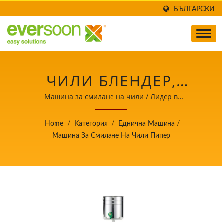
БЪЛГАРСКИ
ЧИЛИ БЛЕНДЕР,
МАШИНА ЗА СМИЛАНЕ
Машина за смилане на чили / Лидер в
производството на автоматични машини за тофу и
НА ЧИЛИ, МАШИНА ЗА
соево мляко с приоритет на безопасността на
Home
/
Категория
/
Еднична Машина
/
храните.
ОБРАБОТКА НА ЧИЛИ
Машина За Смилане На Чили Пипер
ПИПЕР, МЕЛАЧКА ЗА
ЧАТНИ, МЕЛАЧКА ЗА
ПИПЕР, МАШИНА ЗА
СМИЛАНЕ НА ПИПЕР,