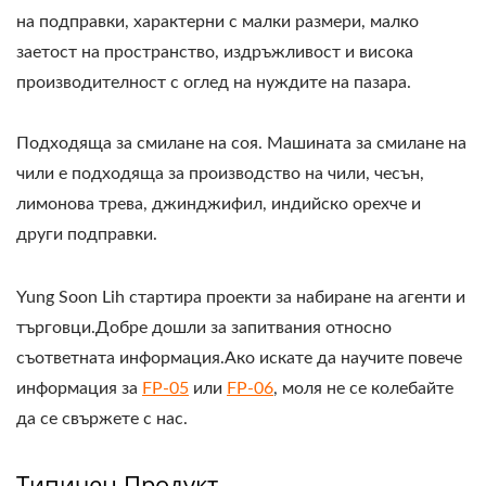
на подправки, характерни с малки размери, малко
заетост на пространство, издръжливост и висока
производителност с оглед на нуждите на пазара.
Подходяща за смилане на соя. Машината за смилане на
чили е подходяща за производство на чили, чесън,
лимонова трева, джинджифил, индийско орехче и
други подправки.
Yung Soon Lih стартира проекти за набиране на агенти и
търговци.Добре дошли за запитвания относно
съответната информация.Ако искате да научите повече
информация за
FP-05
или
FP-06
, моля не се колебайте
да се свържете с нас.
Типичен Продукт