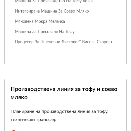
Машина За Производство На Тофу Кожа
Интегрирана Машина За Соево Мляко
Мгновена Мокра Мелачка
Машина За Пресоване На Тофу
Процесор За Пшенични Листове С Висока Скорост
Производствена линия за тофу и соево
мляко
Планиране на производствена линия за тофу,
технически трансфер.