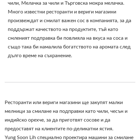
чили, Мелачка за чили и Търговска мокра мелачка.
ХРАНИТЕ.
Много известни ресторанти и вериги магазини
произвеждат и смилат важен сос в компанията, за да
поддържат качеството на продуктите, тъй като
смленият подправка би повлияла на вкуса на соса и
също така би намалила богатството на аромата след
дълго време на съхранение.
Ресторанти или вериги магазини ще закупят малки
мелници за смилане на подправки като чили, чесън и
индийско орехче, за да приготвят сосове и да
предоставят на клиентите по-деликатни ястия.
Yung Soon Lih специално проектира машини за смилане