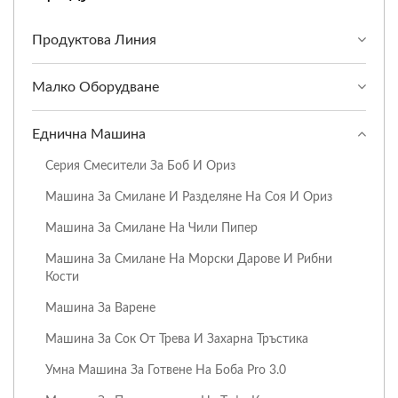
Продуктова Линия
Малко Оборудване
Еднична Машина
Серия Смесители За Боб И Ориз
Машина За Смилане И Разделяне На Соя И Ориз
Машина За Смилане На Чили Пипер
Машина За Смилане На Морски Дарове И Рибни
Кости
Машина За Варене
Машина За Сок От Трева И Захарна Тръстика
Умна Машина За Готвене На Боба Pro 3.0