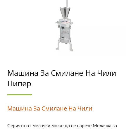
МЕЛАЧКА ЗА
ПОДПРАВКИ, МАШИНА
ЗА ХРАНА,
ОБОРУДВАНЕ ЗА
ХРАНА / ЛИДЕР В
ПРОИЗВОДСТВОТО НА
Машина За Смилане На Чили
АВТОМАТИЧНИ
Пипер
МАШИНИ ЗА ТОФУ И
СОЕВО МЛЯКО С
Машина За Смилане На Чили
ПРИОРИТЕТ НА
БЕЗОПАСНОСТТА НА
Серията от мелачки може да се нарече Мелачка за