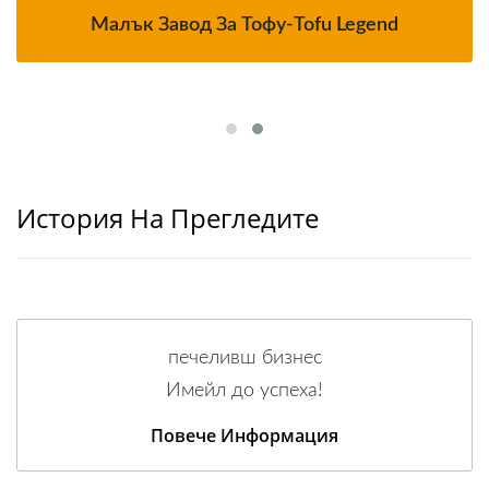
Малък Завод За Тофу-Tofu Legend
История На Прегледите
печеливш бизнес
Имейл до успеха!
Повече Информация