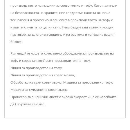
производството на машини за соево мляко и тофу. Като пазители
на безопасността на храните, ние споделяме нашата основна
технология и професионален опит в производството на тофу с
нашите клиенти по целия свят. Нека бъдем ваш важен и мощен
партньор, за да станем свидетели на растежа и успеха на вашия
бизнес.
Разгледайте нашето качествено оборудване за производство на
тофу и соево мляко
Лесен производител на тофу
,
Линия за производство на тофу
,
Линия за производство на соево мляко
,
Обработка на сухи соеви зърна
,
Машина за пресоване на тофу
,
Машина за смилане на соеви зърна
,
Процесор за пшенични листа с висока скорост
и не се колебайте
да
Свържете се с нас
.