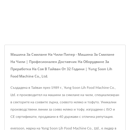
Машина За Смилане На Чили Пипер - Машина За Смилане
На Чили | Професионален Доставчик На Оборудване За
Преработка На Соя В Тайван От 32 Години | Yung Soon Lih
Food Machine Co., Ltd.
Създадена в Тайван през 1989 г., Yung Soon Lih Food Machine Co.,
Ltd. е производител на машини за смилане на чили, специализиран
в секторите на соевите зърна, соевото мляко и тофуто. Уникални
производствени линии за соево мляко и тофу, изградени с ISO и
CE сертификати, продавани в 40 държави с отлична репутация.
eversoon, марка на Yung Soon Lih Food Machine Co., Ltd., е лидер в