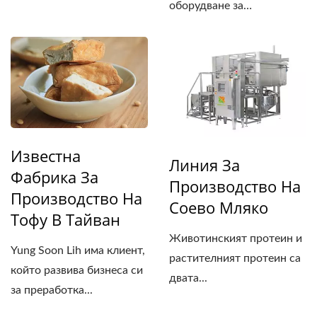
производство...
оборудване за
производство...
Известна
Линия За
Фабрика За
Производство На
Производство На
Соево Мляко
Тофу В Тайван
Животинският протеин и
Yung Soon Lih има клиент,
растителният протеин са
който развива бизнеса си
двата...
за преработка...