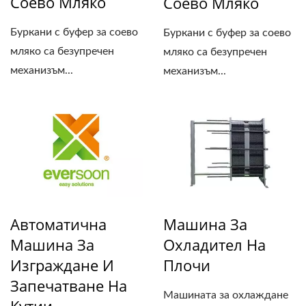
Соево Мляко
Соево Мляко
Буркани с буфер за соево
Буркани с буфер за соево
мляко са безупречен
мляко са безупречен
механизъм...
механизъм...
Автоматична
Машина За
Машина За
Охладител На
Изграждане И
Плочи
Запечатване На
Машината за охлаждане