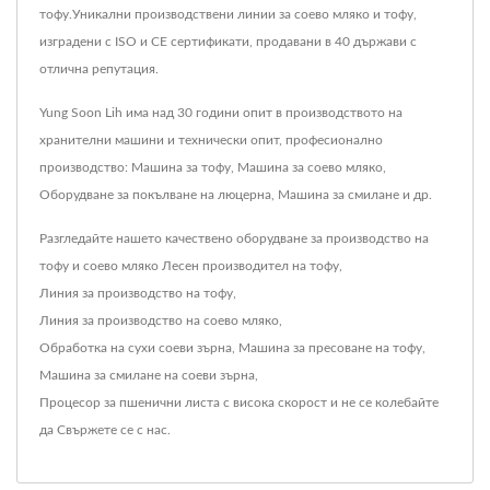
тофу.Уникални производствени линии за соево мляко и тофу,
изградени с ISO и CE сертификати, продавани в 40 държави с
отлична репутация.
Yung Soon Lih има над 30 години опит в производството на
хранителни машини и технически опит, професионално
производство: Машина за тофу, Машина за соево мляко,
Оборудване за покълване на люцерна, Машина за смилане и др.
Разгледайте нашето качествено оборудване за производство на
тофу и соево мляко
Лесен производител на тофу
,
Линия за производство на тофу
,
Линия за производство на соево мляко
,
Обработка на сухи соеви зърна
,
Машина за пресоване на тофу
,
Машина за смилане на соеви зърна
,
Процесор за пшенични листа с висока скорост
и не се колебайте
да
Свържете се с нас
.