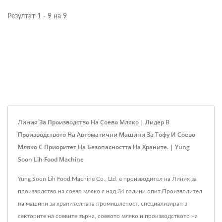
Резултат 1 - 9 на 9
Линия За Производство На Соево Мляко | Лидер В
Производството На Автоматични Машини За Тофу И Соево
Мляко С Приоритет На Безопасността На Храните. | Yung
Soon Lih Food Machine
Yung Soon Lih Food Machine Co., Ltd. е производител на Линия за
производство на соево мляко с над 34 години опит.Производител
на машини за хранителната промишленост, специализиран в
секторите на соевите зърна, соевото мляко и производството на