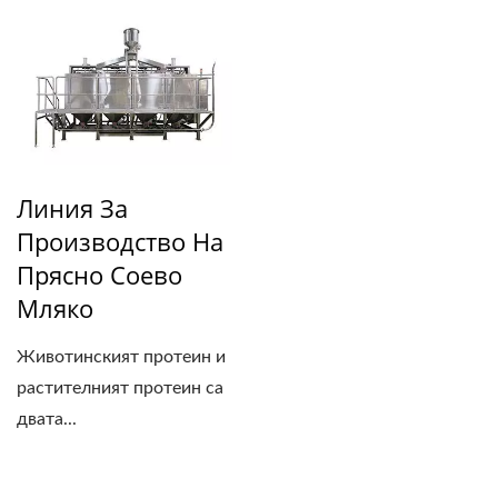
Линия За
Производство На
Прясно Соево
Мляко
Животинският протеин и
растителният протеин са
двата...