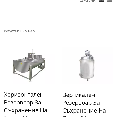
Дисплей:
НАКИСВАНЕ И
ИЗМИВАНЕ НА СОЯ,
ПРОИЗВОДИТЕЛ НА
Резултат 1 - 9 на 9
МАШИНА ЗА СМИЛАНЕ
И ГОТВЕНЕ | YUNG
SOON LIH FOOD
MACHINE CO., LTD.
Хоризонтален
Вертикален
Резервоар За
Резервоар За
Съхранение На
Съхранение На