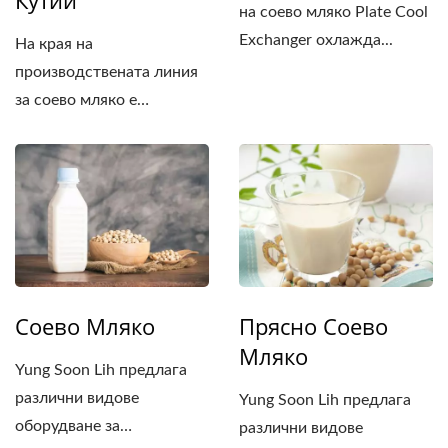
Кутии
на соево мляко Plate Cool
Exchanger охлажда...
На края на
производствената линия
за соево мляко е
необходимо...
Соево Мляко
Прясно Соево
Мляко
Yung Soon Lih предлага
различни видове
Yung Soon Lih предлага
оборудване за
различни видове