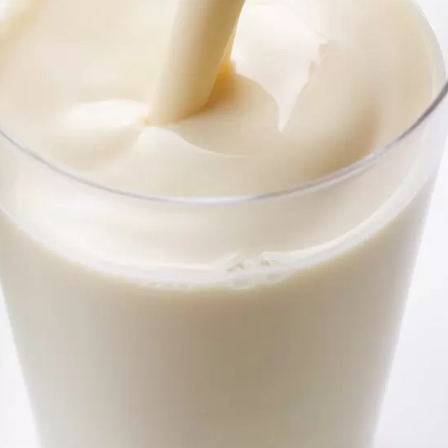
小型整厂设-豆腐传奇
220公斤高效能豆腐