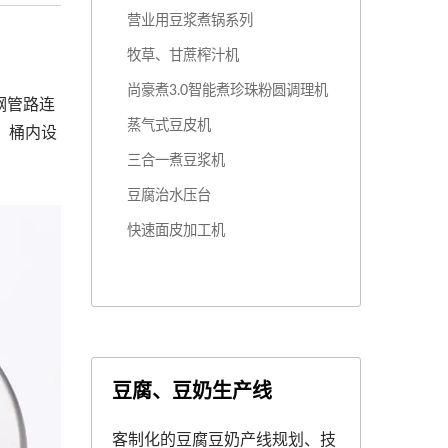
营业用豆浆煮锅系列
牧草、甘蔗榨汁机
尚豪煮3.0智能煮珍珠粉圆调理机
钢管路连
蒸气式豆皮机
，桶内设
三合一煮豆浆机
豆腐治水压台
快速面皮加工机
豆腐、豆奶生产线
客制化的豆腐豆奶产线规划、技