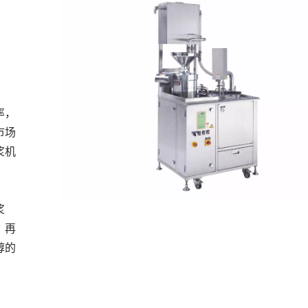
率，
市场
浆机
浆
。再
醇的