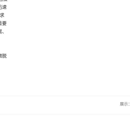
迅速
求
重要
腐、
磨脱
展示