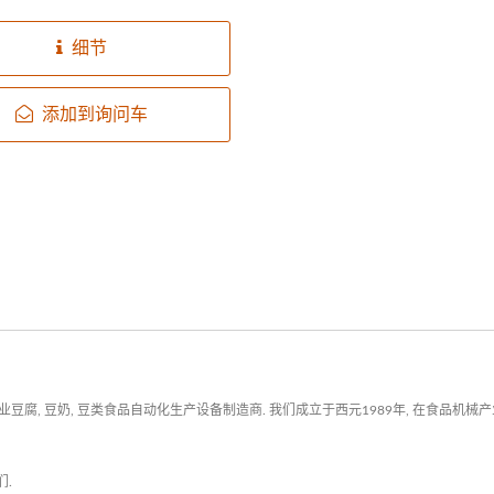
去除豆浆泡沫，使豆浆及豆腐
然成分，让您维持健康并补充
细节
豆腐丰富的营养蛋白质。
添加到询问车
腐, 豆奶, 豆类食品自动化生产设备制造商. 我们成立于西元1989年, 在食品机
们
.