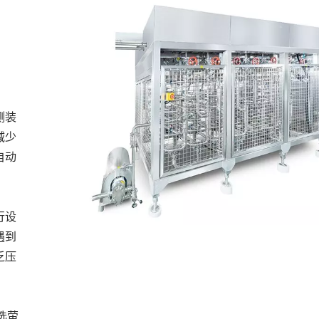
测装
减少
自动
行设
遇到
乏压
选萤