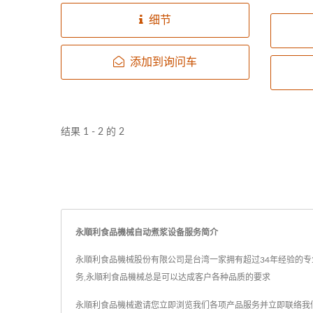
剂即可
煮浆设备完全自动化操作，简单达成
细节
保有天
以下所需。
豆浆及
添加到询问车
结果 1 - 2 的 2
永順利食品機械自动煮浆设备服务简介
永順利食品機械股份有限公司是台湾一家拥有超过34年经验的专业豆
务,永順利食品機械总是可以达成客户各种品质的要求
永順利食品機械邀请您立即浏览我们各项产品服务并
立即联络我